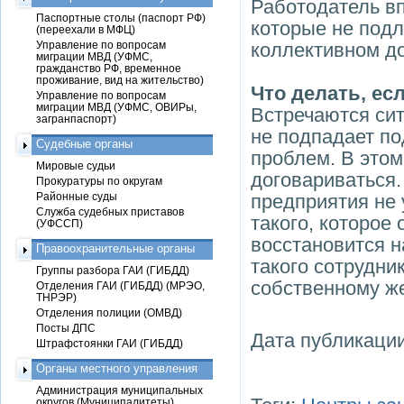
Работодатель вп
Паспортные столы (паспорт РФ)
которые не под
(переехали в МФЦ)
Управление по вопросам
коллективном до
миграции МВД (УФМС,
гражданство РФ, временное
проживание, вид на жительство)
Что делать, ес
Управление по вопросам
миграции МВД (УФМС, ОВИРы,
Встречаются сит
загранпаспорт)
не подпадает по
Судебные органы
проблем. В этом
Мировые судьи
договариваться.
Прокуратуры по округам
Районные суды
предприятия не 
Служба судебных приставов
такого, которое 
(УФССП)
восстановится н
Правоохранительные органы
такого сотрудни
Группы разбора ГАИ (ГИБДД)
собственному ж
Отделения ГАИ (ГИБДД) (МРЭО,
ТНРЭР)
Отделения полиции (ОМВД)
Посты ДПС
Дата публикации
Штрафстоянки ГАИ (ГИБДД)
Органы местного управления
Администрация муниципальных
округов (Муниципалитеты)