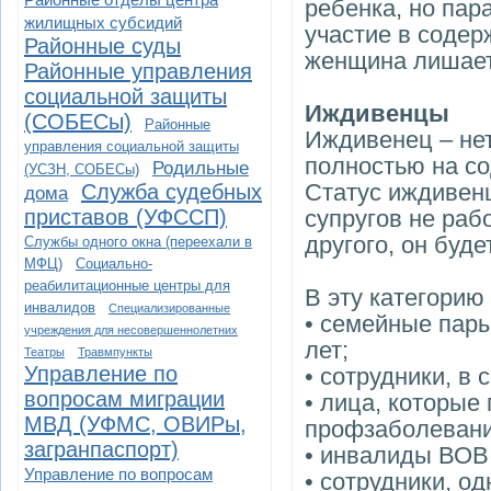
ребенка, но пар
жилищных субсидий
участие в содер
Районные суды
женщина лишает
Районные управления
социальной защиты
Иждивенцы
(СОБЕСы)
Районные
Иждивенец – нет
управления социальной защиты
полностью на со
Родильные
(УСЗН, СОБЕСы)
Статус иждивенц
Служба судебных
дома
приставов (УФССП)
супругов не раб
другого, он буде
Службы одного окна (переехали в
МФЦ)
Социально-
реабилитационные центры для
В эту категори
инвалидов
Специализированные
• семейные пары
учреждения для несовершеннолетних
лет;
Театры
Травмпункты
Управление по
• сотрудники, в
вопросам миграции
• лица, которые
МВД (УФМС, ОВИРы,
профзаболевани
загранпаспорт)
• инвалиды ВОВ,
Управление по вопросам
• сотрудники, 