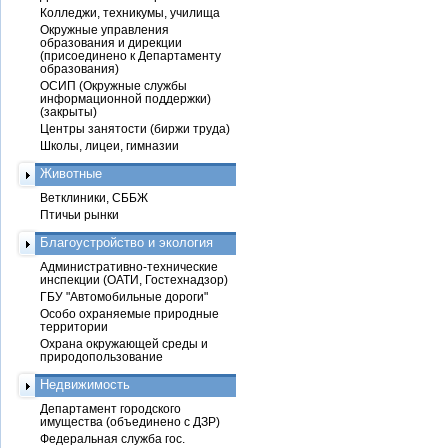
Колледжи, техникумы, училища
Окружные управления
образования и дирекции
(присоединено к Департаменту
образования)
ОСИП (Окружные службы
информационной поддержки)
(закрыты)
Центры занятости (биржи труда)
Школы, лицеи, гимназии
Животные
Ветклиники, СББЖ
Птичьи рынки
Благоустройство и экология
Административно-технические
инспекции (ОАТИ, Гостехнадзор)
ГБУ "Автомобильные дороги"
Особо охраняемые природные
территории
Охрана окружающей среды и
природопользование
Недвижимость
Департамент городского
имущества (объединено с ДЗР)
Федеральная служба гос.