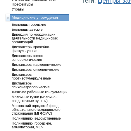
Теги:
Центры зан
Префектуры
Управы
Медицинские учреждения
Больницы городские
Больницы детские
Дирекция по координации
деятельности медицинских
организаций
Диспансеры врачебно-
физкультурные
Диспансеры кожно-
венерологические
Диспансеры наркологические
Диспансеры онкологические
Диспансеры
противотуберкулезные
Диспансеры
психоневрологические
Женские районные консультации
Молочные кухни (молочно-
раздаточные пункты)
Московский городской фонд
обязательного медицинского
страхования (МГФОМС)
Поликлиники ведомственные
Поликлиники городские,
амбулатории, МСЧ