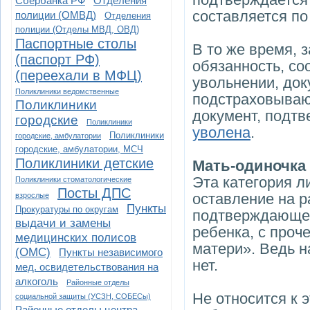
Сбербанка РФ
Отделения
составляется по
полиции (ОМВД)
Отделения
полиции (Отделы МВД, ОВД)
Паспортные столы
В то же время, 
(паспорт РФ)
обязанность, со
(переехали в МФЦ)
увольнении, док
Поликлиники ведомственные
подстраховывают
Поликлиники
документ, подтв
городские
Поликлиники
уволена
.
Поликлиники
городские, амбулатории
городские, амбулатории, МСЧ
Поликлиники детские
Мать-одиночка
Эта категория л
Поликлиники стоматологические
Посты ДПС
оставление на р
взрослые
Пункты
Прокуратуры по округам
подтверждающему
выдачи и замены
ребенка, с проч
медицинских полисов
матери». Ведь н
(ОМС)
Пункты независимого
нет.
мед. освидетельствования на
алкоголь
Районные отделы
Не относится к 
социальной защиты (УСЗН, СОБЕСы)
Районные отделы центра