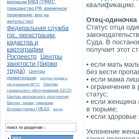
миграции МВД (УФМС,
квалификацию.
гражданство РФ, временное
проживание, вид на
Отец-одиночка
жительство)
Статус отца оди
Федеральная служба
законодательств
гос. регистрации,
Суда. В постано
кадастра и
получает этот ст
картографии
Росреестр
Центры
занятости (биржи
• если мать ма
труда)
без вести пропа
Центры
приватизации
• если мама лиш
Центры продаж и
Центры
обслуживания МГТС
• ограничение в
социального обслуживания (ЦСО),
статус;
Центры московского долголетия
• если женщина 
Школы, лицеи, гимназии
в тюрьме;
Штрафстоянки ГИБДД
метро
• если здоровье
Уклонение женщи
также является 
ЖКХ