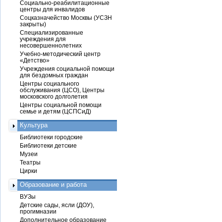
Социально-реабилитационные
центры для инвалидов
Соцказначейство Москвы (УСЗН
закрыты)
Специализированные
учреждения для
несовершеннолетних
Учебно-методический центр
«Детство»
Учреждения социальной помощи
для бездомных граждан
Центры социального
обслуживания (ЦСО), Центры
московского долголетия
Центры социальной помощи
семье и детям (ЦСПСиД)
Культура
Библиотеки городские
Библиотеки детские
Музеи
Театры
Цирки
Образование и работа
ВУЗы
Детские сады, ясли (ДОУ),
прогимназии
Дополнительное образование