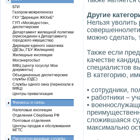
БТИ
Газпром межрегионгаз
Другие категор
ГКУ "Дирекция ЖКХиБ"
Нельзя уволить 
ГУП «Мосводосток»,
диспетчерские
совершеннолетия
Департамент жилищной политики
можно сделать, 
(присоединен к Департаменту
городского имущества)
Дирекции единого заказчика
(ДЕЗы, ГБУ Жилищник)
Также если пред
Жилищные инспекции
качестве кандид
Мосэнергосбыт
МФЦ (центр госуслуг Мои
специалистов в
документы)
В категорию, им
Объединенные диспетчерские
службы (ОДС)
Службы одного окна (переехали в
• сотрудники, п
МФЦ)
Центры приватизации
• работники – у
Финансы и связь
• военнослужащие
Налоговые инспекции
преимущественн
Отделения Сбербанка РФ
сложившаяся су
Почтовые отделения
максимально ост
Центры продаж и обслуживания
МГТС
Паспортно-визовые службы