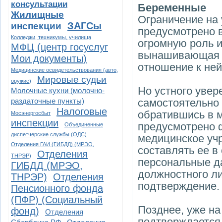
консультации
Беременные
Жилищные
Ограничение на
ЗАГСы
инспекции
предусмотрено в
Колледжи, техникумы, училища
огромную роль 
МФЦ (центр госуслуг
вынашивающая ж
Мои документы)
отношение к ней
Медицинские освидетельствования (авто,
Мировые судьи
оружие)
Но устного увер
Молочные кухни (молочно-
раздаточные пункты)
самостоятельно 
Налоговые
обратившись в 
Мосэнергосбыт
инспекции
предусмотрено 
Объединенные
диспетчерские службы (ОДС)
медицинское учр
Отделения ГАИ (ГИБДД) (МРЭО,
составлять ее в
Отделения
ТНРЭР)
персональные д
ГИБДД (МРЭО,
должностного ли
ТНРЭР)
Отделения
подтверждение.
Пенсионного фонда
(ПФР) (Социальный
Позднее, уже на
фонд)
Отделения
подтверждается 