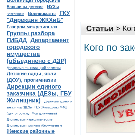
Больницы городские
ВУЗы
Больницы детские
ГКУ
Военкоматы
Ветклиники
"Дирекция ЖКХиБ"
Газпром межрегионгаз
Статьи
> Ког
Группы разбора
ГИБДД
Департамент
Кого по за
городского
имущества
(объединено с ДЗР)
Департаменты жилищной политики
Детские сады, ясли
(ДОУ), прогимназии
Дирекции единого
заказчика (ДЕЗы, ГБУ
Жилищник)
Дирекции единого
заказчика (ДЕЗы, ГБУ Жилищник) МФЦ
(центр госуслуг Мои документы)
Диспансеры наркологические
Диспансеры противотуберкулезные
Женские районные