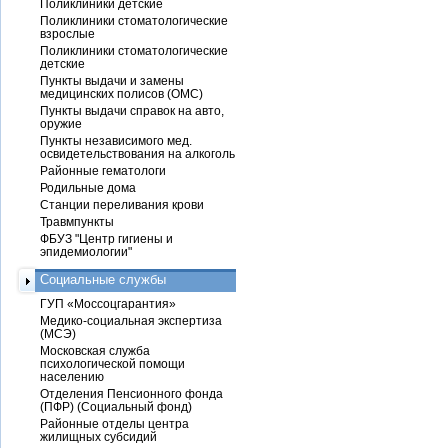
Поликлиники детские
Поликлиники стоматологические
взрослые
Поликлиники стоматологические
детские
Пункты выдачи и замены
медицинских полисов (ОМС)
Пункты выдачи справок на авто,
оружие
Пункты независимого мед.
освидетельствования на алкоголь
Районные гематологи
Родильные дома
Станции переливания крови
Травмпункты
ФБУЗ "Центр гигиены и
эпидемиологии"
Социальные службы
ГУП «Моссоцгарантия»
Медико-социальная экспертиза
(МСЭ)
Московская служба
психологической помощи
населению
Отделения Пенсионного фонда
(ПФР) (Социальный фонд)
Районные отделы центра
жилищных субсидий