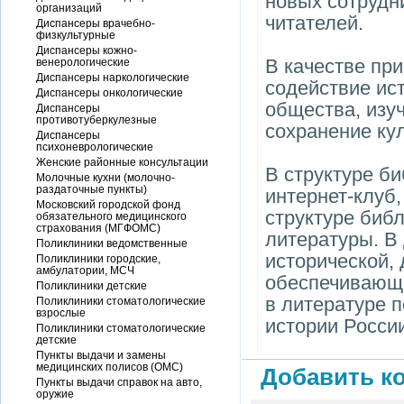
новых сотрудн
организаций
читателей.
Диспансеры врачебно-
физкультурные
Диспансеры кожно-
В качестве пр
венерологические
Диспансеры наркологические
содействие ис
Диспансеры онкологические
общества, изу
Диспансеры
противотуберкулезные
сохранение ку
Диспансеры
психоневрологические
Женские районные консультации
В структуре б
Молочные кухни (молочно-
раздаточные пункты)
интернет-клуб,
Московский городской фонд
структуре биб
обязательного медицинского
страхования (МГФОМС)
литературы. В
Поликлиники ведомственные
исторической,
Поликлиники городские,
амбулатории, МСЧ
обеспечивающ
Поликлиники детские
в литературе 
Поликлиники стоматологические
взрослые
истории России
Поликлиники стоматологические
детские
Пункты выдачи и замены
медицинских полисов (ОМС)
Добавить ко
Пункты выдачи справок на авто,
оружие