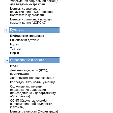
Учреждения социальной помощи
для бездомных граждан
Центры социального
обслуживания (ЦСО), Центры
московского долголетия
Центры социальной помощи
семье и детям (ЦСПСиД)
Культура
Библиотеки городские
Библиотеки детские
Музеи
Театры
Цирки
Образование и работа
ВУЗы
Детские сады, ясли (ДОУ),
прогимназии
Дополнительное образование
Колледжи, техникумы, училища
Окружные управления
образования и дирекции
(присоединено к Департаменту
образования)
ОСИП (Окружные службы
информационной поддержки)
(закрыты)
Центры занятости (биржи труда)