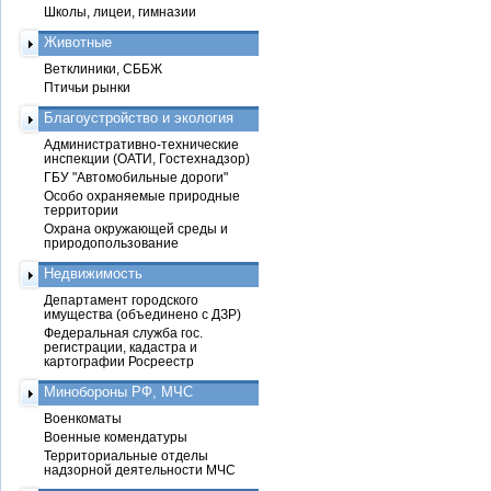
Школы, лицеи, гимназии
Животные
Ветклиники, СББЖ
Птичьи рынки
Благоустройство и экология
Административно-технические
инспекции (ОАТИ, Гостехнадзор)
ГБУ "Автомобильные дороги"
Особо охраняемые природные
территории
Охрана окружающей среды и
природопользование
Недвижимость
Департамент городского
имущества (объединено с ДЗР)
Федеральная служба гос.
регистрации, кадастра и
картографии Росреестр
Минобороны РФ, МЧС
Военкоматы
Военные комендатуры
Территориальные отделы
надзорной деятельности МЧС