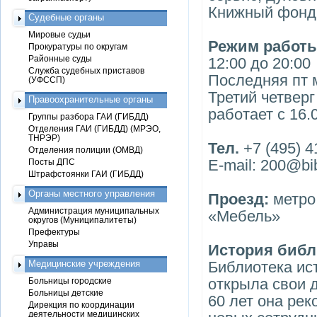
Книжный фонд 
Судебные органы
Мировые судьи
Режим работы
Прокуратуры по округам
Районные суды
12:00 до 20:00
Служба судебных приставов
Последняя пт 
(УФССП)
Третий четверг
Правоохранительные органы
работает с 16.
Группы разбора ГАИ (ГИБДД)
Отделения ГАИ (ГИБДД) (МРЭО,
ТНРЭР)
Тел.
+7 (495) 4
Отделения полиции (ОМВД)
E-mail: 200@bib
Посты ДПС
Штрафстоянки ГАИ (ГИБДД)
Органы местного управления
Проезд:
метро
Администрация муниципальных
«Мебель»
округов (Муниципалитеты)
Префектуры
Управы
История библ
Медицинские учреждения
Библиотека ис
открыла свои 
Больницы городские
Больницы детские
60 лет она ре
Дирекция по координации
деятельности медицинских