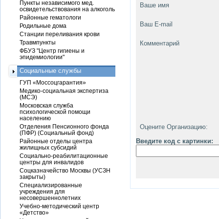
Пункты независимого мед.
Ваше имя
освидетельствования на алкоголь
Районные гематологи
Ваш E-mail
Родильные дома
Станции переливания крови
Травмпункты
Комментарий
ФБУЗ "Центр гигиены и
эпидемиологии"
Социальные службы
ГУП «Моссоцгарантия»
Медико-социальная экспертиза
(МСЭ)
Московская служба
психологической помощи
населению
Отделения Пенсионного фонда
Оцените Организацию:
(ПФР) (Социальный фонд)
Введите код с картинки:
Районные отделы центра
жилищных субсидий
Социально-реабилитационные
центры для инвалидов
Соцказначейство Москвы (УСЗН
закрыты)
Специализированные
учреждения для
несовершеннолетних
Учебно-методический центр
«Детство»