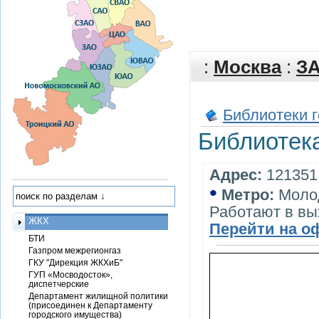
:
Москва
:
З
Библиотеки 
Библиотек
Адрес:
121351,
•
Метро:
Моло
Работают в в
ЖКХ
Перейти на о
БТИ
Газпром межрегионгаз
ГКУ "Дирекция ЖКХиБ"
ГУП «Мосводосток»,
диспетчерские
Департамент жилищной политики
(присоединен к Департаменту
городского имущества)