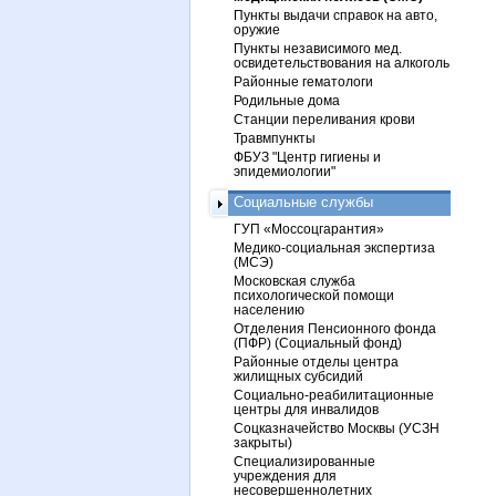
Пункты выдачи справок на авто,
оружие
Пункты независимого мед.
освидетельствования на алкоголь
Районные гематологи
Родильные дома
Станции переливания крови
Травмпункты
ФБУЗ "Центр гигиены и
эпидемиологии"
Социальные службы
ГУП «Моссоцгарантия»
Медико-социальная экспертиза
(МСЭ)
Московская служба
психологической помощи
населению
Отделения Пенсионного фонда
(ПФР) (Социальный фонд)
Районные отделы центра
жилищных субсидий
Социально-реабилитационные
центры для инвалидов
Соцказначейство Москвы (УСЗН
закрыты)
Специализированные
учреждения для
несовершеннолетних