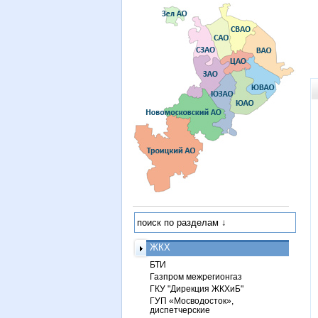
ЖКХ
БТИ
Газпром межрегионгаз
ГКУ "Дирекция ЖКХиБ"
ГУП «Мосводосток»,
диспетчерские