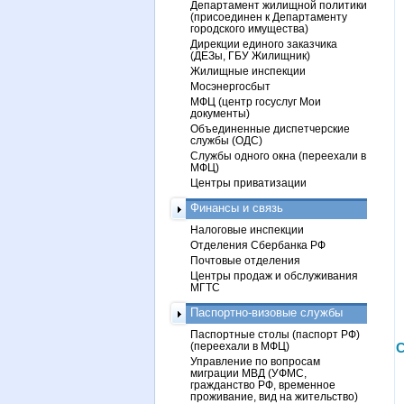
Департамент жилищной политики
(присоединен к Департаменту
городского имущества)
Дирекции единого заказчика
(ДЕЗы, ГБУ Жилищник)
Жилищные инспекции
Мосэнергосбыт
МФЦ (центр госуслуг Мои
документы)
Объединенные диспетчерские
службы (ОДС)
Службы одного окна (переехали в
МФЦ)
Центры приватизации
Финансы и связь
Налоговые инспекции
Отделения Сбербанка РФ
Почтовые отделения
Центры продаж и обслуживания
МГТС
Паспортно-визовые службы
Паспортные столы (паспорт РФ)
(переехали в МФЦ)
С
Управление по вопросам
миграции МВД (УФМС,
гражданство РФ, временное
проживание, вид на жительство)