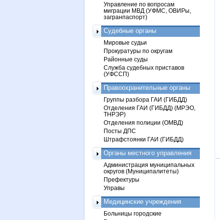
Управление по вопросам
миграции МВД (УФМС, ОВИРы,
загранпаспорт)
Судебные органы
Мировые судьи
Прокуратуры по округам
Районные суды
Служба судебных приставов
(УФССП)
Правоохранительные органы
Группы разбора ГАИ (ГИБДД)
Отделения ГАИ (ГИБДД) (МРЭО,
ТНРЭР)
Отделения полиции (ОМВД)
Посты ДПС
Штрафстоянки ГАИ (ГИБДД)
Органы местного управления
Администрация муниципальных
округов (Муниципалитеты)
Префектуры
Управы
Медицинские учреждения
Больницы городские