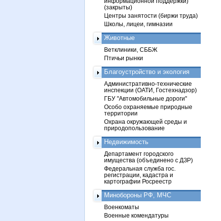
информационной поддержки)
(закрыты)
Центры занятости (биржи труда)
Школы, лицеи, гимназии
Животные
Ветклиники, СББЖ
Птичьи рынки
Благоустройство и экология
Административно-технические
инспекции (ОАТИ, Гостехнадзор)
ГБУ "Автомобильные дороги"
Особо охраняемые природные
территории
Охрана окружающей среды и
природопользование
Недвижимость
Департамент городского
имущества (объединено с ДЗР)
Федеральная служба гос.
регистрации, кадастра и
картографии Росреестр
Минобороны РФ, МЧС
Военкоматы
Военные комендатуры