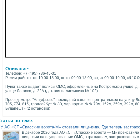
Описание:
Телефон: +7 (495) 786-45-31
Режим работы: пн 10:00-18:00, вт, пт 09:00-18:00, ср, чт 09:00-19:00, сб 10:
Пункт также выдаёт полисы ОМС, оформленные на Костромской улице, д. 1
улице Лескова, д. 22А (детская поликлиника № 102).
Проезд: метро "Алтуфьево", последний вагон из центра, выход на улицу Ле
705, 774, 815, троллейбус № 80, маршрутки №№ 79м, 152м, 359м, 392м, 6
Будапешт» (2 остановки)
татьи по теме:
У АО «СГ «Спасские ворота-М» отозвали лицензию. Где теперь застрах
В декабре 2020 года АО «СГ «Спасские ворота — М» прекратило 
лицензии на осуществление ОМС, а гражданам, застрахованным 