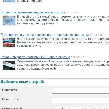
организации (дале
Порядок оформления медицинского полиса
2015-08-22
В нашей стране каждый имеет возможность получать услуги по 
бесплатному, для этого ему необходимо оформить полис. Как пр
выдается по месту работы
Постановка на учёт по беременности и родам без прописки
2013-03-16
Часто бывают ситуации, когда люди живут в одном месте, а имею
Но вот наступает момент, когда женщина хочет встать на учёт там
её нынешнего пр
Начали выдавать полисы ОМС нового образца
2012-01-18
Уважаемые москвичи! В системе обязательного медицинского ст
2011 года вводится новая форма полиса ОМС единого образца.
единого образца будет ос�
Добавить комментарий:
Ваше имя
Ваш E-mail
Комментарий