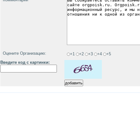
Оцените Организацию:
+1
+2
+3
+4
+5
Введите код с картинки: