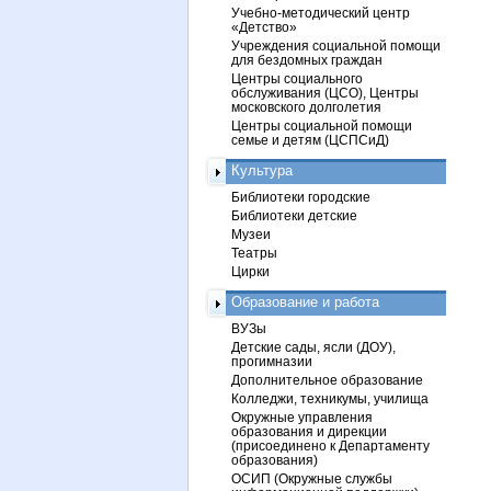
Учебно-методический центр
«Детство»
Учреждения социальной помощи
для бездомных граждан
Центры социального
обслуживания (ЦСО), Центры
московского долголетия
Центры социальной помощи
семье и детям (ЦСПСиД)
Культура
Библиотеки городские
Библиотеки детские
Музеи
Театры
Цирки
Образование и работа
ВУЗы
Детские сады, ясли (ДОУ),
прогимназии
Дополнительное образование
Колледжи, техникумы, училища
Окружные управления
образования и дирекции
(присоединено к Департаменту
образования)
ОСИП (Окружные службы