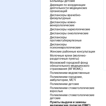
Больницы детские
Дирекция по координации
деятельности медицинских
организаций
Диспансеры врачебно-
физкультурные
Диспансеры кожно-
венерологические
Диспансеры наркологические
Диспансеры онкологические
Диспансеры
противотуберкулезные
Диспансеры
психоневрологические
Женские районные консультации
Молочные кухни (молочно-
раздаточные пункты)
Московский городской фонд
обязательного медицинского
страхования (МГФОМС)
Поликлиники ведомственные
Поликлиники городские,
амбулатории, МСЧ
Поликлиники детские
Поликлиники стоматологические
взрослые
Поликлиники стоматологические
детские
Пункты выдачи и замены
медицинских полисов (ОМС)