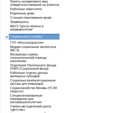
Пункты независимого мед.
освидетельствования на алкоголь
Районные гематологи
Родильные дома
Станции переливания крови
Травмпункты
ФБУЗ "Центр гигиены и
эпидемиологии"
Социальные службы
ГУП «Моссоцгарантия»
Медико-социальная экспертиза
(МСЭ)
Московская служба
психологической помощи
населению
Отделения Пенсионного фонда
(ПФР) (Социальный фонд)
Районные отделы центра
жилищных субсидий
Социально-реабилитационные
центры для инвалидов
Соцказначейство Москвы (УСЗН
закрыты)
Специализированные
учреждения для
несовершеннолетних
Учебно-методический центр
«Детство»