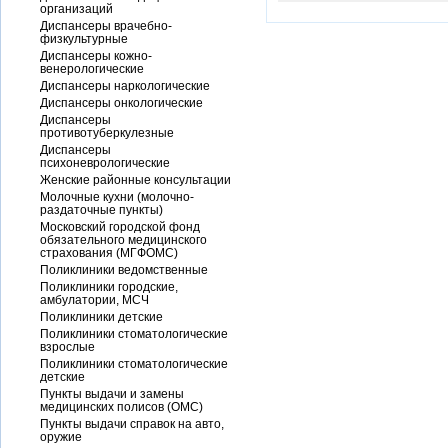
организаций
Диспансеры врачебно-
физкультурные
Диспансеры кожно-
венерологические
Диспансеры наркологические
Диспансеры онкологические
Диспансеры
противотуберкулезные
Диспансеры
психоневрологические
Женские районные консультации
Молочные кухни (молочно-
раздаточные пункты)
Московский городской фонд
обязательного медицинского
страхования (МГФОМС)
Поликлиники ведомственные
Поликлиники городские,
амбулатории, МСЧ
Поликлиники детские
Поликлиники стоматологические
взрослые
Поликлиники стоматологические
детские
Пункты выдачи и замены
медицинских полисов (ОМС)
Пункты выдачи справок на авто,
оружие