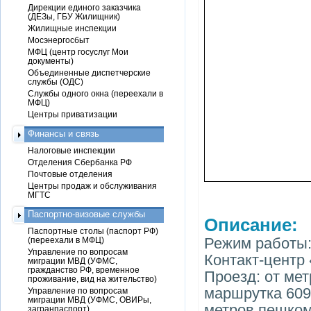
Дирекции единого заказчика
(ДЕЗы, ГБУ Жилищник)
Жилищные инспекции
Мосэнергосбыт
МФЦ (центр госуслуг Мои
документы)
Объединенные диспетчерские
службы (ОДС)
Службы одного окна (переехали в
МФЦ)
Центры приватизации
Финансы и связь
Налоговые инспекции
Отделения Сбербанка РФ
Почтовые отделения
Центры продаж и обслуживания
МГТС
Паспортно-визовые службы
Описание:
Паспортные столы (паспорт РФ)
Режим работы:
(переехали в МФЦ)
Управление по вопросам
Контакт-центр 
миграции МВД (УФМС,
гражданство РФ, временное
Проезд: от мет
проживание, вид на жительство)
маршрутка 609
Управление по вопросам
миграции МВД (УФМС, ОВИРы,
метров пешком
загранпаспорт)