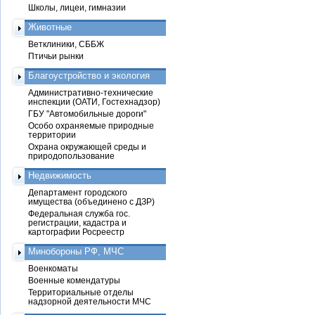
Школы, лицеи, гимназии
Животные
Ветклиники, СББЖ
Птичьи рынки
Благоустройство и экология
Административно-технические
инспекции (ОАТИ, Гостехнадзор)
ГБУ "Автомобильные дороги"
Особо охраняемые природные
территории
Охрана окружающей среды и
природопользование
Недвижимость
Департамент городского
имущества (объединено с ДЗР)
Федеральная служба гос.
регистрации, кадастра и
картографии Росреестр
Минобороны РФ, МЧС
Военкоматы
Военные комендатуры
Территориальные отделы
надзорной деятельности МЧС