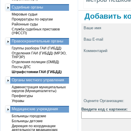
Судебные органы
Добавить ко
Мировые судьи
Прокуратуры по округам
Районные суды
Ваше имя
Служба судебных приставов
(УФССП)
Ваш E-mail
Правоохранительные органы
Группы разбора ГАИ (ГИБДД)
Комментарий
Отделения ГАИ (ГИБДД) (МРЭО,
ТНРЭР)
Отделения полиции (ОМВД)
Посты ДПС
Штрафстоянки ГАИ (ГИБДД)
Органы местного управления
Администрация муниципальных
округов (Муниципалитеты)
Префектуры
Оцените Организацию:
Управы
Медицинские учреждения
Введите код с картинки:
Больницы городские
Больницы детские
Дирекция по координации
деятельности медицинских