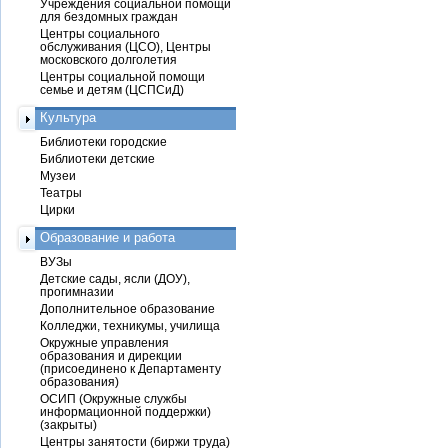
Учреждения социальной помощи
для бездомных граждан
Центры социального
обслуживания (ЦСО), Центры
московского долголетия
Центры социальной помощи
семье и детям (ЦСПСиД)
Культура
Библиотеки городские
Библиотеки детские
Музеи
Театры
Цирки
Образование и работа
ВУЗы
Детские сады, ясли (ДОУ),
прогимназии
Дополнительное образование
Колледжи, техникумы, училища
Окружные управления
образования и дирекции
(присоединено к Департаменту
образования)
ОСИП (Окружные службы
информационной поддержки)
(закрыты)
Центры занятости (биржи труда)