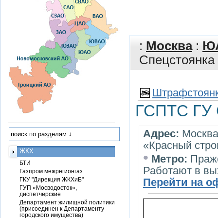
:
Москва
:
Ю
Спецстоянка 
Штрафстоянк
ГСПТС ГУ 
Адрес:
Москва
«Красный стро
ЖКХ
•
Метро:
Праж
БТИ
Работают в в
Газпром межрегионгаз
ГКУ "Дирекция ЖКХиБ"
Перейти на о
ГУП «Мосводосток»,
диспетчерские
Департамент жилищной политики
(присоединен к Департаменту
городского имущества)