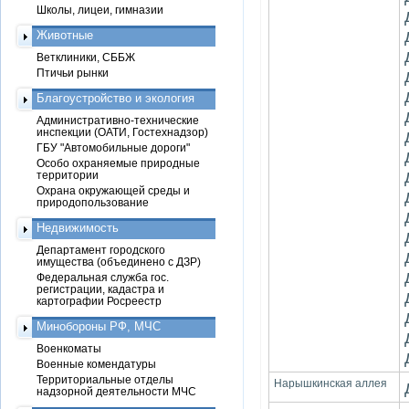
Школы, лицеи, гимназии
Животные
Ветклиники, СББЖ
Птичьи рынки
Благоустройство и экология
Административно-технические
инспекции (ОАТИ, Гостехнадзор)
ГБУ "Автомобильные дороги"
Особо охраняемые природные
территории
Охрана окружающей среды и
природопользование
Недвижимость
Департамент городского
имущества (объединено с ДЗР)
Федеральная служба гос.
регистрации, кадастра и
картографии Росреестр
Минобороны РФ, МЧС
Военкоматы
Военные комендатуры
Территориальные отделы
Нарышкинская аллея
надзорной деятельности МЧС