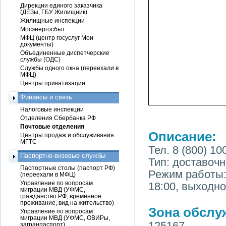
Дирекции единого заказчика
(ДЕЗы, ГБУ Жилищник)
Жилищные инспекции
Мосэнергосбыт
МФЦ (центр госуслуг Мои
документы)
Объединенные диспетчерские
службы (ОДС)
Службы одного окна (переехали в
МФЦ)
Центры приватизации
Финансы и связь
Налоговые инспекции
Отделения Сбербанка РФ
Почтовые отделения
Описание:
Центры продаж и обслуживания
МГТС
Тел. 8 (800) 10
Паспортно-визовые службы
Тип: доставоч
Паспортные столы (паспорт РФ)
Режим работы: 
(переехали в МФЦ)
Управление по вопросам
18:00, выходно
миграции МВД (УФМС,
гражданство РФ, временное
проживание, вид на жительство)
Зона обслу
Управление по вопросам
миграции МВД (УФМС, ОВИРы,
125167
загранпаспорт)