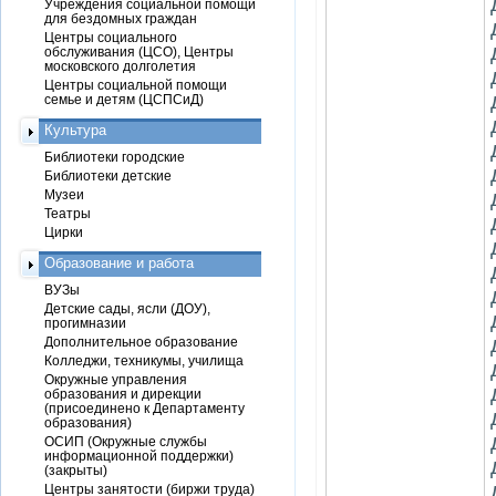
Учреждения социальной помощи
для бездомных граждан
Центры социального
обслуживания (ЦСО), Центры
московского долголетия
Центры социальной помощи
семье и детям (ЦСПСиД)
Культура
Библиотеки городские
Библиотеки детские
Музеи
Театры
Цирки
Образование и работа
ВУЗы
Детские сады, ясли (ДОУ),
прогимназии
Дополнительное образование
Колледжи, техникумы, училища
Окружные управления
образования и дирекции
(присоединено к Департаменту
образования)
ОСИП (Окружные службы
информационной поддержки)
(закрыты)
Центры занятости (биржи труда)