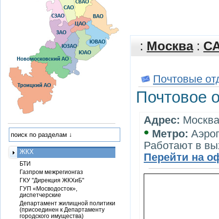
:
Москва
:
С
Почтовые от
Почтовое 
Адрес:
Москва,
•
Метро:
Аэро
Работают в в
ЖКХ
Перейти на о
БТИ
Газпром межрегионгаз
ГКУ "Дирекция ЖКХиБ"
ГУП «Мосводосток»,
диспетчерские
Департамент жилищной политики
(присоединен к Департаменту
городского имущества)