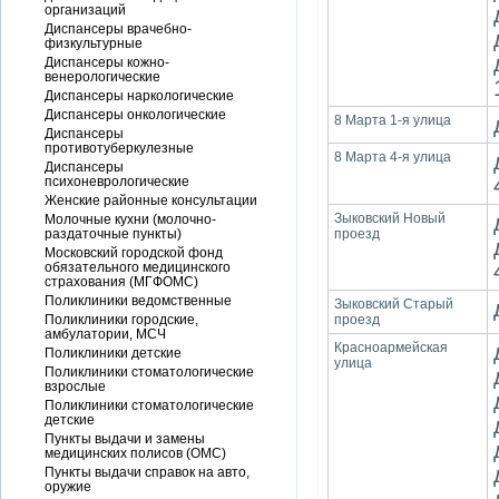
организаций
Диспансеры врачебно-
физкультурные
Диспансеры кожно-
венерологические
Диспансеры наркологические
Диспансеры онкологические
8 Марта 1-я улица
Диспансеры
противотуберкулезные
8 Марта 4-я улица
Диспансеры
психоневрологические
Женские районные консультации
Зыковский Новый
Молочные кухни (молочно-
раздаточные пункты)
проезд
Московский городской фонд
обязательного медицинского
страхования (МГФОМС)
Поликлиники ведомственные
Зыковский Старый
Поликлиники городские,
проезд
амбулатории, МСЧ
Красноармейская
Поликлиники детские
улица
Поликлиники стоматологические
взрослые
Поликлиники стоматологические
детские
Пункты выдачи и замены
медицинских полисов (ОМС)
Пункты выдачи справок на авто,
оружие