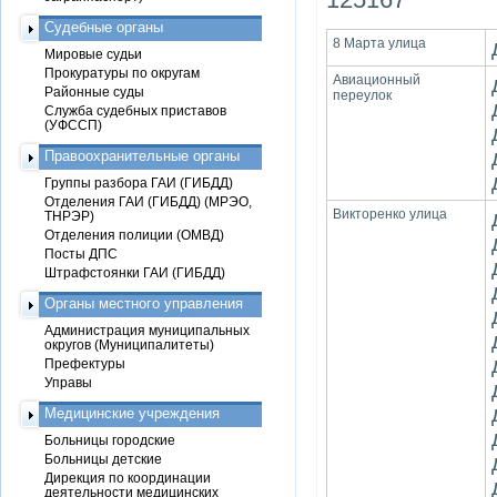
Судебные органы
8 Марта улица
Мировые судьи
Прокуратуры по округам
Авиационный
Районные суды
переулок
Служба судебных приставов
(УФССП)
Правоохранительные органы
Группы разбора ГАИ (ГИБДД)
Отделения ГАИ (ГИБДД) (МРЭО,
Викторенко улица
ТНРЭР)
Отделения полиции (ОМВД)
Посты ДПС
Штрафстоянки ГАИ (ГИБДД)
Органы местного управления
Администрация муниципальных
округов (Муниципалитеты)
Префектуры
Управы
Медицинские учреждения
Больницы городские
Больницы детские
Дирекция по координации
деятельности медицинских