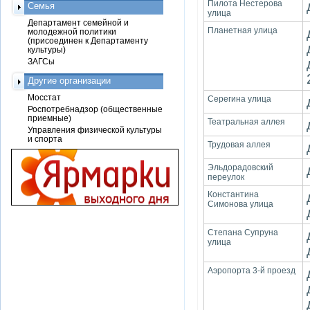
Пилота Нестерова
Семья
улица
Департамент семейной и
Планетная улица
молодежной политики
(присоединен к Департаменту
культуры)
ЗАГСы
Другие организации
Мосстат
Серегина улица
Роспотребнадзор (общественные
приемные)
Театральная аллея
Управления физической культуры
и спорта
Трудовая аллея
Эльдорадовский
переулок
Константина
Симонова улица
Степана Супруна
улица
Аэропорта 3-й проезд