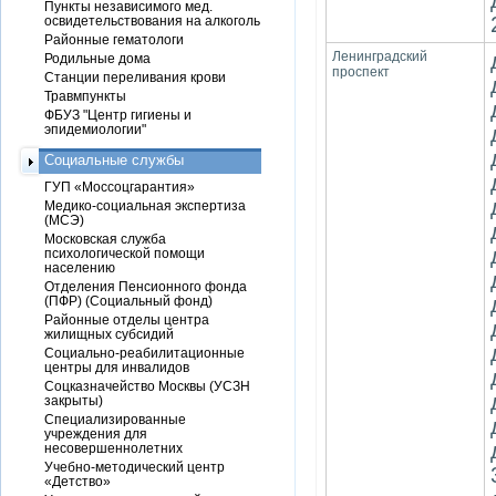
Пункты независимого мед.
освидетельствования на алкоголь
Районные гематологи
Ленинградский
Родильные дома
проспект
Станции переливания крови
Травмпункты
ФБУЗ "Центр гигиены и
эпидемиологии"
Социальные службы
ГУП «Моссоцгарантия»
Медико-социальная экспертиза
(МСЭ)
Московская служба
психологической помощи
населению
Отделения Пенсионного фонда
(ПФР) (Социальный фонд)
Районные отделы центра
жилищных субсидий
Социально-реабилитационные
центры для инвалидов
Соцказначейство Москвы (УСЗН
закрыты)
Специализированные
учреждения для
несовершеннолетних
Учебно-методический центр
«Детство»