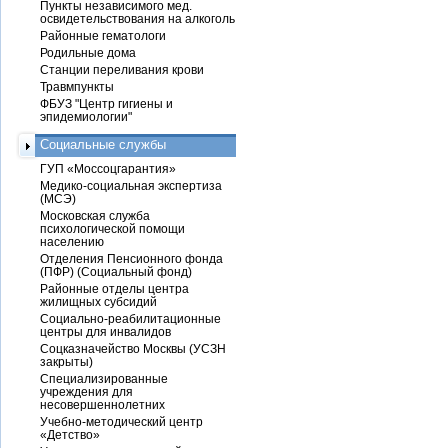
Пункты независимого мед.
освидетельствования на алкоголь
Районные гематологи
Родильные дома
Станции переливания крови
Травмпункты
ФБУЗ "Центр гигиены и
эпидемиологии"
Социальные службы
ГУП «Моссоцгарантия»
Медико-социальная экспертиза
(МСЭ)
Московская служба
психологической помощи
населению
Отделения Пенсионного фонда
(ПФР) (Социальный фонд)
Районные отделы центра
жилищных субсидий
Социально-реабилитационные
центры для инвалидов
Соцказначейство Москвы (УСЗН
закрыты)
Специализированные
учреждения для
несовершеннолетних
Учебно-методический центр
«Детство»