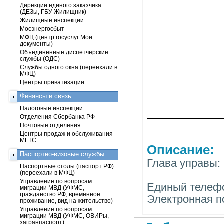
Дирекции единого заказчика
(ДЕЗы, ГБУ Жилищник)
Жилищные инспекции
Мосэнергосбыт
МФЦ (центр госуслуг Мои
документы)
Объединенные диспетчерские
службы (ОДС)
Службы одного окна (переехали в
МФЦ)
Центры приватизации
Финансы и связь
Налоговые инспекции
Отделения Сбербанка РФ
Почтовые отделения
Центры продаж и обслуживания
МГТС
Описание:
Паспортно-визовые службы
Глава управы:
Паспортные столы (паспорт РФ)
(переехали в МФЦ)
Управление по вопросам
Единый телефон
миграции МВД (УФМС,
гражданство РФ, временное
Электронная п
проживание, вид на жительство)
Управление по вопросам
миграции МВД (УФМС, ОВИРы,
загранпаспорт)