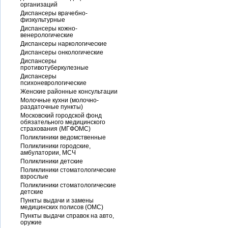
организаций
Диспансеры врачебно-
физкультурные
Диспансеры кожно-
венерологические
Диспансеры наркологические
Диспансеры онкологические
Диспансеры
противотуберкулезные
Диспансеры
психоневрологические
Женские районные консультации
Молочные кухни (молочно-
раздаточные пункты)
Московский городской фонд
обязательного медицинского
страхования (МГФОМС)
Поликлиники ведомственные
Поликлиники городские,
амбулатории, МСЧ
Поликлиники детские
Поликлиники стоматологические
взрослые
Поликлиники стоматологические
детские
Пункты выдачи и замены
медицинских полисов (ОМС)
Пункты выдачи справок на авто,
оружие