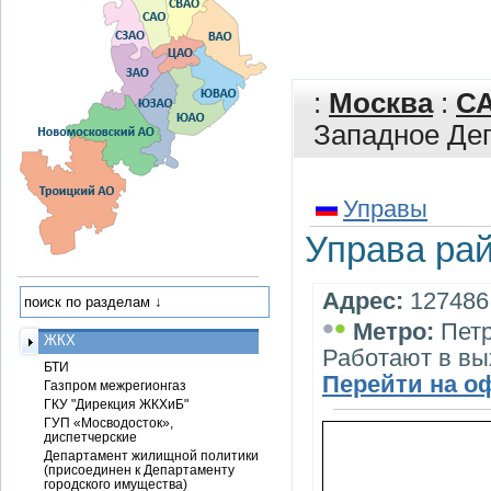
:
Москва
:
С
Западное Де
Управы
Управа ра
Адрес:
127486,
•
•
Метро:
Петр
ЖКХ
Работают в вы
БТИ
Перейти на о
Газпром межрегионгаз
ГКУ "Дирекция ЖКХиБ"
ГУП «Мосводосток»,
диспетчерские
Департамент жилищной политики
(присоединен к Департаменту
городского имущества)