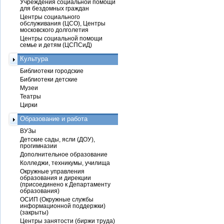
Учреждения социальной помощи
для бездомных граждан
Центры социального
обслуживания (ЦСО), Центры
московского долголетия
Центры социальной помощи
семье и детям (ЦСПСиД)
Культура
Библиотеки городские
Библиотеки детские
Музеи
Театры
Цирки
Образование и работа
ВУЗы
Детские сады, ясли (ДОУ),
прогимназии
Дополнительное образование
Колледжи, техникумы, училища
Окружные управления
образования и дирекции
(присоединено к Департаменту
образования)
ОСИП (Окружные службы
информационной поддержки)
(закрыты)
Центры занятости (биржи труда)