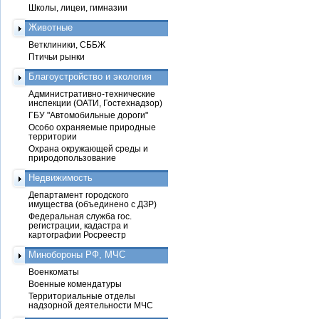
Школы, лицеи, гимназии
Животные
Ветклиники, СББЖ
Птичьи рынки
Благоустройство и экология
Административно-технические
инспекции (ОАТИ, Гостехнадзор)
ГБУ "Автомобильные дороги"
Особо охраняемые природные
территории
Охрана окружающей среды и
природопользование
Недвижимость
Департамент городского
имущества (объединено с ДЗР)
Федеральная служба гос.
регистрации, кадастра и
картографии Росреестр
Минобороны РФ, МЧС
Военкоматы
Военные комендатуры
Территориальные отделы
надзорной деятельности МЧС