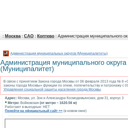
:
Москва
:
САО
:
Коптево
: Администрация муниципального ок
Администрация муниципальных округов (Муниципалитеты)
Администрация муниципального округа
(Муниципалитет)
В связи с принятием Закона города Москвы от 06 февраля 2013 года № 8 
законы города Москвы» функции по опеке, попечительству и патронажу с 0
Управления социальной защиты населения города Москвы
.
Адрес:
Москва, ул. Зои и Александра Космодемьянских, дом 31, корпус 3
•
Метро:
Войковская
(от метро ~ 1620.56 м)
Работают в выходные: НЕТ
Перейти на официальный сайт >>
(в новом окне)