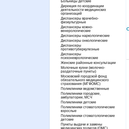
Больницы детские
Дирекция по координации
деятельности медицинских
организаций
Диспансеры врачебно-
физкультурные
Диспансеры кожно-
С
венерологические
Диспансеры наркологические
Диспансеры онкологические
Диспансеры
противотуберкулезные
Диспансеры
психоневрологические
Женские районные консультации
Молочные кухни (молочно-
раздаточные пункты)
Московский городской фонд
обязательного медицинского
страхования (МГФОМС)
Поликлиники ведомственные
Поликлиники городские,
амбулатории, МСЧ
Поликлиники детские
Поликлиники стоматологические
взрослые
Поликлиники стоматологические
детские
Пункты выдачи и замены
медицинских полисов (ОМС)