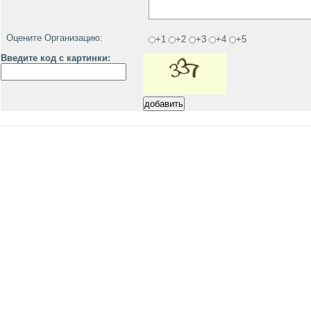
Оцените Организацию:
+1
+2
+3
+4
+5
Введите код с картинки: