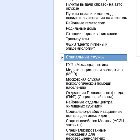
Пункты выдачи справок на авто,
оружие
Пункты независимого мед.
освидетельствования на алкоголь
Районные гематологи
Родильные дома
Станции переливания крови
Травмпункты
ФБУЗ "Центр гигиены и
эпидемиологии"
Социальные службы
ГУП «Моссоцгарантия»
Медико-социальная экспертиза
(МСЭ)
Московская служба
психологической помощи
населению
Отделения Пенсионного фонда
(ПФР) (Социальный фонд)
Районные отделы центра
жилищных субсидий
Социально-реабилитационные
центры для инвалидов
Соцказначейство Москвы (УСЗН
закрыты)
Специализированные
учреждения для
несовершеннолетних