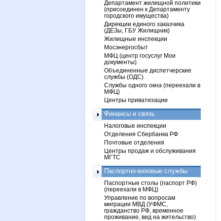
Департамент жилищной политики
(присоединен к Департаменту
городского имущества)
Дирекции единого заказчика
(ДЕЗы, ГБУ Жилищник)
Жилищные инспекции
Мосэнергосбыт
МФЦ (центр госуслуг Мои
документы)
Объединенные диспетчерские
службы (ОДС)
Службы одного окна (переехали в
МФЦ)
Центры приватизации
Финансы и связь
Налоговые инспекции
Отделения Сбербанка РФ
Почтовые отделения
Центры продаж и обслуживания
МГТС
Паспортно-визовые службы
Паспортные столы (паспорт РФ)
(переехали в МФЦ)
Управление по вопросам
миграции МВД (УФМС,
гражданство РФ, временное
проживание, вид на жительство)