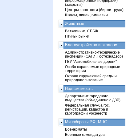
информационной поддержки)
(закрыты)
Центры занятости (биржи труда)
Школы, лицеи, гимназии
Животные
Ветклиники, СББЖ
Птичьи рынки
Благоустройство и экология
Административно-технические
инспекции (ОАТИ, Гостехнадзор)
ГБУ "Автомобильные дороги"
Особо охраняемые природные
территории
Охрана окружающей среды и
природопользование
Недвижимость
Департамент городского
имущества (объединено с ДЗР)
Федеральная служба гос.
регистрации, кадастра и
картографии Росреестр
Минобороны РФ, МЧС
Военкоматы
Военные комендатуры