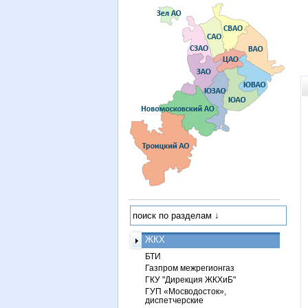
ЖКХ
БТИ
Газпром межрегионгаз
ГКУ "Дирекция ЖКХиБ"
ГУП «Мосводосток»,
диспетчерские