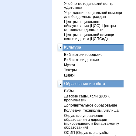
Учебно-методический центр
«Детство»
Учреждения социальной помощи
для бездомных граждан
Центры социального
обслуживания (ЦСО), Центры
московского долголетия
Центры социальной помощи
семье и детям (ЦСПСиД)
Культура
Библиотеки городские
Библиотеки детские
Музеи
Театры
Цирки
Образование и работа
ВУЗы
Детские сады, ясли (ДОУ),
прогимназии
Дополнительное образование
Колледжи, техникумы, училища
Окружные управления
образования и дирекции
(присоединено к Департаменту
образования)
ОСИП (Окружные службы