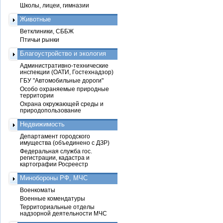
Школы, лицеи, гимназии
Животные
Ветклиники, СББЖ
Птичьи рынки
Благоустройство и экология
Административно-технические
инспекции (ОАТИ, Гостехнадзор)
ГБУ "Автомобильные дороги"
Особо охраняемые природные
территории
Охрана окружающей среды и
природопользование
Недвижимость
Департамент городского
имущества (объединено с ДЗР)
Федеральная служба гос.
регистрации, кадастра и
картографии Росреестр
Минобороны РФ, МЧС
Военкоматы
Военные комендатуры
Территориальные отделы
надзорной деятельности МЧС