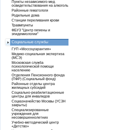
Пункты независимого мед.
освидетельствования на алкоголь
Районные гематологи
Родильные дома
Станции переливания крови
Травмпункты
ФБУЗ "Центр гигиены и
эпидемиологии"
Социальные службы
ГУП «Моссоцгарантия»
Медико-социальная экспертиза
(МСЭ)
Московская служба
психологической помощи
населению
Отделения Пенсионного фонда
(ПФР) (Социальный фонд)
Районные отделы центра
жилищных субсидий
Социально-реабилитационные
центры для инвалидов
Соцказначейство Москвы (УСЗН
закрыты)
Специализированные
учреждения для
несовершеннолетних
Учебно-методический центр
«Детство»