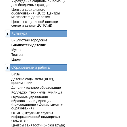
Учреждения социальной помощи
для бездомных граждан
Центры социального
обслуживания (ЦСО), Центры
московского долголетия
Центры социальной помощи
семье и детям (ЦСПСиД)
Культура
Библиотеки городские
Библиотеки детские
Музеи
Театры
Цирки
Образование и работа
ВУЗы
Детские сады, ясли (ДОУ),
прогимназии
Дополнительное образование
Колледжи, техникумы, училища
Окружные управления
образования и дирекции
(присоединено к Департаменту
образования)
ОСИП (Окружные службы
информационной поддержки)
(закрыты)
Центры занятости (биржи труда)