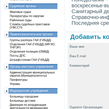
воскресенье-в
Судебные органы
Cанитарный де
Мировые судьи
Справочно-инф
Прокуратуры по округам
Районные суды
Последняя сре
Служба судебных приставов
(УФССП)
Правоохранительные органы
Добавить ко
Группы разбора ГАИ (ГИБДД)
Отделения ГАИ (ГИБДД) (МРЭО,
Ваше имя
ТНРЭР)
Отделения полиции (ОМВД)
Посты ДПС
Ваш E-mail
Штрафстоянки ГАИ (ГИБДД)
Комментарий
Органы местного управления
Администрация муниципальных
округов (Муниципалитеты)
Префектуры
Управы
Медицинские учреждения
Больницы городские
Больницы детские
Дирекция по координации
Оцените Организацию:
деятельности медицинских