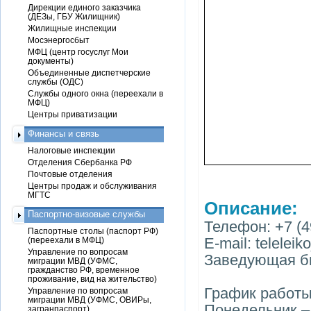
Дирекции единого заказчика
(ДЕЗы, ГБУ Жилищник)
Жилищные инспекции
Мосэнергосбыт
МФЦ (центр госуслуг Мои
документы)
Объединенные диспетчерские
службы (ОДС)
Службы одного окна (переехали в
МФЦ)
Центры приватизации
Финансы и связь
Налоговые инспекции
Отделения Сбербанка РФ
Почтовые отделения
Центры продаж и обслуживания
МГТС
Описание:
Паспортно-визовые службы
Телефон: +7 (4
Паспортные столы (паспорт РФ)
E-mail: telelei
(переехали в МФЦ)
Управление по вопросам
Заведующая би
миграции МВД (УФМС,
гражданство РФ, временное
проживание, вид на жительство)
График работы
Управление по вопросам
миграции МВД (УФМС, ОВИРы,
Понедельник – п
загранпаспорт)