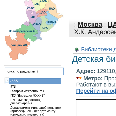
:
Москва
:
Ц
Х.К. Андерсе
Библиотеки 
Детская би
Адрес:
129110, 
•
•
Метро:
Прос
ЖКХ
Работают в в
БТИ
Перейти на о
Газпром межрегионгаз
ГКУ "Дирекция ЖКХиБ"
ГУП «Мосводосток»,
диспетчерские
Департамент жилищной политики
(присоединен к Департаменту
городского имущества)