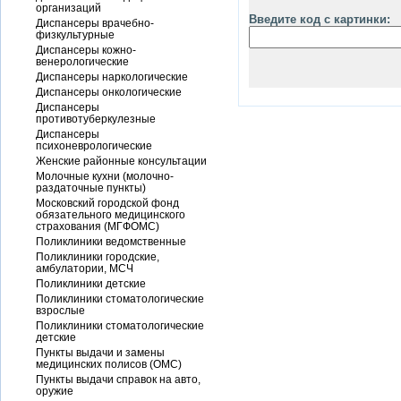
организаций
Введите код с картинки:
Диспансеры врачебно-
физкультурные
Диспансеры кожно-
венерологические
Диспансеры наркологические
Диспансеры онкологические
Диспансеры
противотуберкулезные
Диспансеры
психоневрологические
Женские районные консультации
Молочные кухни (молочно-
раздаточные пункты)
Московский городской фонд
обязательного медицинского
страхования (МГФОМС)
Поликлиники ведомственные
Поликлиники городские,
амбулатории, МСЧ
Поликлиники детские
Поликлиники стоматологические
взрослые
Поликлиники стоматологические
детские
Пункты выдачи и замены
медицинских полисов (ОМС)
Пункты выдачи справок на авто,
оружие