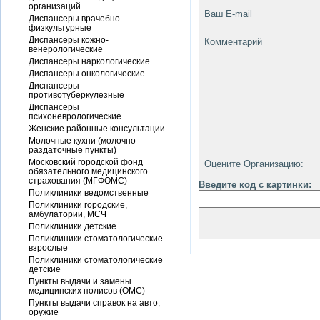
организаций
Ваш E-mail
Диспансеры врачебно-
физкультурные
Диспансеры кожно-
Комментарий
венерологические
Диспансеры наркологические
Диспансеры онкологические
Диспансеры
противотуберкулезные
Диспансеры
психоневрологические
Женские районные консультации
Молочные кухни (молочно-
раздаточные пункты)
Московский городской фонд
Оцените Организацию:
обязательного медицинского
страхования (МГФОМС)
Введите код с картинки:
Поликлиники ведомственные
Поликлиники городские,
амбулатории, МСЧ
Поликлиники детские
Поликлиники стоматологические
взрослые
Поликлиники стоматологические
детские
Пункты выдачи и замены
медицинских полисов (ОМС)
Пункты выдачи справок на авто,
оружие