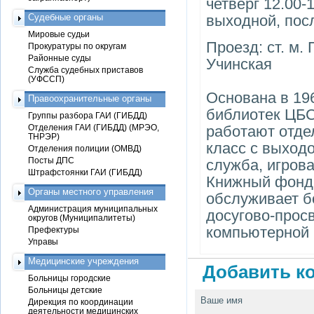
четверг 12.00-1
Судебные органы
выходной, пос
Мировые судьи
Проезд: ст. м. 
Прокуратуры по округам
Районные суды
Учинская
Служба судебных приставов
(УФССП)
Основана в 19
Правоохранительные органы
библиотек ЦБС
Группы разбора ГАИ (ГИБДД)
Отделения ГАИ (ГИБДД) (МРЭО,
работают отде
ТНРЭР)
класс с выход
Отделения полиции (ОМВД)
Посты ДПС
служба, игрова
Штрафстоянки ГАИ (ГИБДД)
Книжный фонд 
Органы местного управления
обслуживает б
Администрация муниципальных
досугово-просв
округов (Муниципалитеты)
компьютерной 
Префектуры
Управы
Медицинские учреждения
Добавить ко
Больницы городские
Больницы детские
Ваше имя
Дирекция по координации
деятельности медицинских