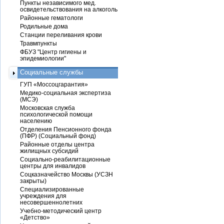
Пункты независимого мед.
освидетельствования на алкоголь
Районные гематологи
Родильные дома
Станции переливания крови
Травмпункты
ФБУЗ "Центр гигиены и
эпидемиологии"
Социальные службы
ГУП «Моссоцгарантия»
Медико-социальная экспертиза
(МСЭ)
Московская служба
психологической помощи
населению
Отделения Пенсионного фонда
(ПФР) (Социальный фонд)
Районные отделы центра
жилищных субсидий
Социально-реабилитационные
центры для инвалидов
Соцказначейство Москвы (УСЗН
закрыты)
Специализированные
учреждения для
несовершеннолетних
Учебно-методический центр
«Детство»