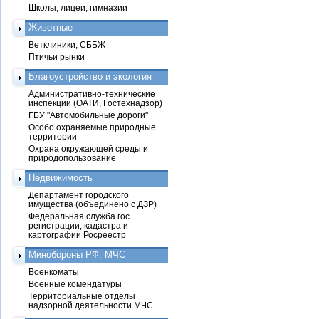
Школы, лицеи, гимназии
Животные
Ветклиники, СББЖ
Птичьи рынки
Благоустройство и экология
Административно-технические
инспекции (ОАТИ, Гостехнадзор)
ГБУ "Автомобильные дороги"
Особо охраняемые природные
территории
Охрана окружающей среды и
природопользование
Недвижимость
Департамент городского
имущества (объединено с ДЗР)
Федеральная служба гос.
регистрации, кадастра и
картографии Росреестр
Минобороны РФ, МЧС
Военкоматы
Военные комендатуры
Территориальные отделы
надзорной деятельности МЧС