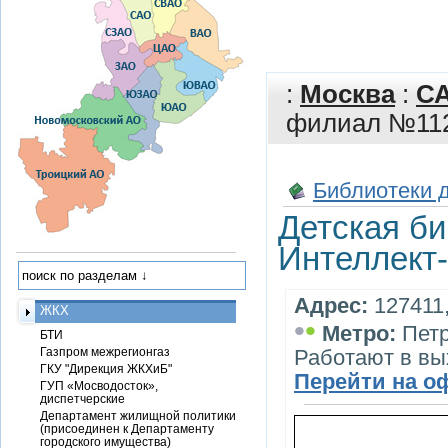
:
Москва
:
С
филиал №112
Библиотеки 
Детская б
Интеллект
Адрес:
127411,
ЖКХ
•
•
Метро:
Петр
БТИ
Газпром межрегионгаз
Работают в в
ГКУ "Дирекция ЖКХиБ"
Перейти на о
ГУП «Мосводосток»,
диспетчерские
Департамент жилищной политики
(присоединен к Департаменту
городского имущества)