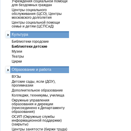
Учреждения социальной помощи
для бездомных граждан
Центры социального
обслуживания (ЦСО), Центры
московского долголетия
Центры социальной помощи
семье и детям (ЦСПСиД)
Культура
Библиотеки городские
Библиотеки детские
Музеи
Театры
Цирки
Образование и работа
ВУЗы
Детские сады, ясли (ДОУ),
прогимназии
Дополнительное образование
Колледжи, техникумы, училища
Окружные управления
образования и дирекции
(присоединено к Департаменту
образования)
ОСИП (Окружные службы
информационной поддержки)
(закрыты)
Центры занятости (биржи труда)