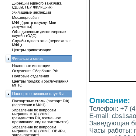
Дирекции единого заказчика
(ДЕЗы, ГБУ Жилищник)
Жилищные инспекции
Мосэнергосбыт
МФЦ (центр госуслуг Мои
документы)
Объединенные диспетчерские
службы (ОДС)
Службы одного окна (переехали в
МФЦ)
Центры приватизации
Финансы и связь
Налоговые инспекции
Отделения Сбербанка РФ
Почтовые отделения
Центры продаж и обслуживания
МГТС
Паспортно-визовые службы
Описание:
Паспортные столы (паспорт РФ)
(переехали в МФЦ)
Телефон: +7 (4
Управление по вопросам
миграции МВД (УФМС,
E-mail: cbs1sa
гражданство РФ, временное
Заведующая би
проживание, вид на жительство)
Управление по вопросам
Часы работы: п
миграции МВД (УФМС, ОВИРы,
загранпаспорт)