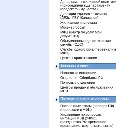
Департамент жилищной политики
(присоединен к Департаменту
городского имущества)
Дирекции единого заказчика
(ДЕЗы, ГБУ Жилищник)
Жилищные инспекции
Мосэнергосбыт
МФЦ (центр госуслуг Мои
документы)
Объединенные диспетчерские
службы (ОДС)
Службы одного окна (переехали в
МФЦ)
Центры приватизации
Финансы и связь
Налоговые инспекции
Отделения Сбербанка РФ
Почтовые отделения
Центры продаж и обслуживания
МГТС
Паспортно-визовые службы
Паспортные столы (паспорт РФ)
(переехали в МФЦ)
Управление по вопросам
миграции МВД (УФМС,
гражданство РФ, временное
проживание, вид на жительство)