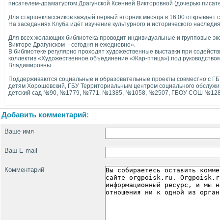
писателем-драматургом Драгунской Ксенией Викторовной (дочерью писате
Для старшеклассников каждый первый вторник месяца в 16:00 открывает с
На заседаниях Клуба идёт изучение культурного и исторического наследия
Для всех желающих библиотека проводит индивидуальные и групповые экс
Викторе Драгунском – сегодня и ежедневно».
В библиотеке регулярно проходят художественные выставки при содейст
коллектив «Художественное объединение «Жар-птица») под руководством
Владимировны.
Поддерживаются социальные и образовательные проекты совместно с ГБ
детям Хорошевский, ГБУ Территориальным центром социального обслуж
детский сад №90, №1779, №771, №1385, №1058, №2507, ГБОУ СОШ №12
Добавить комментарий:
Ваше имя
Ваш E-mail
Комментарий