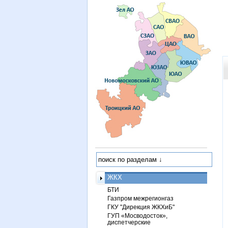
ЖКХ
БТИ
Газпром межрегионгаз
ГКУ "Дирекция ЖКХиБ"
ГУП «Мосводосток»,
диспетчерские