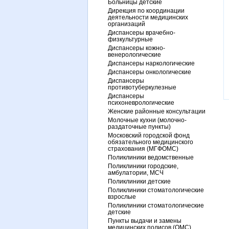
Больницы детские
Дирекция по координации
деятельности медицинских
организаций
Диспансеры врачебно-
физкультурные
Диспансеры кожно-
венерологические
Диспансеры наркологические
Диспансеры онкологические
Диспансеры
противотуберкулезные
Диспансеры
психоневрологические
Женские районные консультации
Молочные кухни (молочно-
раздаточные пункты)
Московский городской фонд
обязательного медицинского
страхования (МГФОМС)
Поликлиники ведомственные
Поликлиники городские,
амбулатории, МСЧ
Поликлиники детские
Поликлиники стоматологические
взрослые
Поликлиники стоматологические
детские
Пункты выдачи и замены
медицинских полисов (ОМС)