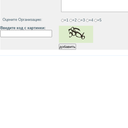
Оцените Организацию:
+1
+2
+3
+4
+5
Введите код с картинки: