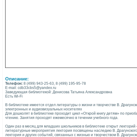
Описание:
Телефон:
8 (499) 943-25-63, 8 (499) 195-95-78
E-mail: cdb33cbs5@yandex.ru
Заведующая библиотекой: Денисова Татьяна Александровна
Есть Wi-Fi
В библиотеке имеется отдел литературы о жизни и творчестве В. Драгунск
электронных и аудиовизуальных носителях
Для дошколят в библиотеке проходит цикл «Открой книгу детям» по прио
чтению. Занятия проходят ежемесячно в течении учебного года.
Один раз в месяц для младших школьников в библиотеке открыт лекторий «
литературные мероприятия лектория посвящены наследию В. Драгунског
лектория и других событий, связанных с жизнью и творчеством В. Драгунск