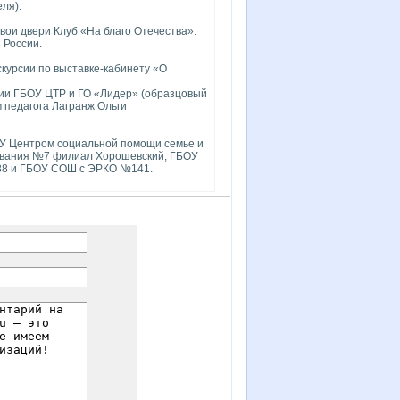
ля).
вои двери Клуб «На благо Отечества».
 России.
курсии по выставке-кабинету «О
вии ГБОУ ЦТР и ГО «Лидер» (образцовый
 педагога Лагранж Ольги
У Центром социальной помощи семье и
ивания №7 филиал Хорошевский, ГБОУ
88 и ГБОУ СОШ с ЭРКО №141.