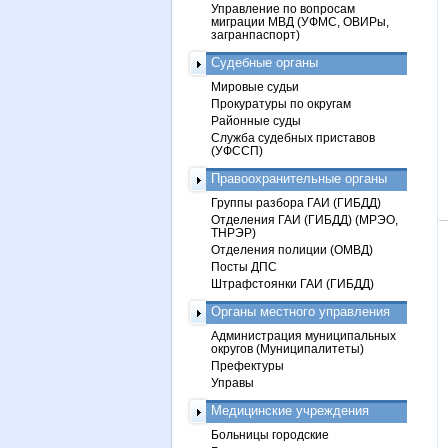
Управление по вопросам
миграции МВД (УФМС, ОВИРы,
загранпаспорт)
Судебные органы
Мировые судьи
Прокуратуры по округам
Районные суды
Служба судебных приставов
(УФССП)
Правоохранительные органы
Группы разбора ГАИ (ГИБДД)
Отделения ГАИ (ГИБДД) (МРЭО,
ТНРЭР)
Отделения полиции (ОМВД)
Посты ДПС
Штрафстоянки ГАИ (ГИБДД)
Органы местного управления
Администрация муниципальных
округов (Муниципалитеты)
Префектуры
Управы
Медицинские учреждения
Больницы городские