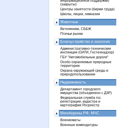
информационной поддержки)
(закрыты)
Центры занятости (биржи труда)
Школы, лицеи, гимназии
Животные
Ветклиники, СББЖ
Птичьи рынки
Благоустройство и экология
Административно-технические
инспекции (ОАТИ, Гостехнадзор)
ГБУ "Автомобильные дороги"
Особо охраняемые природные
территории
Охрана окружающей среды и
природопользование
Недвижимость
Департамент городского
имущества (объединено с ДЗР)
Федеральная служба гос.
регистрации, кадастра и
картографии Росреестр
Минобороны РФ, МЧС
Военкоматы
Военные комендатуры