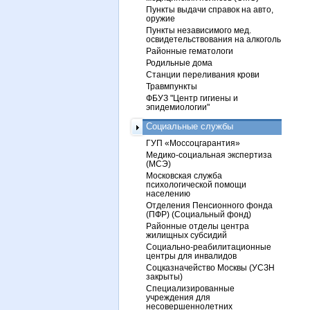
Пункты выдачи справок на авто,
оружие
Пункты независимого мед.
освидетельствования на алкоголь
Районные гематологи
Родильные дома
Станции переливания крови
Травмпункты
ФБУЗ "Центр гигиены и
эпидемиологии"
Социальные службы
ГУП «Моссоцгарантия»
Медико-социальная экспертиза
(МСЭ)
Московская служба
психологической помощи
населению
Отделения Пенсионного фонда
(ПФР) (Социальный фонд)
Районные отделы центра
жилищных субсидий
Социально-реабилитационные
центры для инвалидов
Соцказначейство Москвы (УСЗН
закрыты)
Специализированные
учреждения для
несовершеннолетних