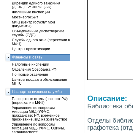
Дирекции единого заказчика
(ДЕЗы, ГБУ Жилищник)
Жилищные инспекции
Мосэнергосбыт
МФЦ (центр госуслуг Мои
документы)
Объединенные диспетчерские
службы (ОДС)
Службы одного окна (переехали в
МФЦ)
Центры приватизации
Финансы и связь
Налоговые инспекции
Отделения Сбербанка РФ
Почтовые отделения
Центры продаж и обслуживания
МГТС
Паспортно-визовые службы
Описание:
Паспортные столы (паспорт РФ)
(переехали в МФЦ)
Библиотека об
Управление по вопросам
миграции МВД (УФМС,
гражданство РФ, временное
Отделы библио
проживание, вид на жительство)
Управление по вопросам
графотека (отд
миграции МВД (УФМС, ОВИРы,
загранпаспорт)