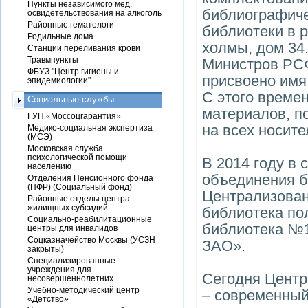
Пункты независимого мед.
библиографиче
освидетельствования на алкоголь
Районные гематологи
библиотеки в 
Родильные дома
холмы, дом 34
Станции переливания крови
Травмпункты
Министров РСФ
ФБУЗ "Центр гигиены и
присвоено имя
эпидемиологии"
С этого време
Социальные службы
материалов, п
ГУП «Моссоцгарантия»
на всех носит
Медико-социальная экспертиза
(МСЭ)
Московская служба
психологической помощи
В 2014 году в
населению
объединения б
Отделения Пенсионного фонда
(ПФР) (Социальный фонд)
Централизован
Районные отделы центра
жилищных субсидий
библиотека по
Социально-реабилитационные
библиотека №1
центры для инвалидов
Соцказначейство Москвы (УСЗН
ЗАО».
закрыты)
Специализированные
учреждения для
Сегодня Центр
несовершеннолетних
Учебно-методический центр
– современны
«Детство»