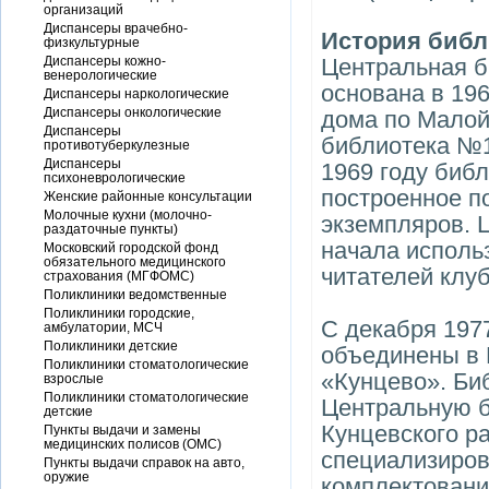
организаций
Диспансеры врачебно-
История библ
физкультурные
Диспансеры кожно-
Центральная б
венерологические
основана в 196
Диспансеры наркологические
Диспансеры онкологические
дома по Малой
Диспансеры
библиотека №1
противотуберкулезные
Диспансеры
1969 году биб
психоневрологические
построенное п
Женские районные консультации
Молочные кухни (молочно-
экземпляров. 
раздаточные пункты)
начала исполь
Московский городской фонд
обязательного медицинского
читателей клуб
страхования (МГФОМС)
Поликлиники ведомственные
Поликлиники городские,
С декабря 197
амбулатории, МСЧ
Поликлиники детские
объединены в 
Поликлиники стоматологические
«Кунцево». Би
взрослые
Поликлиники стоматологические
Центральную б
детские
Кунцевского р
Пункты выдачи и замены
медицинских полисов (ОМС)
специализиров
Пункты выдачи справок на авто,
оружие
комплектовани