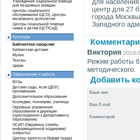
для населения
Учреждения социальной помощи
для бездомных граждан
центр для 27 
Центры социального
обслуживания (ЦСО), Центры
города Москвы
московского долголетия
Западного адм
Центры социальной помощи
семье и детям (ЦСПСиД)
Культура
Комментари
Библиотеки городские
Библиотеки детские
Виктория
2019-
Музеи
Режим работы би
Театры
Цирки
методического.
Образование и работа
Добавить ко
ВУЗы
Детские сады, ясли (ДОУ),
прогимназии
Ваше имя
Дополнительное образование
Колледжи, техникумы, училища
Ваш E-mail
Окружные управления
образования и дирекции
(присоединено к Департаменту
Комментарий
образования)
ОСИП (Окружные службы
информационной поддержки)
(закрыты)
Центры занятости (биржи труда)