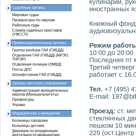
кулинарии, рук
Судебные органы
иностранных яз
Мировые судьи
Прокуратуры по округам
Книжный фонд 
Районные суды
аудиовизуальн
Служба судебных приставов
(УФССП)
Правоохранительные органы
Режим работы
Группы разбора ГАИ (ГИБДД)
10:00 до 20:00
Отделения ГАИ (ГИБДД) (МРЭО,
Последняя пт 
ТНРЭР)
Отделения полиции (ОМВД)
Третий четверг
Посты ДПС
работает с 16.
Штрафстоянки ГАИ (ГИБДД)
Органы местного управления
Тел.
+7 (495) 4
Администрация муниципальных
округов (Муниципалитеты)
E-mail: 197@bib
Префектуры
Управы
Проезд:
ст. м
Медицинские учреждения
стеклянных дв
Больницы городские
пешком 10 мин.
Больницы детские
Дирекция по координации
229 (ост.Центр
деятельности медицинских