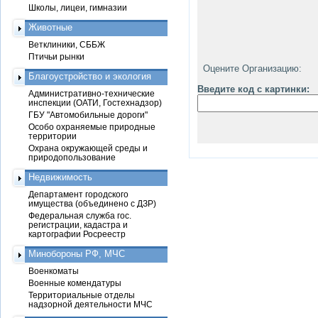
Школы, лицеи, гимназии
Животные
Ветклиники, СББЖ
Птичьи рынки
Оцените Организацию:
Благоустройство и экология
Введите код с картинки:
Административно-технические
инспекции (ОАТИ, Гостехнадзор)
ГБУ "Автомобильные дороги"
Особо охраняемые природные
территории
Охрана окружающей среды и
природопользование
Недвижимость
Департамент городского
имущества (объединено с ДЗР)
Федеральная служба гос.
регистрации, кадастра и
картографии Росреестр
Минобороны РФ, МЧС
Военкоматы
Военные комендатуры
Территориальные отделы
надзорной деятельности МЧС