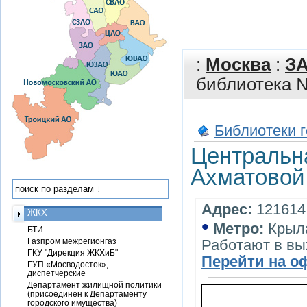
:
Москва
:
З
библиотека №
Библиотеки 
Центральна
Ахматовой
Адрес:
121614,
ЖКХ
•
Метро:
Крыл
БТИ
Газпром межрегионгаз
Работают в в
ГКУ "Дирекция ЖКХиБ"
Перейти на о
ГУП «Мосводосток»,
диспетчерские
Департамент жилищной политики
(присоединен к Департаменту
городского имущества)