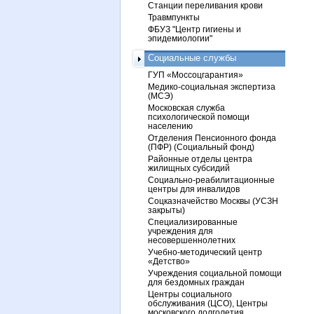
Станции переливания крови
Травмпункты
ФБУЗ "Центр гигиены и
эпидемиологии"
Социальные службы
ГУП «Моссоцгарантия»
Медико-социальная экспертиза
(МСЭ)
Московская служба
психологической помощи
населению
Отделения Пенсионного фонда
(ПФР) (Социальный фонд)
Районные отделы центра
жилищных субсидий
Социально-реабилитационные
центры для инвалидов
Соцказначейство Москвы (УСЗН
закрыты)
Специализированные
учреждения для
несовершеннолетних
Учебно-методический центр
«Детство»
Учреждения социальной помощи
для бездомных граждан
Центры социального
обслуживания (ЦСО), Центры
московского долголетия