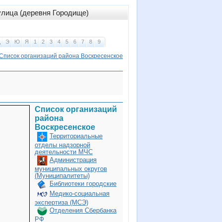
улица (деревня Городище)
Щ
Э
Ю
Я
1
2
3
4
5
6
7
8
9
Список организаций района Воскресенское
Список организаций
района
Воскресенское
Территориальные
отделы надзорной
деятельности МЧС
Администрация
муниципальных округов
(Муниципалитеты)
Библиотеки городские
Медико-социальная
экспертиза (МСЭ)
Отделения Сбербанка
РФ