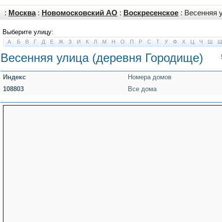
:
Москва
:
Новомосковский АО
:
Воскресенское
: Весенняя 
Выберите улицу:
А
Б
В
Г
Д
Е
Ж
З
И
К
Л
М
Н
О
П
Р
С
Т
У
Ф
Х
Ц
Ч
Ш
Весенняя улица (деревня Городище)
Индекс
Номера домов
108803
Все дома