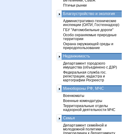
Ветклиники, СББЖ
Птичьи рынки
Благоустройство и экология
Административно-технические
инспекции (ОАТИ, Гостехнадзор)
ГБУ "Автомобильные дороги"
Особо охраняемые природные
территории
Охрана окружающей среды и
природопользование
Недвижимость
Департамент городского
имущества (объединено с ДЗР)
Федеральная служба гос.
регистрации, кадастра и
картографии Росреестр
Минобороны РФ, МЧС
Военкоматы
Военные комендатуры
Территориальные отделы
надзорной деятельности МЧС
Семья
Департамент семейной и
молодежной политики
(присоединен к Департаменту