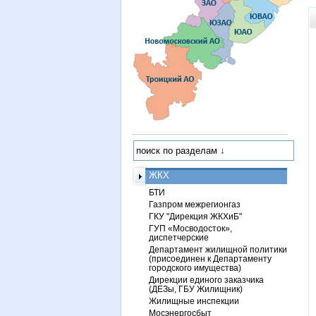
ЖКХ
БТИ
Газпром межрегионгаз
ГКУ "Дирекция ЖКХиБ"
ГУП «Мосводосток»,
диспетчерские
Департамент жилищной политики
(присоединен к Департаменту
городского имущества)
Дирекции единого заказчика
(ДЕЗы, ГБУ Жилищник)
Жилищные инспекции
Мосэнергосбыт