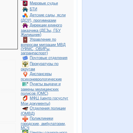
Мировые судьи
БТИ
Детские сады, ясли
(ДОУ), прогимназии
Дирекции единого
заказчика (ДЕЗы, ГБУ
Жилищник)
Управление по
вопросам миграции МВД
(УФМС, ОВИРы,
загранпаспорт)
Почтовые отделения
Прокуратуры по
округам
Диспансеры
психоневрологические
Пункты выдачи и
замены медицинских
полисов (ОМС)
МФЦ (центр госуслуг
Мои документы)
Отделения полиции
(ОМВД)
Поликлиники
городские, амбулатории,
МСЧ
Центры социального