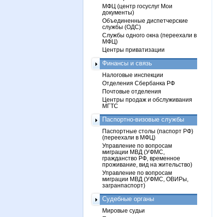
МФЦ (центр госуслуг Мои
документы)
Объединенные диспетчерские
службы (ОДС)
Службы одного окна (переехали в
МФЦ)
Центры приватизации
Финансы и связь
Налоговые инспекции
Отделения Сбербанка РФ
Почтовые отделения
Центры продаж и обслуживания
МГТС
Паспортно-визовые службы
Паспортные столы (паспорт РФ)
(переехали в МФЦ)
Управление по вопросам
миграции МВД (УФМС,
гражданство РФ, временное
проживание, вид на жительство)
Управление по вопросам
миграции МВД (УФМС, ОВИРы,
загранпаспорт)
Судебные органы
Мировые судьи