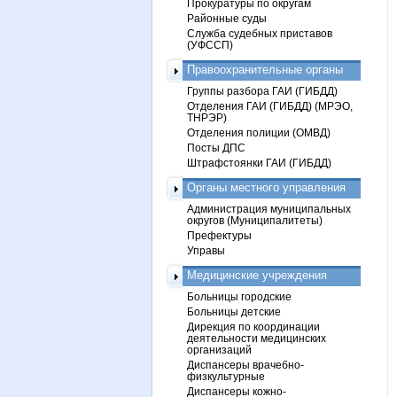
Прокуратуры по округам
Районные суды
Служба судебных приставов
(УФССП)
Правоохранительные органы
Группы разбора ГАИ (ГИБДД)
Отделения ГАИ (ГИБДД) (МРЭО,
ТНРЭР)
Отделения полиции (ОМВД)
Посты ДПС
Штрафстоянки ГАИ (ГИБДД)
Органы местного управления
Администрация муниципальных
округов (Муниципалитеты)
Префектуры
Управы
Медицинские учреждения
Больницы городские
Больницы детские
Дирекция по координации
деятельности медицинских
организаций
Диспансеры врачебно-
физкультурные
Диспансеры кожно-