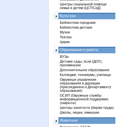
Центры социальной помощи
семье и детям (ЦСПСиД)
Культура
Библиотеки городские
Библиотеки детские
Музеи
Театры
Цирки
Образование и работа
ВУЗы
Детские сады, ясли (ДОУ),
прогимназии
Дополнительное образование
Колледжи, техникумы, училища
Окружные управления
образования и дирекции
(присоединено к Департаменту
образования)
ОСИП (Окружные службы
информационной поддержки)
(закрыты)
Центры занятости (биржи труда)
Школы, лицеи, гимназии
Животные