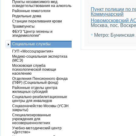
Пункты независимого мед.
освидетельствования на алкоголь
Пункт полиции по 
Районные гематологи
Коммунарский
Родильные дома
Новомосковский А
Станции переливания крови
Москва, пос. Воскре
Травмпункты
ФБУЗ "Центр гигиены и
•
Метро: Бунинская
эпидемиологии"
Социальные службы
ГУП «Моссоцгарантия»
Медико-социальная экспертиза
(МСЭ)
Московская служба
психологической помощи
населению
Отделения Пенсионного фонда
(ПФР) (Социальный фонд)
Районные отделы центра
жилищных субсидий
Социально-реабилитационные
центры для инвалидов
Соцказначейство Москвы (УСЗН
закрыты)
Специализированные
учреждения для
несовершеннолетних
Учебно-методический центр
«Детство»