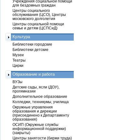
Учреждения социальной помощи
для бездомных граждан
Центры социального
обслуживания (ЦСО), Центры
московского долголетия
Центры социальной помощи
семье и детям (ЦСПСиД)
Культура
Библиотеки городские
Библиотеки детские
Музеи
Театры
Цирки
Образование и работа
ВУЗы
Детские сады, ясли (ДОУ),
прогимназии
Дополнительное образование
Колледжи, техникумы, училища
Окружные управления
образования и дирекции
(присоединено к Департаменту
образования)
ОСИП (Окружные службы
информационной поддержки)
(закрыты)
Центры занятости (биржи труда)