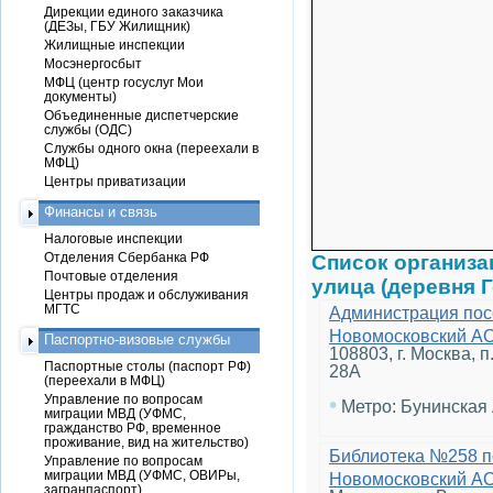
Дирекции единого заказчика
(ДЕЗы, ГБУ Жилищник)
Жилищные инспекции
Мосэнергосбыт
МФЦ (центр госуслуг Мои
документы)
Объединенные диспетчерские
службы (ОДС)
Службы одного окна (переехали в
МФЦ)
Центры приватизации
Финансы и связь
Налоговые инспекции
Отделения Сбербанка РФ
Список организ
Почтовые отделения
улица (деревня 
Центры продаж и обслуживания
МГТС
Администрация пос
Новомосковский А
Паспортно-визовые службы
108803, г. Москва, 
Паспортные столы (паспорт РФ)
28А
(переехали в МФЦ)
Управление по вопросам
•
Метро: Бунинская
миграции МВД (УФМС,
гражданство РФ, временное
проживание, вид на жительство)
Библиотека №258 п
Управление по вопросам
миграции МВД (УФМС, ОВИРы,
Новомосковский А
загранпаспорт)