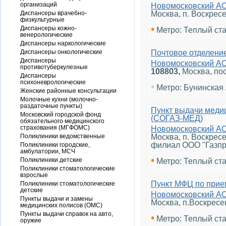
организаций
Новомосковский А
Диспансеры врачебно-
Москва, п. Воскрес
физкультурные
•
Диспансеры кожно-
Метро: Теплый ст
венерологические
Диспансеры наркологические
Диспансеры онкологические
Почтовое отделени
Диспансеры
Новомосковский А
противотуберкулезные
108803
,
Москва, по
Диспансеры
психоневрологические
•
Метро: Бунинская
Женские районные консультации
Молочные кухни (молочно-
раздаточные пункты)
Пункт выдачи меди
Московский городской фонд
(СОГАЗ-МЕД)
обязательного медицинского
страхования (МГФОМС)
Новомосковский А
Поликлиники ведомственные
Москва, п. Воскрес
филиал ООО "Газпр
Поликлиники городские,
амбулатории, МСЧ
•
Поликлиники детские
Метро: Теплый ст
Поликлиники стоматологические
взрослые
Пункт МФЦ по прие
Поликлиники стоматологические
детские
Новомосковский А
Пункты выдачи и замены
Москва, п.Воскресе
медицинских полисов (ОМС)
Пункты выдачи справок на авто,
•
Метро: Теплый ст
оружие