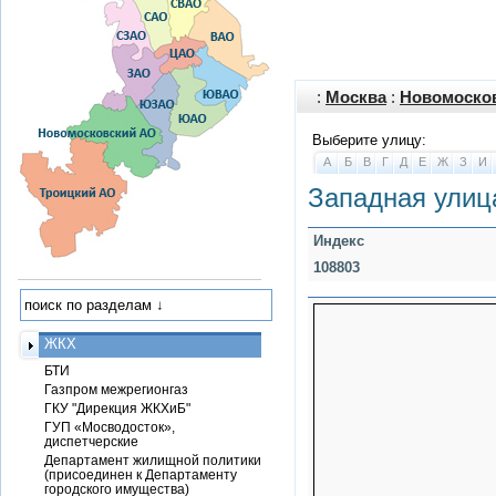
:
Москва
:
Новомоско
Выберите улицу:
А
Б
В
Г
Д
Е
Ж
З
И
Западная улиц
Индекс
108803
ЖКХ
БТИ
Газпром межрегионгаз
ГКУ "Дирекция ЖКХиБ"
ГУП «Мосводосток»,
диспетчерские
Департамент жилищной политики
(присоединен к Департаменту
городского имущества)