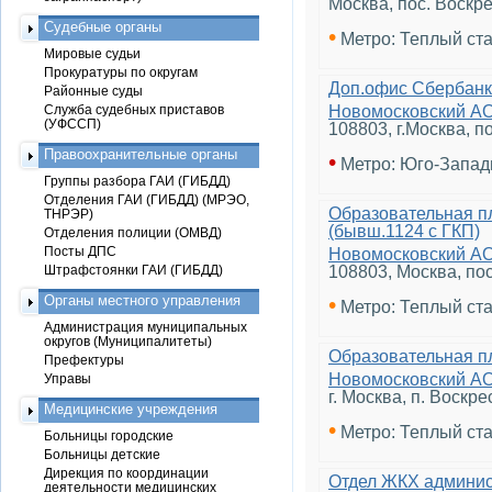
Москва, пос. Воскре
Судебные органы
•
Метро: Теплый ст
Мировые судьи
Прокуратуры по округам
Доп.офис Сбербанк
Районные суды
Служба судебных приставов
Новомосковский А
(УФССП)
108803, г.Москва, п
Правоохранительные органы
•
Метро: Юго-Запад
Группы разбора ГАИ (ГИБДД)
Отделения ГАИ (ГИБДД) (МРЭО,
Образовательная п
ТНРЭР)
(бывш.1124 с ГКП)
Отделения полиции (ОМВД)
Посты ДПС
Новомосковский А
Штрафстоянки ГАИ (ГИБДД)
108803, Москва, по
Органы местного управления
•
Метро: Теплый ст
Администрация муниципальных
округов (Муниципалитеты)
Образовательная п
Префектуры
Новомосковский А
Управы
г. Москва, п. Воскре
Медицинские учреждения
•
Метро: Теплый ст
Больницы городские
Больницы детские
Дирекция по координации
Отдел ЖКХ админи
деятельности медицинских