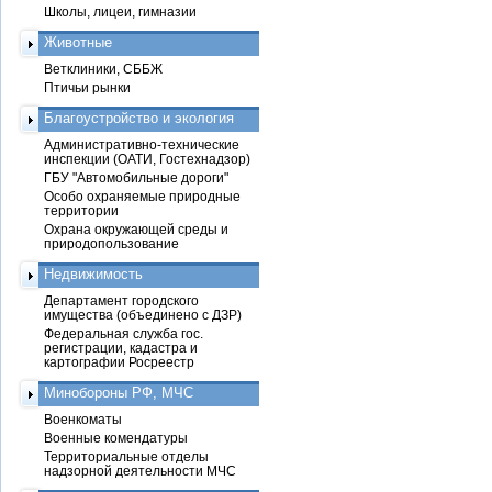
Школы, лицеи, гимназии
Животные
Ветклиники, СББЖ
Птичьи рынки
Благоустройство и экология
Административно-технические
инспекции (ОАТИ, Гостехнадзор)
ГБУ "Автомобильные дороги"
Особо охраняемые природные
территории
Охрана окружающей среды и
природопользование
Недвижимость
Департамент городского
имущества (объединено с ДЗР)
Федеральная служба гос.
регистрации, кадастра и
картографии Росреестр
Минобороны РФ, МЧС
Военкоматы
Военные комендатуры
Территориальные отделы
надзорной деятельности МЧС