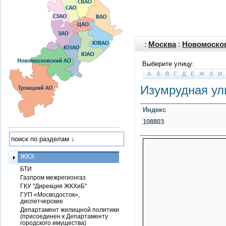
:
Москва
:
Новомоско
Выберите улицу:
А
Б
В
Г
Д
Е
Ж
З
И
Изумрудная ул
Индекс
108803
ЖКХ
БТИ
Газпром межрегионгаз
ГКУ "Дирекция ЖКХиБ"
ГУП «Мосводосток»,
диспетчерские
Департамент жилищной политики
(присоединен к Департаменту
городского имущества)