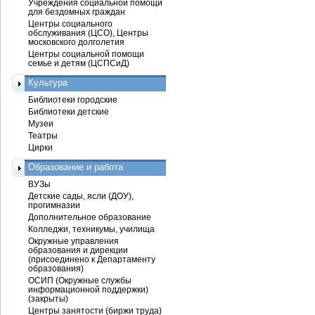
Учреждения социальной помощи
для бездомных граждан
Центры социального
обслуживания (ЦСО), Центры
московского долголетия
Центры социальной помощи
семье и детям (ЦСПСиД)
Культура
Библиотеки городские
Библиотеки детские
Музеи
Театры
Цирки
Образование и работа
ВУЗы
Детские сады, ясли (ДОУ),
прогимназии
Дополнительное образование
Колледжи, техникумы, училища
Окружные управления
образования и дирекции
(присоединено к Департаменту
образования)
ОСИП (Окружные службы
информационной поддержки)
(закрыты)
Центры занятости (биржи труда)