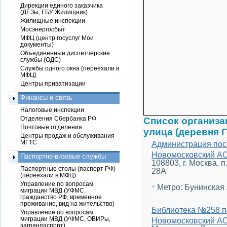
Дирекции единого заказчика
(ДЕЗы, ГБУ Жилищник)
Жилищные инспекции
Мосэнергосбыт
МФЦ (центр госуслуг Мои
документы)
Объединенные диспетчерские
службы (ОДС)
Службы одного окна (переехали в
МФЦ)
Центры приватизации
Финансы и связь
Налоговые инспекции
Отделения Сбербанка РФ
Список организ
Почтовые отделения
улица (деревня 
Центры продаж и обслуживания
МГТС
Администрация пос
Новомосковский А
Паспортно-визовые службы
108803, г. Москва, 
Паспортные столы (паспорт РФ)
28А
(переехали в МФЦ)
Управление по вопросам
•
Метро: Бунинская
миграции МВД (УФМС,
гражданство РФ, временное
проживание, вид на жительство)
Библиотека №258 п
Управление по вопросам
миграции МВД (УФМС, ОВИРы,
Новомосковский А
загранпаспорт)