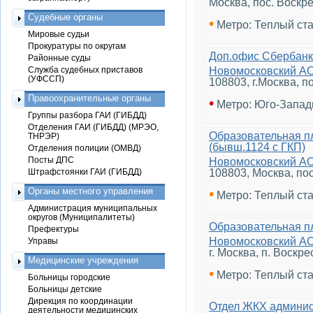
Москва, пос. Воскре
Судебные органы
•
Метро: Теплый ст
Мировые судьи
Прокуратуры по округам
Доп.офис Сбербанк
Районные суды
Служба судебных приставов
Новомосковский А
(УФССП)
108803, г.Москва, п
Правоохранительные органы
•
Метро: Юго-Запад
Группы разбора ГАИ (ГИБДД)
Отделения ГАИ (ГИБДД) (МРЭО,
Образовательная п
ТНРЭР)
(бывш.1124 с ГКП)
Отделения полиции (ОМВД)
Посты ДПС
Новомосковский А
Штрафстоянки ГАИ (ГИБДД)
108803, Москва, по
Органы местного управления
•
Метро: Теплый ст
Администрация муниципальных
округов (Муниципалитеты)
Образовательная п
Префектуры
Новомосковский А
Управы
г. Москва, п. Воскре
Медицинские учреждения
•
Метро: Теплый ст
Больницы городские
Больницы детские
Дирекция по координации
Отдел ЖКХ админи
деятельности медицинских