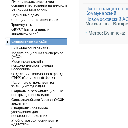
Пункты независимого мед.
освидетельствования на алкоголь
Пункт полиции по 
Районные гематологи
Коммунарский
Родильные дома
Новомосковский А
Станции переливания крови
Москва, пос. Воскре
Травмпункты
ФБУЗ "Центр гигиены и
•
Метро: Бунинская
эпидемиологии"
Социальные службы
ГУП «Моссоцгарантия»
Медико-социальная экспертиза
(МСЭ)
Московская служба
психологической помощи
населению
Отделения Пенсионного фонда
(ПФР) (Социальный фонд)
Районные отделы центра
жилищных субсидий
Социально-реабилитационные
центры для инвалидов
Соцказначейство Москвы (УСЗН
закрыты)
Специализированные
учреждения для
несовершеннолетних
Учебно-методический центр
«Детство»