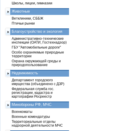
Школы, лицеи, гимназии
Животные
Ветклиники, СББЖ
Птичьи рынки
Благоустройство и экология
Административно-технические
инспекции (ОАТИ, Гостехнадзор)
ГБУ "Автомобильные дороги"
Особо охраняемые природные
территории
Охрана окружающей среды и
природопользование
Недвижимость
Департамент городского
имущества (объединено с ДЗР)
Федеральная служба гос.
регистрации, кадастра и
картографии Росреестр
Минобороны РФ, МЧС
Военкоматы
Военные комендатуры
Территориальные отделы
надзорной деятельности МЧС