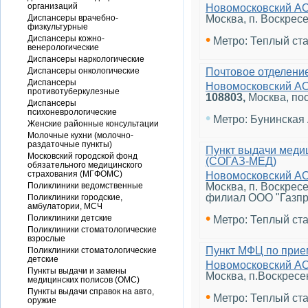
организаций
Новомосковский А
Диспансеры врачебно-
Москва, п. Воскрес
физкультурные
•
Диспансеры кожно-
Метро: Теплый ст
венерологические
Диспансеры наркологические
Диспансеры онкологические
Почтовое отделени
Диспансеры
Новомосковский А
противотуберкулезные
108803
,
Москва, по
Диспансеры
психоневрологические
•
Метро: Бунинская
Женские районные консультации
Молочные кухни (молочно-
раздаточные пункты)
Пункт выдачи меди
Московский городской фонд
(СОГАЗ-МЕД)
обязательного медицинского
страхования (МГФОМС)
Новомосковский А
Поликлиники ведомственные
Москва, п. Воскрес
филиал ООО "Газпр
Поликлиники городские,
амбулатории, МСЧ
•
Поликлиники детские
Метро: Теплый ст
Поликлиники стоматологические
взрослые
Пункт МФЦ по прие
Поликлиники стоматологические
детские
Новомосковский А
Пункты выдачи и замены
Москва, п.Воскресе
медицинских полисов (ОМС)
Пункты выдачи справок на авто,
•
Метро: Теплый ст
оружие