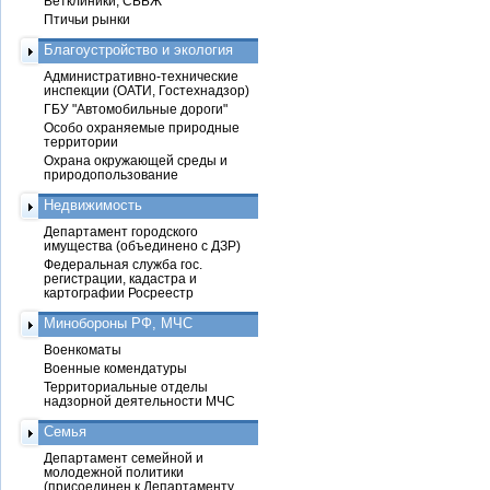
Ветклиники, СББЖ
Птичьи рынки
Благоустройство и экология
Административно-технические
инспекции (ОАТИ, Гостехнадзор)
ГБУ "Автомобильные дороги"
Особо охраняемые природные
территории
Охрана окружающей среды и
природопользование
Недвижимость
Департамент городского
имущества (объединено с ДЗР)
Федеральная служба гос.
регистрации, кадастра и
картографии Росреестр
Минобороны РФ, МЧС
Военкоматы
Военные комендатуры
Территориальные отделы
надзорной деятельности МЧС
Семья
Департамент семейной и
молодежной политики
(присоединен к Департаменту