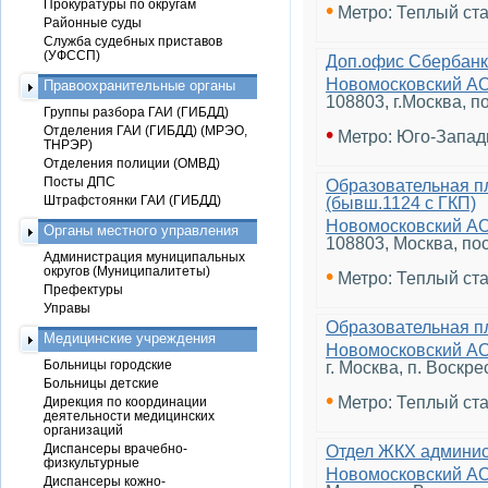
Прокуратуры по округам
•
Метро: Теплый ст
Районные суды
Служба судебных приставов
(УФССП)
Доп.офис Сбербанк
Новомосковский А
Правоохранительные органы
108803, г.Москва, п
Группы разбора ГАИ (ГИБДД)
•
Отделения ГАИ (ГИБДД) (МРЭО,
Метро: Юго-Запад
ТНРЭР)
Отделения полиции (ОМВД)
Посты ДПС
Образовательная п
Штрафстоянки ГАИ (ГИБДД)
(бывш.1124 с ГКП)
Новомосковский А
Органы местного управления
108803, Москва, по
Администрация муниципальных
округов (Муниципалитеты)
•
Метро: Теплый ст
Префектуры
Управы
Образовательная п
Медицинские учреждения
Новомосковский А
Больницы городские
г. Москва, п. Воскре
Больницы детские
•
Метро: Теплый ст
Дирекция по координации
деятельности медицинских
организаций
Диспансеры врачебно-
Отдел ЖКХ админи
физкультурные
Новомосковский А
Диспансеры кожно-