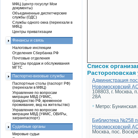
МФЦ (центр госуслуг Мои
документы)
Объединенные диспетчерские
службы (ОДС)
Службы одного окна (переехали в
МФЦ)
Центры приватизации
Финансы и связь
Налоговые инспекции
Отделения Сбербанка РФ
Почтовые отделения
Центры продаж и обслуживания
Список организ
МГТС
Растороповская 
Паспортно-визовые службы
Администрация пос
Паспортные столы (паспорт РФ)
Новомосковский А
(переехали в МФЦ)
108803, г. Москва, 
Управление по вопросам
28А
миграции МВД (УФМС,
гражданство РФ, временное
•
проживание, вид на жительство)
Метро: Бунинская
Управление по вопросам
миграции МВД (УФМС, ОВИРы,
загранпаспорт)
Библиотека №258 п
Судебные органы
Новомосковский А
Москва, пос. Воскре
Мировые судьи