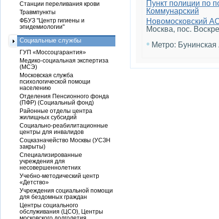
Пункт полиции по 
Станции переливания крови
Коммунарский
Травмпункты
ФБУЗ "Центр гигиены и
Новомосковский А
эпидемиологии"
Москва, пос. Воскре
Социальные службы
•
Метро: Бунинская
ГУП «Моссоцгарантия»
Медико-социальная экспертиза
(МСЭ)
Московская служба
психологической помощи
населению
Отделения Пенсионного фонда
(ПФР) (Социальный фонд)
Районные отделы центра
жилищных субсидий
Социально-реабилитационные
центры для инвалидов
Соцказначейство Москвы (УСЗН
закрыты)
Специализированные
учреждения для
несовершеннолетних
Учебно-методический центр
«Детство»
Учреждения социальной помощи
для бездомных граждан
Центры социального
обслуживания (ЦСО), Центры
московского долголетия