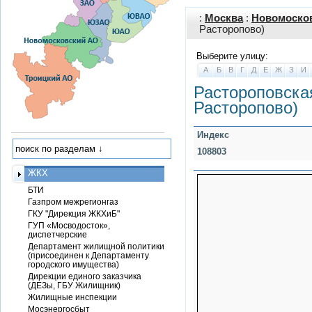
:
Москва
:
Новомоско
Расторопово)
Выберите улицу:
А
Б
В
Г
Д
Е
Ж
З
И
Растороповска
Расторопово)
Индекс
108803
ЖКХ
БТИ
Газпром межрегионгаз
ГКУ "Дирекция ЖКХиБ"
ГУП «Мосводосток»,
диспетчерские
Департамент жилищной политики
(присоединен к Департаменту
городского имущества)
Дирекции единого заказчика
(ДЕЗы, ГБУ Жилищник)
Жилищные инспекции
Мосэнергосбыт