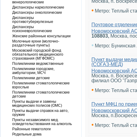
Москва, п. Воскрес
венерологические
Диспансеры наркологические
•
Метро: Теплый ст
Диспансеры онкологические
Диспансеры
противотуберкулезные
Почтовое отделени
Диспансеры
Новомосковский А
психоневрологические
108803
,
Москва, по
Женские районные консультации
Молочные кухни (молочно-
•
раздаточные пункты)
Метро: Бунинская
Московский городской фонд
обязательного медицинского
страхования (МГФОМС)
Пункт выдачи меди
Поликлиники ведомственные
(СОГАЗ-МЕД)
Поликлиники городские,
Новомосковский А
амбулатории, МСЧ
Москва, п. Воскрес
Поликлиники детские
филиал ООО "Газпр
Поликлиники стоматологические
взрослые
•
Метро: Теплый ст
Поликлиники стоматологические
детские
Пункты выдачи и замены
Пункт МФЦ по прие
медицинских полисов (ОМС)
Новомосковский А
Пункты выдачи справок на авто,
оружие
Москва, п.Воскресе
Пункты независимого мед.
•
освидетельствования на алкоголь
Метро: Теплый ст
Районные гематологи
Родильные дома