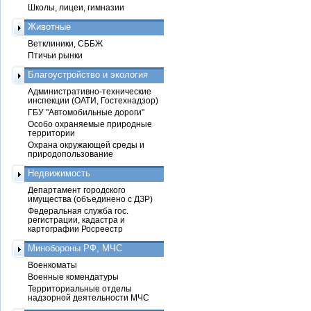
Школы, лицеи, гимназии
Животные
Ветклиники, СББЖ
Птичьи рынки
Благоустройство и экология
Административно-технические
инспекции (ОАТИ, Гостехнадзор)
ГБУ "Автомобильные дороги"
Особо охраняемые природные
территории
Охрана окружающей среды и
природопользование
Недвижимость
Департамент городского
имущества (объединено с ДЗР)
Федеральная служба гос.
регистрации, кадастра и
картографии Росреестр
Минобороны РФ, МЧС
Военкоматы
Военные комендатуры
Территориальные отделы
надзорной деятельности МЧС