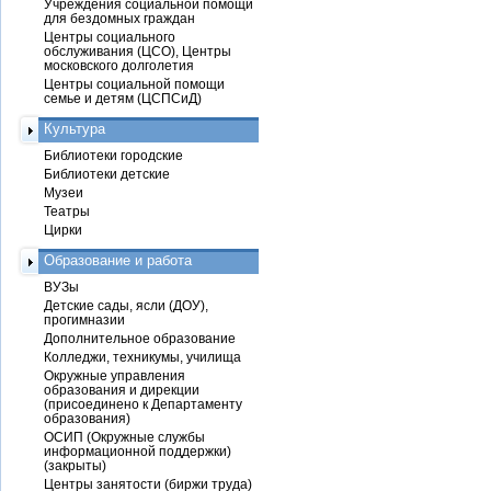
Учреждения социальной помощи
для бездомных граждан
Центры социального
обслуживания (ЦСО), Центры
московского долголетия
Центры социальной помощи
семье и детям (ЦСПСиД)
Культура
Библиотеки городские
Библиотеки детские
Музеи
Театры
Цирки
Образование и работа
ВУЗы
Детские сады, ясли (ДОУ),
прогимназии
Дополнительное образование
Колледжи, техникумы, училища
Окружные управления
образования и дирекции
(присоединено к Департаменту
образования)
ОСИП (Окружные службы
информационной поддержки)
(закрыты)
Центры занятости (биржи труда)