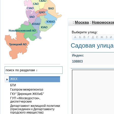
:
Москва
:
Новомоско
Выберите улицу:
А
Б
В
Г
Д
Е
Ж
З
И
Садовая улица
Индекс
108803
ЖКХ
БТИ
Газпром межрегионгаз
ГКУ "Дирекция ЖКХиБ"
ГУП «Мосводосток»,
диспетчерские
Департамент жилищной политики
(присоединен к Департаменту
городского имущества)