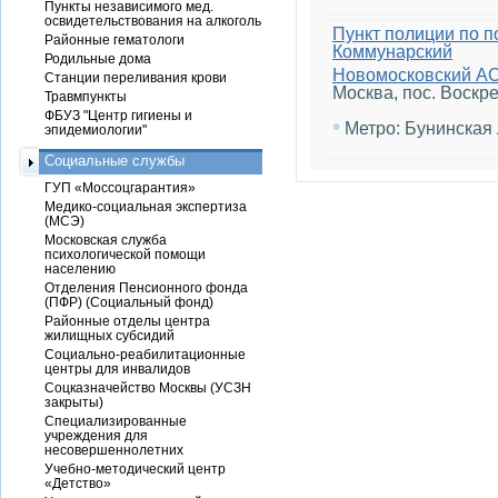
Пункты независимого мед.
освидетельствования на алкоголь
Пункт полиции по 
Районные гематологи
Коммунарский
Родильные дома
Новомосковский А
Станции переливания крови
Москва, пос. Воскре
Травмпункты
ФБУЗ "Центр гигиены и
•
Метро: Бунинская
эпидемиологии"
Социальные службы
ГУП «Моссоцгарантия»
Медико-социальная экспертиза
(МСЭ)
Московская служба
психологической помощи
населению
Отделения Пенсионного фонда
(ПФР) (Социальный фонд)
Районные отделы центра
жилищных субсидий
Социально-реабилитационные
центры для инвалидов
Соцказначейство Москвы (УСЗН
закрыты)
Специализированные
учреждения для
несовершеннолетних
Учебно-методический центр
«Детство»