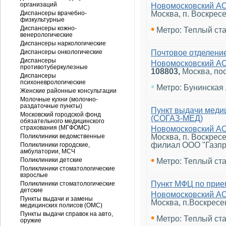
организаций
Новомосковский А
Диспансеры врачебно-
Москва, п. Воскрес
физкультурные
•
Диспансеры кожно-
Метро: Теплый ст
венерологические
Диспансеры наркологические
Диспансеры онкологические
Почтовое отделени
Диспансеры
Новомосковский А
противотуберкулезные
108803
,
Москва, по
Диспансеры
психоневрологические
•
Метро: Бунинская
Женские районные консультации
Молочные кухни (молочно-
раздаточные пункты)
Пункт выдачи меди
Московский городской фонд
(СОГАЗ-МЕД)
обязательного медицинского
страхования (МГФОМС)
Новомосковский А
Поликлиники ведомственные
Москва, п. Воскрес
филиал ООО "Газпр
Поликлиники городские,
амбулатории, МСЧ
•
Поликлиники детские
Метро: Теплый ст
Поликлиники стоматологические
взрослые
Пункт МФЦ по прие
Поликлиники стоматологические
детские
Новомосковский А
Пункты выдачи и замены
Москва, п.Воскресе
медицинских полисов (ОМС)
Пункты выдачи справок на авто,
•
Метро: Теплый ст
оружие