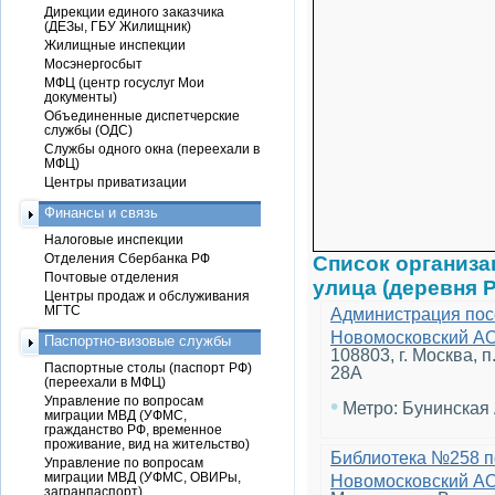
Дирекции единого заказчика
(ДЕЗы, ГБУ Жилищник)
Жилищные инспекции
Мосэнергосбыт
МФЦ (центр госуслуг Мои
документы)
Объединенные диспетчерские
службы (ОДС)
Службы одного окна (переехали в
МФЦ)
Центры приватизации
Финансы и связь
Налоговые инспекции
Отделения Сбербанка РФ
Список организ
Почтовые отделения
улица (деревня 
Центры продаж и обслуживания
МГТС
Администрация пос
Новомосковский А
Паспортно-визовые службы
108803, г. Москва, 
Паспортные столы (паспорт РФ)
28А
(переехали в МФЦ)
Управление по вопросам
•
Метро: Бунинская
миграции МВД (УФМС,
гражданство РФ, временное
проживание, вид на жительство)
Библиотека №258 п
Управление по вопросам
миграции МВД (УФМС, ОВИРы,
Новомосковский А
загранпаспорт)