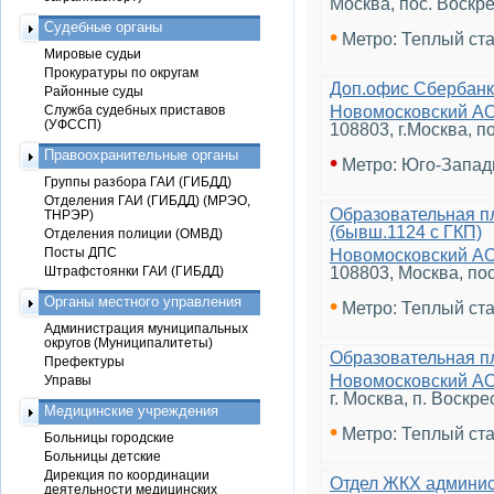
Москва, пос. Воскре
Судебные органы
•
Метро: Теплый ст
Мировые судьи
Прокуратуры по округам
Доп.офис Сбербанк
Районные суды
Служба судебных приставов
Новомосковский А
(УФССП)
108803, г.Москва, п
Правоохранительные органы
•
Метро: Юго-Запад
Группы разбора ГАИ (ГИБДД)
Отделения ГАИ (ГИБДД) (МРЭО,
Образовательная п
ТНРЭР)
(бывш.1124 с ГКП)
Отделения полиции (ОМВД)
Посты ДПС
Новомосковский А
Штрафстоянки ГАИ (ГИБДД)
108803, Москва, по
Органы местного управления
•
Метро: Теплый ст
Администрация муниципальных
округов (Муниципалитеты)
Образовательная п
Префектуры
Новомосковский А
Управы
г. Москва, п. Воскре
Медицинские учреждения
•
Метро: Теплый ст
Больницы городские
Больницы детские
Дирекция по координации
Отдел ЖКХ админи
деятельности медицинских