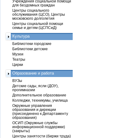
Учреждения социальной помощи
для бездомных граждан
Центры социального
обслуживания (ЦСО), Центры
московского долголетия
Центры социальной помощи
семье и детям (ЦСПСиД)
Культура
Библиотеки городские
Библиотеки детские
Музеи
Театры
Цирки
Образование и работа
ВУЗы
Детские сады, ясли (ДОУ),
прогимназии
Дополнительное образование
Колледжи, техникумы, училища
Окружные управления
образования и дирекции
(присоединено к Департаменту
образования)
ОСИП (Окружные службы
информационной поддержки)
(закрыты)
Центры занятости (биржи труда)