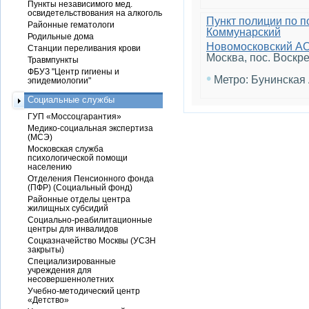
Пункты независимого мед.
освидетельствования на алкоголь
Пункт полиции по 
Районные гематологи
Коммунарский
Родильные дома
Новомосковский А
Станции переливания крови
Москва, пос. Воскре
Травмпункты
ФБУЗ "Центр гигиены и
•
Метро: Бунинская
эпидемиологии"
Социальные службы
ГУП «Моссоцгарантия»
Медико-социальная экспертиза
(МСЭ)
Московская служба
психологической помощи
населению
Отделения Пенсионного фонда
(ПФР) (Социальный фонд)
Районные отделы центра
жилищных субсидий
Социально-реабилитационные
центры для инвалидов
Соцказначейство Москвы (УСЗН
закрыты)
Специализированные
учреждения для
несовершеннолетних
Учебно-методический центр
«Детство»