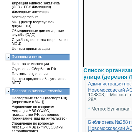
Дирекции единого заказчика
(ДЕЗы, ГБУ Жилищник)
Жилищные инспекции
Мосэнергосбыт
МФЦ (центр госуслуг Мои
документы)
Объединенные диспетчерские
службы (ОДС)
Службы одного окна (переехали в
МФЦ)
Центры приватизации
Финансы и связь
Налоговые инспекции
Отделения Сбербанка РФ
Список организ
Почтовые отделения
улица (деревня 
Центры продаж и обслуживания
МГТС
Администрация пос
Новомосковский А
Паспортно-визовые службы
108803, г. Москва, 
Паспортные столы (паспорт РФ)
28А
(переехали в МФЦ)
Управление по вопросам
•
Метро: Бунинская
миграции МВД (УФМС,
гражданство РФ, временное
проживание, вид на жительство)
Библиотека №258 п
Управление по вопросам
миграции МВД (УФМС, ОВИРы,
Новомосковский А
загранпаспорт)