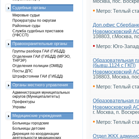
Москва, пос. Воскре
Судебные органы
•
Метро: Теплый ст
Мировые судьи
Прокуратуры по округам
Доп.офис Сбербанк
Районные суды
Служба судебных приставов
Новомосковский А
(УФССП)
108803, г.Москва, п
Правоохранительные органы
•
Метро: Юго-Запад
Группы разбора ГАИ (ГИБДД)
Отделения ГАИ (ГИБДД) (МРЭО,
Образовательная п
ТНРЭР)
(бывш.1124 с ГКП)
Отделения полиции (ОМВД)
Посты ДПС
Новомосковский А
Штрафстоянки ГАИ (ГИБДД)
108803, Москва, по
Органы местного управления
•
Метро: Теплый ст
Администрация муниципальных
округов (Муниципалитеты)
Образовательная п
Префектуры
Новомосковский А
Управы
г. Москва, п. Воскре
Медицинские учреждения
•
Метро: Теплый ст
Больницы городские
Больницы детские
Дирекция по координации
Отдел ЖКХ админи
деятельности медицинских