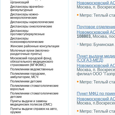
организаций
Новомосковский А
Диспансеры врачебно-
Москва, п. Воскрес
физкультурные
•
Диспансеры кожно-
Метро: Теплый ст
венерологические
Диспансеры наркологические
Диспансеры онкологические
Почтовое отделени
Диспансеры
Новомосковский А
противотуберкулезные
108803
,
Москва, по
Диспансеры
психоневрологические
•
Метро: Бунинская
Женские районные консультации
Молочные кухни (молочно-
раздаточные пункты)
Пункт выдачи меди
Московский городской фонд
(СОГАЗ-МЕД)
обязательного медицинского
страхования (МГФОМС)
Новомосковский А
Поликлиники ведомственные
Москва, п. Воскрес
филиал ООО "Газпр
Поликлиники городские,
амбулатории, МСЧ
•
Поликлиники детские
Метро: Теплый ст
Поликлиники стоматологические
взрослые
Пункт МФЦ по прие
Поликлиники стоматологические
детские
Новомосковский А
Пункты выдачи и замены
Москва, п.Воскресе
медицинских полисов (ОМС)
Пункты выдачи справок на авто,
•
Метро: Теплый ст
оружие