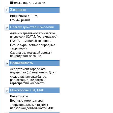
Школы, лицеи, гимназии
Животные
Ветклиники, СББЖ
Птичьи рынки
Благоустройство и экология
Административно-технические
инспекции (ОАТИ, Гостехнадзор)
ГБУ "Автомобильные дороги"
Особо охраняемые природные
территории
Охрана окружающей среды и
природопользование
Недвижимость
Департамент городского
имущества (объединено с ДЗР)
Федеральная служба гос.
регистрации, кадастра и
картографии Росреестр
Минобороны РФ, МЧС
Военкоматы
Военные комендатуры
Территориальные отделы
надзорной деятельности МЧС