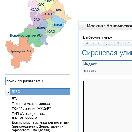
:
Москва
:
Новомоско
Выберите улицу:
А
Б
В
Г
Д
Е
Ж
З
И
Сиреневая ули
Индекс
108803
ЖКХ
БТИ
Газпром межрегионгаз
ГКУ "Дирекция ЖКХиБ"
ГУП «Мосводосток»,
диспетчерские
Департамент жилищной политики
(присоединен к Департаменту
городского имущества)