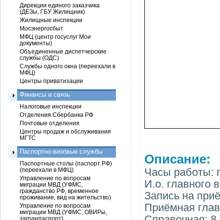
Дирекции единого заказчика
(ДЕЗы, ГБУ Жилищник)
Жилищные инспекции
Мосэнергосбыт
МФЦ (центр госуслуг Мои
документы)
Объединенные диспетчерские
службы (ОДС)
Службы одного окна (переехали в
МФЦ)
Центры приватизации
Финансы и связь
Налоговые инспекции
Отделения Сбербанка РФ
Почтовые отделения
Центры продаж и обслуживания
МГТС
Паспортно-визовые службы
Описание:
Паспортные столы (паспорт РФ)
Часы работы: п
(переехали в МФЦ)
Управление по вопросам
И.о. главного
миграции МВД (УФМС,
гражданство РФ, временное
Запись на приё
проживание, вид на жительство)
Приёмная главн
Управление по вопросам
миграции МВД (УФМС, ОВИРы,
Справочная: 8 
загранпаспорт)