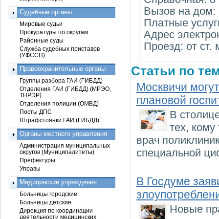
Вызов на дом: 
Судебные органы
Платные услуги
Мировые судьи
Адрес электро
Прокуратуры по округам
Районные суды
Проезд: от ст.
Служба судебных приставов
(УФССП)
Статьи по тем
Правоохранительные органы
Группы разбора ГАИ (ГИБДД)
Москвичи могут
Отделения ГАИ (ГИБДД) (МРЭО,
ТНРЭР)
плановой госп
Отделения полиции (ОМВД)
Посты ДПС
В столице
Штрафстоянки ГАИ (ГИБДД)
тех, кому
Органы местного управления
врач поликлиник
Администрация муниципальных
специальной циф
округов (Муниципалитеты)
Префектуры
Управы
В Госдуме заяв
Медицинские учреждения
злоупотреблен
Больницы городские
Больницы детские
Новые пр
Дирекция по координации
деятельности медицинских