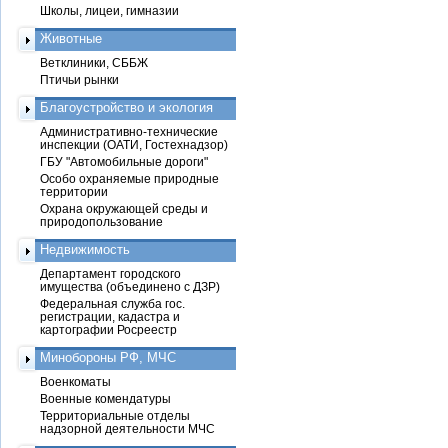
Школы, лицеи, гимназии
Животные
Ветклиники, СББЖ
Птичьи рынки
Благоустройство и экология
Административно-технические
инспекции (ОАТИ, Гостехнадзор)
ГБУ "Автомобильные дороги"
Особо охраняемые природные
территории
Охрана окружающей среды и
природопользование
Недвижимость
Департамент городского
имущества (объединено с ДЗР)
Федеральная служба гос.
регистрации, кадастра и
картографии Росреестр
Минобороны РФ, МЧС
Военкоматы
Военные комендатуры
Территориальные отделы
надзорной деятельности МЧС