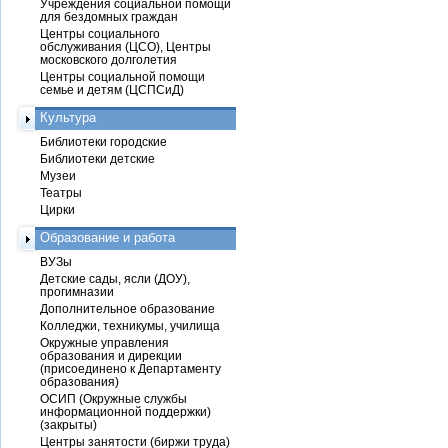
Учреждения социальной помощи
для бездомных граждан
Центры социального
обслуживания (ЦСО), Центры
московского долголетия
Центры социальной помощи
семье и детям (ЦСПСиД)
Культура
Библиотеки городские
Библиотеки детские
Музеи
Театры
Цирки
Образование и работа
ВУЗы
Детские сады, ясли (ДОУ),
прогимназии
Дополнительное образование
Колледжи, техникумы, училища
Окружные управления
образования и дирекции
(присоединено к Департаменту
образования)
ОСИП (Окружные службы
информационной поддержки)
(закрыты)
Центры занятости (биржи труда)