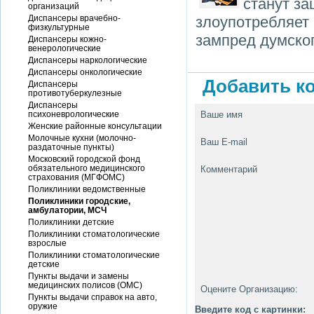
станут за
организаций
Диспансеры врачебно-
злоупотребляет
физкультурные
зампред думског
Диспансеры кожно-
венерологические
Диспансеры наркологические
Диспансеры онкологические
Добавить ко
Диспансеры
противотуберкулезные
Диспансеры
психоневрологические
Ваше имя
Женские районные консультации
Молочные кухни (молочно-
Ваш E-mail
раздаточные пункты)
Московский городской фонд
обязательного медицинского
Комментарий
страхования (МГФОМС)
Поликлиники ведомственные
Поликлиники городские,
амбулатории, МСЧ
Поликлиники детские
Поликлиники стоматологические
взрослые
Поликлиники стоматологические
детские
Пункты выдачи и замены
медицинских полисов (ОМС)
Оцените Организацию:
Пункты выдачи справок на авто,
оружие
Введите код с картинки: