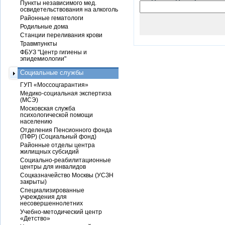
Пункты независимого мед.
освидетельствования на алкоголь
Районные гематологи
Родильные дома
Станции переливания крови
Травмпункты
ФБУЗ "Центр гигиены и
эпидемиологии"
Социальные службы
ГУП «Моссоцгарантия»
Медико-социальная экспертиза
(МСЭ)
Московская служба
психологической помощи
населению
Отделения Пенсионного фонда
(ПФР) (Социальный фонд)
Районные отделы центра
жилищных субсидий
Социально-реабилитационные
центры для инвалидов
Соцказначейство Москвы (УСЗН
закрыты)
Специализированные
учреждения для
несовершеннолетних
Учебно-методический центр
«Детство»