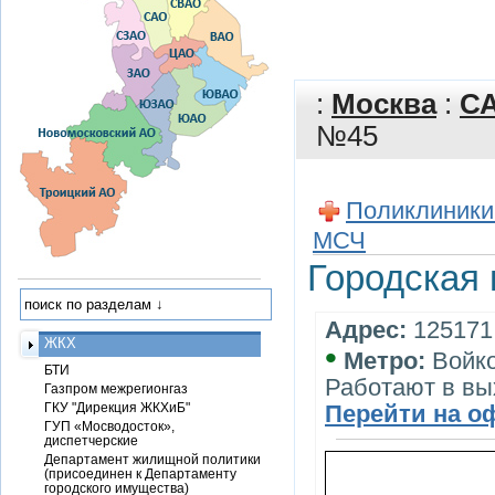
:
Москва
:
С
№45
Поликлиники
МСЧ
Городская
Адрес:
125171,
ЖКХ
•
Метро:
Войк
БТИ
Работают в в
Газпром межрегионгаз
ГКУ "Дирекция ЖКХиБ"
Перейти на о
ГУП «Мосводосток»,
диспетчерские
Департамент жилищной политики
(присоединен к Департаменту
городского имущества)