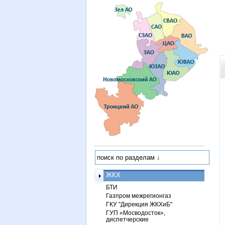
ЖКХ
БТИ
Газпром межрегионгаз
ГКУ "Дирекция ЖКХиБ"
ГУП «Мосводосток»,
диспетчерские