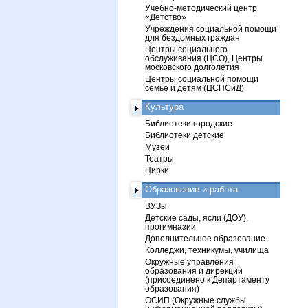
Учебно-методический центр
«Детство»
Учреждения социальной помощи
для бездомных граждан
Центры социального
обслуживания (ЦСО), Центры
московского долголетия
Центры социальной помощи
семье и детям (ЦСПСиД)
Культура
Библиотеки городские
Библиотеки детские
Музеи
Театры
Цирки
Образование и работа
ВУЗы
Детские сады, ясли (ДОУ),
прогимназии
Дополнительное образование
Колледжи, техникумы, училища
Окружные управления
образования и дирекции
(присоединено к Департаменту
образования)
ОСИП (Окружные службы