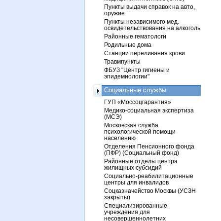
Пункты выдачи справок на авто,
оружие
Пункты независимого мед.
освидетельствования на алкоголь
Районные гематологи
Родильные дома
Станции переливания крови
Травмпункты
ФБУЗ "Центр гигиены и
эпидемиологии"
Социальные службы
ГУП «Моссоцгарантия»
Медико-социальная экспертиза
(МСЭ)
Московская служба
психологической помощи
населению
Отделения Пенсионного фонда
(ПФР) (Социальный фонд)
Районные отделы центра
жилищных субсидий
Социально-реабилитационные
центры для инвалидов
Соцказначейство Москвы (УСЗН
закрыты)
Специализированные
учреждения для
несовершеннолетних