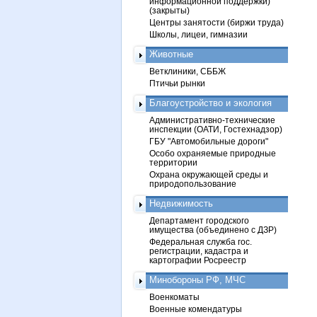
информационной поддержки)
(закрыты)
Центры занятости (биржи труда)
Школы, лицеи, гимназии
Животные
Ветклиники, СББЖ
Птичьи рынки
Благоустройство и экология
Административно-технические
инспекции (ОАТИ, Гостехнадзор)
ГБУ "Автомобильные дороги"
Особо охраняемые природные
территории
Охрана окружающей среды и
природопользование
Недвижимость
Департамент городского
имущества (объединено с ДЗР)
Федеральная служба гос.
регистрации, кадастра и
картографии Росреестр
Минобороны РФ, МЧС
Военкоматы
Военные комендатуры