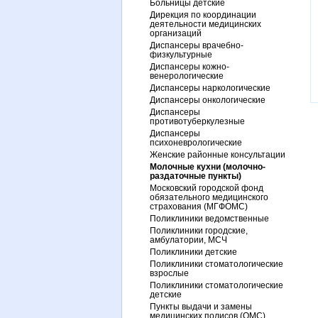
Больницы детские
Дирекция по координации
деятельности медицинских
организаций
Диспансеры врачебно-
физкультурные
Диспансеры кожно-
венерологические
Диспансеры наркологические
Диспансеры онкологические
Диспансеры
противотуберкулезные
Диспансеры
психоневрологические
Женские районные консультации
Молочные кухни (молочно-
раздаточные пункты)
Московский городской фонд
обязательного медицинского
страхования (МГФОМС)
Поликлиники ведомственные
Поликлиники городские,
амбулатории, МСЧ
Поликлиники детские
Поликлиники стоматологические
взрослые
Поликлиники стоматологические
детские
Пункты выдачи и замены
медицинских полисов (ОМС)