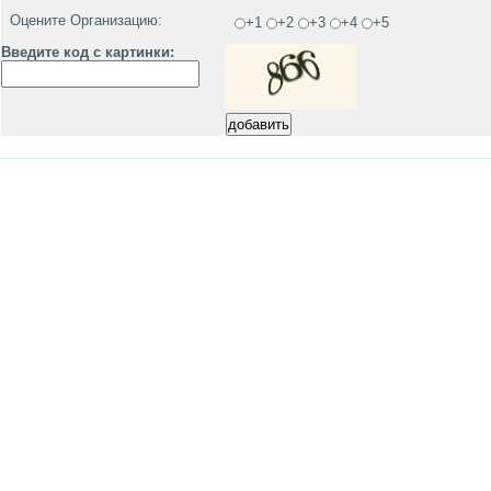
Оцените Организацию:
+1
+2
+3
+4
+5
Введите код с картинки: