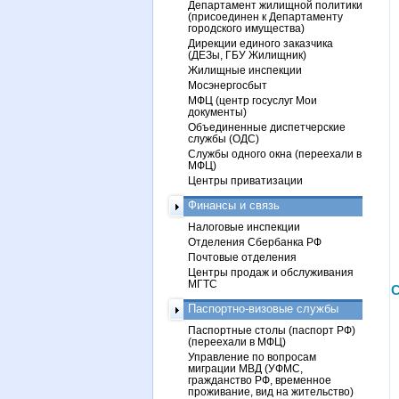
Департамент жилищной политики
(присоединен к Департаменту
городского имущества)
Дирекции единого заказчика
(ДЕЗы, ГБУ Жилищник)
Жилищные инспекции
Мосэнергосбыт
МФЦ (центр госуслуг Мои
документы)
Объединенные диспетчерские
службы (ОДС)
Службы одного окна (переехали в
МФЦ)
Центры приватизации
Финансы и связь
Налоговые инспекции
Отделения Сбербанка РФ
Почтовые отделения
Центры продаж и обслуживания
МГТС
С
Паспортно-визовые службы
Паспортные столы (паспорт РФ)
(переехали в МФЦ)
Управление по вопросам
миграции МВД (УФМС,
гражданство РФ, временное
проживание, вид на жительство)