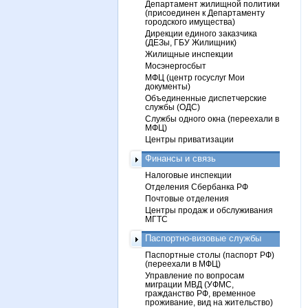
Департамент жилищной политики
(присоединен к Департаменту
городского имущества)
Дирекции единого заказчика
(ДЕЗы, ГБУ Жилищник)
Жилищные инспекции
Мосэнергосбыт
МФЦ (центр госуслуг Мои
документы)
Объединенные диспетчерские
службы (ОДС)
Службы одного окна (переехали в
МФЦ)
Центры приватизации
Финансы и связь
Налоговые инспекции
Отделения Сбербанка РФ
Почтовые отделения
Центры продаж и обслуживания
МГТС
Паспортно-визовые службы
Паспортные столы (паспорт РФ)
(переехали в МФЦ)
Управление по вопросам
миграции МВД (УФМС,
гражданство РФ, временное
проживание, вид на жительство)