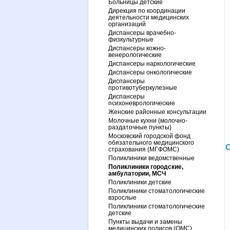
Больницы детские
Дирекция по координации
деятельности медицинских
организаций
Диспансеры врачебно-
физкультурные
Диспансеры кожно-
венерологические
Диспансеры наркологические
Диспансеры онкологические
Диспансеры
противотуберкулезные
Диспансеры
психоневрологические
Женские районные консультации
Молочные кухни (молочно-
раздаточные пункты)
Московский городской фонд
обязательного медицинского
С
страхования (МГФОМС)
Поликлиники ведомственные
Поликлиники городские,
амбулатории, МСЧ
Поликлиники детские
Поликлиники стоматологические
взрослые
Поликлиники стоматологические
детские
Пункты выдачи и замены
медицинских полисов (ОМС)