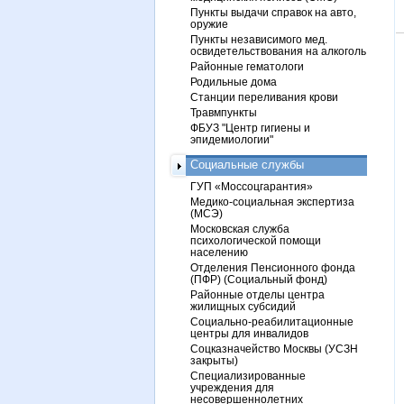
Пункты выдачи справок на авто,
оружие
Пункты независимого мед.
освидетельствования на алкоголь
Районные гематологи
Родильные дома
Станции переливания крови
Травмпункты
ФБУЗ "Центр гигиены и
эпидемиологии"
Социальные службы
ГУП «Моссоцгарантия»
Медико-социальная экспертиза
(МСЭ)
Московская служба
психологической помощи
населению
Отделения Пенсионного фонда
(ПФР) (Социальный фонд)
Районные отделы центра
жилищных субсидий
Социально-реабилитационные
центры для инвалидов
Соцказначейство Москвы (УСЗН
закрыты)
Специализированные
учреждения для
несовершеннолетних