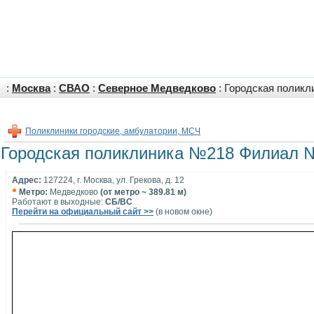
:
Москва
:
СВАО
:
Северное Медведково
: Городская поликл
Поликлиники городские, амбулатории, МСЧ
Городская поликлиника №218 Филиал №
Адрес:
127224, г. Москва, ул. Грекова, д. 12
•
Метро:
Медведково
(от метро ~ 389.81 м)
Работают в выходные:
СБ/ВС
Перейти на официальный сайт >>
(в новом окне)