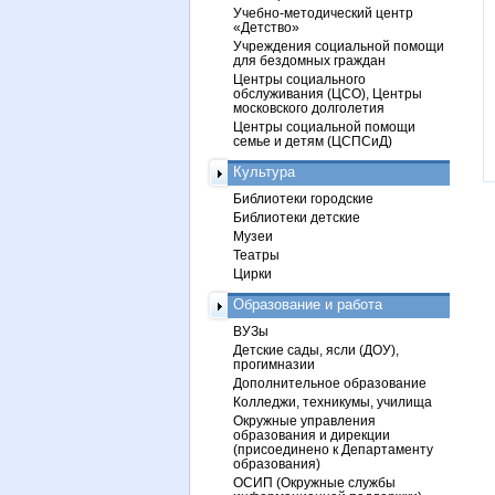
Учебно-методический центр
«Детство»
Учреждения социальной помощи
для бездомных граждан
Центры социального
обслуживания (ЦСО), Центры
московского долголетия
Центры социальной помощи
семье и детям (ЦСПСиД)
Культура
Библиотеки городские
Библиотеки детские
Музеи
Театры
Цирки
Образование и работа
ВУЗы
Детские сады, ясли (ДОУ),
прогимназии
Дополнительное образование
Колледжи, техникумы, училища
Окружные управления
образования и дирекции
(присоединено к Департаменту
образования)
ОСИП (Окружные службы