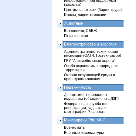
информационной поддержки)
(закрыты)
Центры занятости (биржи труда)
Школы, лицеи, гимназии
Животные
Ветклиники, СББЖ
Птичьи рынки
Благоустройство и экология
Административно-технические
инспекции (ОАТИ, Гостехнадзор)
ГБУ "Автомобильные дороги"
Особо охраняемые природные
территории
Охрана окружающей среды и
природопользование
Недвижимость
Департамент городского
имущества (объединено с ДЗР)
Федеральная служба гос.
регистрации, кадастра и
картографии Росреестр
Минобороны РФ, МЧС
Военкоматы
Военные комендатуры