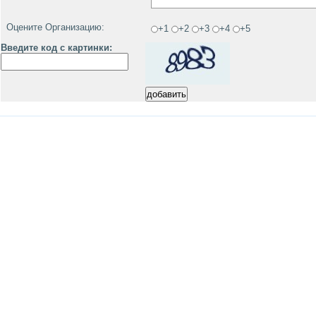
Оцените Организацию:
+1
+2
+3
+4
+5
Введите код с картинки: