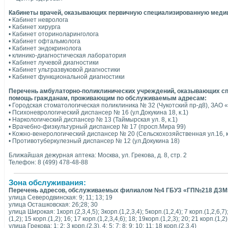
Кабинеты врачей, оказывающих первичную специализированную меди
• Кабинет невролога
• Кабинет хирурга
• Кабинет оториноларинголога
• Кабинет офтальмолога
• Кабинет эндокринолога
• клинико-диагностическая лаборатория
• Кабинет лучевой диагностики
• Кабинет ультразвуковой диагностики
• Кабинет функциональной диагностики
Перечень амбулаторно-поликлинических учреждений, оказывающих с
помощь гражданам, проживающим по обслуживаемым адресам:
• Городская стоматологическая поликлиника № 32 (Чукотский пр-д8), ЗАО «
• Психоневрологический диспансер № 16 (ул.Докукина 18, к.1)
• Наркологический диспансер № 13 (Таймырская ул. 8, к.1)
• Врачебно-физкультурный диспансер № 17 (просп.Мира 99)
• Кожно-венерологический диспансер № 20 (Сельскохозяйственная ул.16, к
• Противотуберкулезный диспансер № 12 (ул.Докукина 18)
Ближайшая дежурная аптека: Москва, ул. Грекова, д. 8, стр. 2
Телефон: 8 (499) 478-48-88
Зона обслуживания:
Перечень адресов, обслуживаемых филиалом №4 ГБУЗ «ГП№218 ДЗМ
улица Северодвинская: 9; 11; 13; 19
улица Осташковская: 26;28; 30
улица Широкая: 1корп.(2,3,4,5); 3корп.(1,2,3,4); 5корп.(1,2,4); 7 корп.(1,2,6,7);
(1,2); 15 корп.(1,2); 16; 17 корп.(1,2,3,4,6); 18; 19корп.(1,2,3); 20; 21 корп.(1,2
улица Грекова: 1; 2; 3 корп.(2,3), 4; 5; 7; 8; 9; 10; 11; 18 корп.(2,3,4)