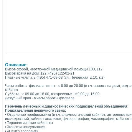
Описание:
Вызов скорой, неотложной медицинской помощи 103, 112
Вызов врача на дом: 122, (495) 122-02-21
Платные услуги: 8 (495) 471-68-68 (ул. Печорская, д.10, к.2)
Часы работы: филиала: пн-пт - с 8.00 до 20.00 (в т.ч. вызовы на дом), ряд
кабинет
Суббота - с 09.00 до 18.00, воскресенье - с 9.00 до 16.00
Дежурный врач - в часы работы филиала
Перечень лечебных и диагностических подразделений объединения:
Подразделения первичного звена:
• Отделение профилактики (в т.ч. анамнестический кабинет, антропометр
исследований, кабинет анализов, флюорография, маммография, кабинет 
• Терапевтические кабинеты
• Женская консультация
• «Центр здоровья»