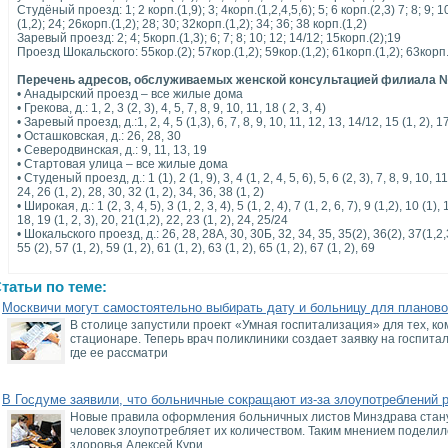
Студёный проезд: 1; 2 корп.(1,9); 3; 4корп.(1,2,4,5,6); 5; 6 корп.(2,3) 7; 8; 9; 10
(1,2); 24; 26корп.(1,2); 28; 30; 32корп.(1,2); 34; 36; 38 корп.(1,2)
Заревый проезд: 2; 4; 5корп.(1,3); 6; 7; 8; 10; 12; 14/12; 15корп.(2);19
Проезд Шокальского: 55кор.(2); 57кор.(1,2); 59кор.(1,2); 61корп.(1,2); 63корп.(
Перечень адресов, обслуживаемых женской консультацией филиала
• Анадырский проезд – все жилые дома
• Грекова, д.: 1, 2, 3 (2, 3), 4, 5, 7, 8, 9, 10, 11, 18 ( 2, 3, 4)
• Заревый проезд, д.:1, 2, 4, 5 (1,3), 6, 7, 8, 9, 10, 11, 12, 13, 14/12, 15 (1, 2), 1
• Осташковская, д.: 26, 28, 30
• Северодвинская, д.: 9, 11, 13, 19
• Стартовая улица – все жилые дома
• Студеный проезд, д.: 1 (1), 2 (1, 9), 3, 4 (1, 2, 4, 5, 6), 5, 6 (2, 3), 7, 8, 9, 10, 1
24, 26 (1, 2), 28, 30, 32 (1, 2), 34, 36, 38 (1, 2)
• Широкая, д.: 1 (2, 3, 4, 5), 3 (1, 2, 3, 4), 5 (1, 2, 4), 7 (1, 2, 6, 7), 9 (1,2), 10 (1), 
18, 19 (1, 2, 3), 20, 21(1,2), 22, 23 (1, 2), 24, 25/24
• Шокальского проезд, д.: 26, 28, 28А, 30, 30Б, 32, 34, 35, 35(2), 36(2), 37(1,2,3)
55 (2), 57 (1, 2), 59 (1, 2), 61 (1, 2), 63 (1, 2), 65 (1, 2), 67 (1, 2), 69
татьи по теме:
Москвичи могут самостоятельно выбирать дату и больницу для планово
В столице запустили проект «Умная госпитализация» для тех, ко
стационаре. Теперь врач поликлиники создает заявку на госпит
где ее рассматри
В Госдуме заявили, что больничные сокращают из-за злоупотреблений 
Новые правила оформления больничных листов Минздрава станут
человек злоупотребляет их количеством. Таким мнением поделил
здоровья Алексей Кури