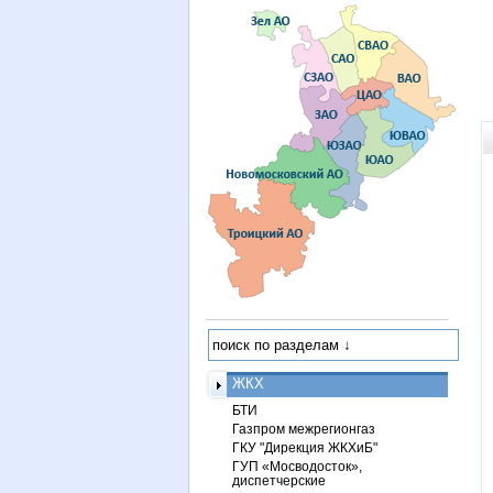
ЖКХ
БТИ
Газпром межрегионгаз
ГКУ "Дирекция ЖКХиБ"
ГУП «Мосводосток»,
диспетчерские