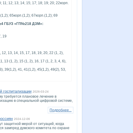
; 11; 12; 13; 14; 15; 17; 18; 19; 20; 22корп.
1,2); 65корп.(1,2); 67корп.(1,2); 69
 №4 ГБУЗ «ГП№218 ДЗМ»:
7, 19
1, 12, 13, 14, 15, 17, 18, 19, 20, 22 (1, 2),
11, 13 (1, 2), 15 (1, 2), 16, 17 (1, 2, 3, 4, 6),
, 39(1,2), 41, 41(1,2), 45(1,2), 49(2), 53,
й госпитализации
2026-03-24
му требуется плановое лечение в
ализацию в специальной цифровой системе,
Подробнее...
россиян
2024-12-06
 защитной мерой от ситуаций, когда
ся зампред думского комитета по охране