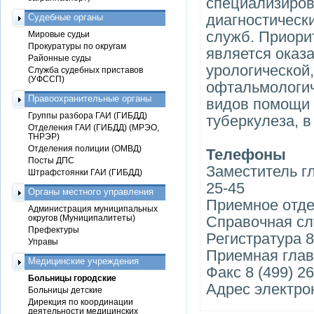
специализиров
диагностическ
Судебные органы
служб. Приори
Мировые судьи
Прокуратуры по округам
является оказа
Районные суды
урологической,
Служба судебных приставов
(УФССП)
офтальмологич
Правоохранительные органы
видов помощи
Группы разбора ГАИ (ГИБДД)
туберкулеза, 
Отделения ГАИ (ГИБДД) (МРЭО,
ТНРЭР)
Отделения полиции (ОМВД)
Телефоны
Посты ДПС
Заместитель гл
Штрафстоянки ГАИ (ГИБДД)
25-45
Органы местного управления
Приемное отдел
Администрация муниципальных
округов (Муниципалитеты)
Справочная слу
Префектуры
Регистратура 8
Управы
Приемная главн
Медицинские учреждения
Факс 8 (499) 2
Больницы городские
Адрес электрон
Больницы детские
Дирекция по координации
деятельности медицинских