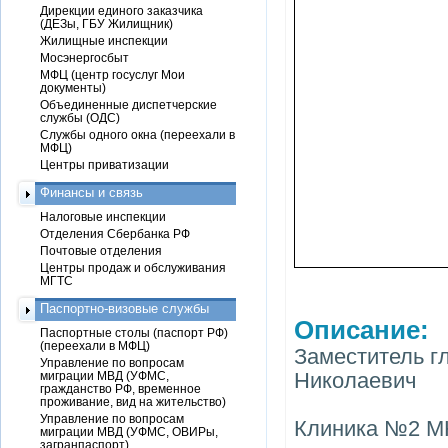
Дирекции единого заказчика
(ДЕЗы, ГБУ Жилищник)
Жилищные инспекции
Мосэнергосбыт
МФЦ (центр госуслуг Мои
документы)
Объединенные диспетчерские
службы (ОДС)
Службы одного окна (переехали в
МФЦ)
Центры приватизации
Финансы и связь
Налоговые инспекции
Отделения Сбербанка РФ
Почтовые отделения
Центры продаж и обслуживания
МГТС
Паспортно-визовые службы
Описание:
Паспортные столы (паспорт РФ)
(переехали в МФЦ)
Заместитель г
Управление по вопросам
Николаевич
миграции МВД (УФМС,
гражданство РФ, временное
проживание, вид на жительство)
Управление по вопросам
Клиника №2 МН
миграции МВД (УФМС, ОВИРы,
загранпаспорт)