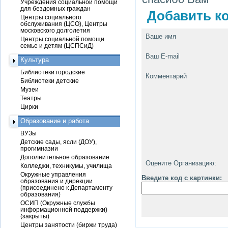
Учреждения социальной помощи
для бездомных граждан
Добавить ко
Центры социального
обслуживания (ЦСО), Центры
московского долголетия
Ваше имя
Центры социальной помощи
семье и детям (ЦСПСиД)
Ваш E-mail
Культура
Библиотеки городские
Комментарий
Библиотеки детские
Музеи
Театры
Цирки
Образование и работа
ВУЗы
Детские сады, ясли (ДОУ),
прогимназии
Дополнительное образование
Оцените Организацию:
Колледжи, техникумы, училища
Окружные управления
Введите код с картинки:
образования и дирекции
(присоединено к Департаменту
образования)
ОСИП (Окружные службы
информационной поддержки)
(закрыты)
Центры занятости (биржи труда)