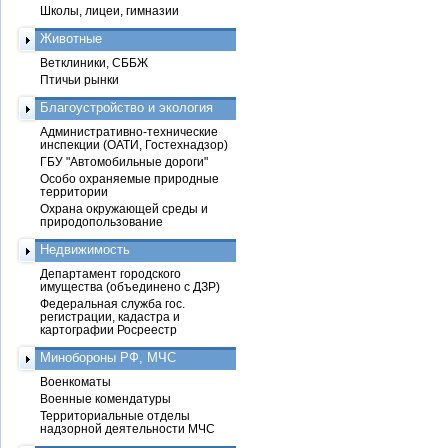
Школы, лицеи, гимназии
Животные
Ветклиники, СББЖ
Птичьи рынки
Благоустройство и экология
Административно-технические
инспекции (ОАТИ, Гостехнадзор)
ГБУ "Автомобильные дороги"
Особо охраняемые природные
территории
Охрана окружающей среды и
природопользование
Недвижимость
Департамент городского
имущества (объединено с ДЗР)
Федеральная служба гос.
регистрации, кадастра и
картографии Росреестр
Минобороны РФ, МЧС
Военкоматы
Военные комендатуры
Территориальные отделы
надзорной деятельности МЧС