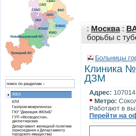
:
Москва
:
В
борьбы с ту
Больницы го
Клиника №
ДЗМ
Адрес:
107014,
ЖКХ
•
Метро:
Соко
БТИ
Работают в в
Газпром межрегионгаз
ГКУ "Дирекция ЖКХиБ"
Перейти на о
ГУП «Мосводосток»,
диспетчерские
Департамент жилищной политики
(присоединен к Департаменту
городского имущества)