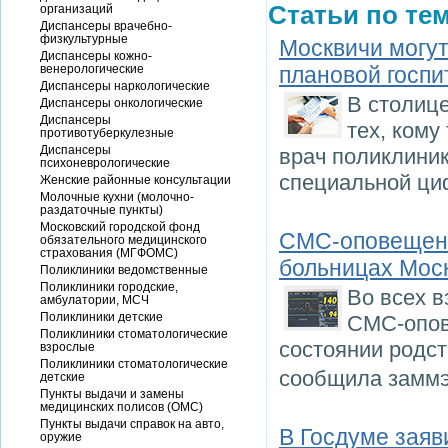
Статьи по тем
организаций
Диспансеры врачебно-
физкультурные
Москвичи могут
Диспансеры кожно-
венерологические
плановой госп
Диспансеры наркологические
В столице
Диспансеры онкологические
Диспансеры
тех, кому
противотуберкулезные
Диспансеры
врач поликлиник
психоневрологические
специальной циф
Женские районные консультации
Молочные кухни (молочно-
раздаточные пункты)
Московский городской фонд
СМС-оповещени
обязательного медицинского
страхования (МГФОМС)
больницах Мос
Поликлиники ведомственные
Поликлиники городские,
Во всех 
амбулатории, МСЧ
Поликлиники детские
СМС-опов
Поликлиники стоматологические
состоянии родст
взрослые
Поликлиники стоматологические
сообщила заммэ
детские
Пункты выдачи и замены
медицинских полисов (ОМС)
Пункты выдачи справок на авто,
В Госдуме заяв
оружие