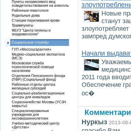
Пункты независимого мед.
злоупотреблен
освидетельствования на алкоголь
Районные гематологи
Новые пр
Родильные дома
станут за
Станции переливания крови
Травмпункты
злоупотребляет
ФБУЗ "Центр гигиены и
эпидемиологии"
зампред думског
Социальные службы
ГУП «Моссоцгарантия»
Начали выдава
Медико-социальная экспертиза
(МСЭ)
Уважаемы
Московская служба
психологической помощи
медицинс
населению
2011 года ввод
Отделения Пенсионного фонда
(ПФР) (Социальный фонд)
Обеспечение гр
Районные отделы центра
жилищных субсидий
ос�
Социально-реабилитационные
центры для инвалидов
Соцказначейство Москвы (УСЗН
закрыты)
Комментари
Специализированные
учреждения для
несовершеннолетних
Нуркыз
2013-06-
Учебно-методический центр
«Детство»
спасибо Вам