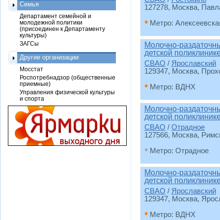
Семья
127278, Москва, Павла
Департамент семейной и
•
молодежной политики
Метро: Алексеевска
(присоединен к Департаменту
культуры)
ЗАГСы
Молочно-раздаточны
детской поликлиник
Другие организации
СВАО
/
Ярославский
Мосстат
129347, Москва, Прохо
Роспотребнадзор (общественные
•
приемные)
Метро: ВДНХ
Управления физической культуры
и спорта
Молочно-раздаточны
детской поликлиник
СВАО
/
Отрадное
127566, Москва, Римск
•
Метро: Отрадное
Молочно-раздаточны
детской поликлиник
СВАО
/
Ярославский
129347, Москва, Яросл
•
Метро: ВДНХ