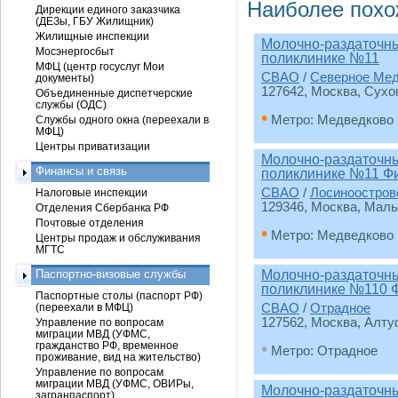
Наиболее похо
Дирекции единого заказчика
(ДЕЗы, ГБУ Жилищник)
Жилищные инспекции
Молочно-раздаточный
Мосэнергосбыт
поликлинике №11
МФЦ (центр госуслуг Мои
СВАО
/
Северное Ме
документы)
127642, Москва, Сухон
Объединенные диспетчерские
службы (ОДС)
•
Метро: Медведково
Службы одного окна (переехали в
МФЦ)
Центры приватизации
Молочно-раздаточный
Финансы и связь
поликлинике №11 Ф
СВАО
/
Лосиноостров
Налоговые инспекции
129346, Москва, Малыги
Отделения Сбербанка РФ
Почтовые отделения
•
Метро: Медведково
Центры продаж и обслуживания
МГТС
Паспортно-визовые службы
Молочно-раздаточный
поликлинике №110 
Паспортные столы (паспорт РФ)
(переехали в МФЦ)
СВАО
/
Отрадное
127562, Москва, Алту
Управление по вопросам
миграции МВД (УФМС,
•
гражданство РФ, временное
Метро: Отрадное
проживание, вид на жительство)
Управление по вопросам
миграции МВД (УФМС, ОВИРы,
Молочно-раздаточный
загранпаспорт)