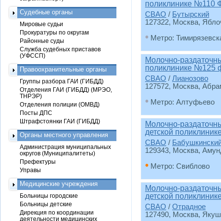
поликлинике №110 
Судебные органы
СВАО
/
Бутырский
127322, Москва, Яблоч
Мировые судьи
Прокуратуры по округам
•
Метро: Тимирязевск
Районные суды
Служба судебных приставов
(УФССП)
Молочно-раздаточный
поликлинике №125 
Правоохранительные органы
СВАО
/
Лианозово
Группы разбора ГАИ (ГИБДД)
127572, Москва, Абрам
Отделения ГАИ (ГИБДД) (МРЭО,
ТНРЭР)
•
Метро: Алтуфьево
Отделения полиции (ОМВД)
Посты ДПС
Штрафстоянки ГАИ (ГИБДД)
Молочно-раздаточны
детской поликлиник
Органы местного управления
СВАО
/
Бабушкински
Администрация муниципальных
129343, Москва, Амунд
округов (Муниципалитеты)
Префектуры
•
Метро: Свиблово
Управы
Медицинские учреждения
Молочно-раздаточны
детской поликлиник
Больницы городские
Больницы детские
СВАО
/
Отрадное
Дирекция по координации
127490, Москва, Якушк
деятельности медицинских