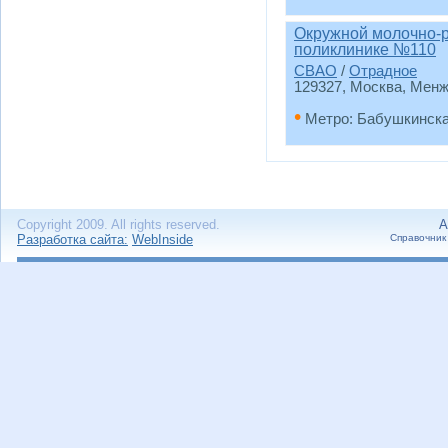
Окружной молочно-р
поликлинике №110
СВАО
/
Отрадное
129327, Москва, Менжин
•
Метро: Бабушкинск
Copyright 2009. All rights reserved.
А
Разработка сайта:
WebInside
Справочник 