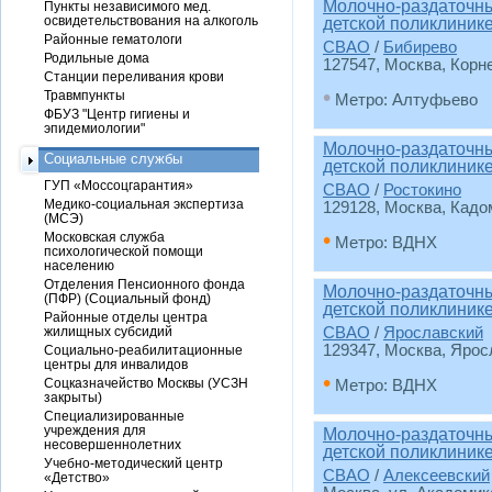
Молочно-раздаточны
Пункты независимого мед.
освидетельствования на алкоголь
детской поликлиник
Районные гематологи
СВАО
/
Бибирево
Родильные дома
127547, Москва, Корне
Станции переливания крови
•
Травмпункты
Метро: Алтуфьево
ФБУЗ "Центр гигиены и
эпидемиологии"
Молочно-раздаточны
Социальные службы
детской поликлиник
ГУП «Моссоцгарантия»
СВАО
/
Ростокино
Медико-социальная экспертиза
129128, Москва, Кадом
(МСЭ)
•
Московская служба
Метро: ВДНХ
психологической помощи
населению
Отделения Пенсионного фонда
Молочно-раздаточны
(ПФР) (Социальный фонд)
детской поликлиник
Районные отделы центра
жилищных субсидий
СВАО
/
Ярославский
129347, Москва, Ярос
Социально-реабилитационные
центры для инвалидов
•
Соцказначейство Москвы (УСЗН
Метро: ВДНХ
закрыты)
Специализированные
учреждения для
Молочно-раздаточны
несовершеннолетних
детской поликлиник
Учебно-методический центр
СВАО
/
Алексеевский
«Детство»