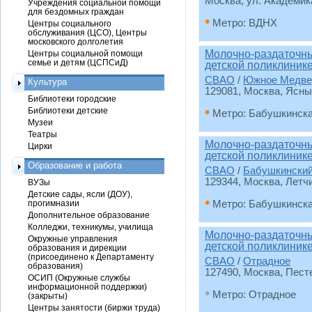
Москва, ул. Академика
Учреждения социальной помощи
для бездомных граждан
•
Метро: ВДНХ
Центры социального
обслуживания (ЦСО), Центры
московского долголетия
Молочно-раздаточны
Центры социальной помощи
семье и детям (ЦСПСиД)
детской поликлиник
СВАО
/
Южное Медве
Культура
129081, Москва, Ясный
Библиотеки городские
•
Библиотеки детские
Метро: Бабушкинск
Музеи
Театры
Молочно-раздаточны
Цирки
детской поликлиник
Образование и работа
СВАО
/
Бабушкински
129344, Москва, Летчи
ВУЗы
Детские сады, ясли (ДОУ),
•
прогимназии
Метро: Бабушкинск
Дополнительное образование
Колледжи, техникумы, училища
Молочно-раздаточны
Окружные управления
детской поликлиник
образования и дирекции
(присоединено к Департаменту
СВАО
/
Отрадное
образования)
127490, Москва, Песте
ОСИП (Окружные службы
информационной поддержки)
•
Метро: Отрадное
(закрыты)
Центры занятости (биржи труда)