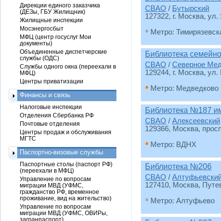
Дирекции единого заказчика
СВАО
/
Бутырский
(ДЕЗы, ГБУ Жилищник)
127322, г. Москва, ул.
Жилищные инспекции
Мосэнергосбыт
•
Метро: Тимирязевск
МФЦ (центр госуслуг Мои
документы)
Объединенные диспетчерские
Библиотека семейно
службы (ОДС)
СВАО
/
Северное Ме
Службы одного окна (переехали в
129244, г. Москва, ул.
МФЦ)
Центры приватизации
•
Метро: Медведково
Финансы и связь
Налоговые инспекции
Библиотека №187 и
Отделения Сбербанка РФ
СВАО
/
Алексеевский
Почтовые отделения
129366, Москва, прос
Центры продаж и обслуживания
МГТС
•
Метро: ВДНХ
Паспортно-визовые службы
Паспортные столы (паспорт РФ)
Библиотека №206
(переехали в МФЦ)
СВАО
/
Алтуфьевски
Управление по вопросам
127410, Москва, Путе
миграции МВД (УФМС,
гражданство РФ, временное
•
проживание, вид на жительство)
Метро: Алтуфьево
Управление по вопросам
миграции МВД (УФМС, ОВИРы,
загранпаспорт)