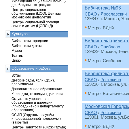
Учреждения социальной помощи
для бездомных граждан
Библиотека №93
Центры социального
обслуживания (ЦСО), Центры
СВАО
/
Ярославский
московского долголетия
129347, г. Москва, Яр
Центры социальной помощи
семье и детям (ЦСПСиД)
•
Метро: ВДНХ
Культура
Библиотека-филиал
Библиотеки городские
Библиотеки детские
СВАО
/
Свиблово
Музеи
129329, Москва, Тенист
Театры
•
Цирки
Метро: Свиблово
Образование и работа
Библиотека-филиал
ВУЗы
СВАО
/
Ростокино
Детские сады, ясли (ДОУ),
прогимназии
129226, г. Москва, ул.
Дополнительное образование
•
Метро: Ботанически
Колледжи, техникумы, училища
Окружные управления
образования и дирекции
Московская Городск
(присоединено к Департаменту
образования)
СВАО
/
Ростокино
ОСИП (Окружные службы
129301, Москва, ул.Бо
информационной поддержки)
(закрыты)
•
Метро: ВДНХ
Центры занятости (биржи труда)