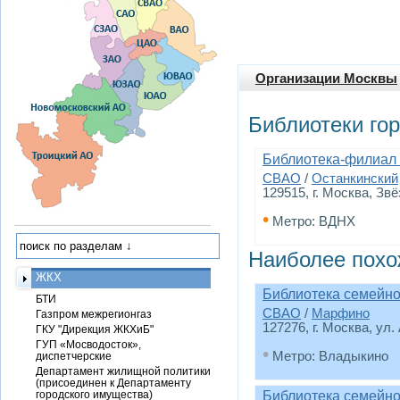
Организации Москвы
Библиотеки го
Библиотека-филиал
СВАО
/
Останкинский
129515, г. Москва, Зв
•
Метро: ВДНХ
Наиболее похо
ЖКХ
Библиотека семейно
БТИ
СВАО
/
Марфино
Газпром межрегионгаз
127276, г. Москва, ул
ГКУ "Дирекция ЖКХиБ"
ГУП «Мосводосток»,
•
Метро: Владыкино
диспетчерские
Департамент жилищной политики
(присоединен к Департаменту
городского имущества)
Библиотека семейно