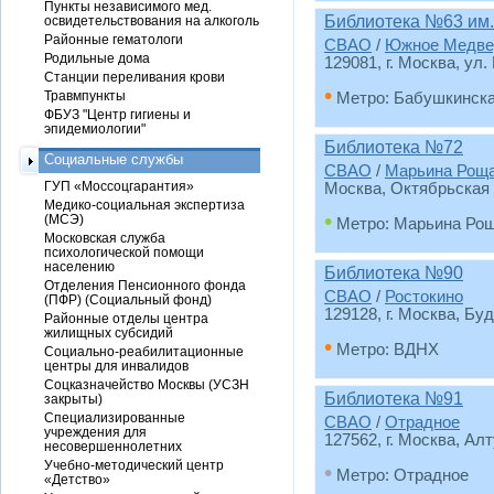
Пункты независимого мед.
Библиотека №63 им.
освидетельствования на алкоголь
Районные гематологи
СВАО
/
Южное Медве
Родильные дома
129081, г. Москва, ул.
Станции переливания крови
•
Травмпункты
Метро: Бабушкинск
ФБУЗ "Центр гигиены и
эпидемиологии"
Библиотека №72
Социальные службы
СВАО
/
Марьина Рощ
ГУП «Моссоцгарантия»
Москва, Октябрьская у
Медико-социальная экспертиза
•
(МСЭ)
Метро: Марьина Ро
Московская служба
психологической помощи
населению
Библиотека №90
Отделения Пенсионного фонда
СВАО
/
Ростокино
(ПФР) (Социальный фонд)
129128, г. Москва, Буд
Районные отделы центра
жилищных субсидий
•
Метро: ВДНХ
Социально-реабилитационные
центры для инвалидов
Соцказначейство Москвы (УСЗН
Библиотека №91
закрыты)
Специализированные
СВАО
/
Отрадное
учреждения для
127562, г. Москва, Ал
несовершеннолетних
Учебно-методический центр
•
Метро: Отрадное
«Детство»