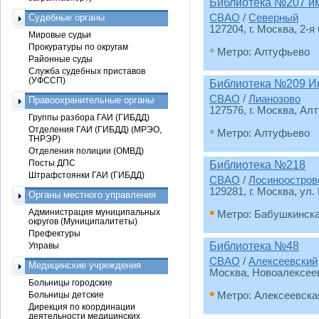
Библиотека №207 и
Судебные органы
СВАО
/
Северный
127204, г. Москва, 2-я
Мировые судьи
Прокуратуры по округам
•
Метро: Алтуфьево
Районные суды
Служба судебных приставов
(УФССП)
Библиотека №209 Ин
СВАО
/
Лианозово
Правоохранительные органы
127576, г. Москва, Ал
Группы разбора ГАИ (ГИБДД)
•
Отделения ГАИ (ГИБДД) (МРЭО,
Метро: Алтуфьево
ТНРЭР)
Отделения полиции (ОМВД)
Посты ДПС
Библиотека №218
Штрафстоянки ГАИ (ГИБДД)
СВАО
/
Лосиноостров
129281, г. Москва, ул.
Органы местного управления
•
Администрация муниципальных
Метро: Бабушкинск
округов (Муниципалитеты)
Префектуры
Библиотека №48
Управы
СВАО
/
Алексеевский
Медицинские учреждения
Москва, Новоалексеев
Больницы городские
•
Больницы детские
Метро: Алексеевска
Дирекция по координации
деятельности медицинских