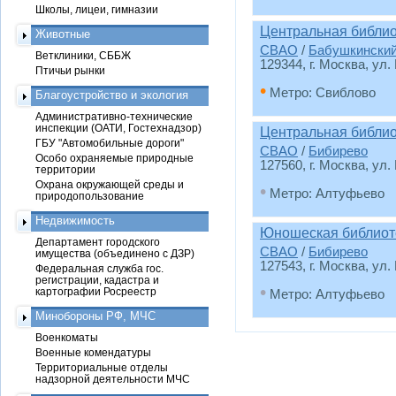
Школы, лицеи, гимназии
Центральная библи
Животные
СВАО
/
Бабушкински
Ветклиники, СББЖ
129344, г. Москва, ул.
Птичьи рынки
•
Метро: Свиблово
Благоустройство и экология
Административно-технические
инспекции (ОАТИ, Гостехнадзор)
Центральная библи
ГБУ "Автомобильные дороги"
СВАО
/
Бибирево
Особо охраняемые природные
127560, г. Москва, ул.
территории
Охрана окружающей среды и
•
Метро: Алтуфьево
природопользование
Недвижимость
Юношеская библиот
Департамент городского
СВАО
/
Бибирево
имущества (объединено с ДЗР)
127543, г. Москва, ул.
Федеральная служба гос.
регистрации, кадастра и
•
картографии Росреестр
Метро: Алтуфьево
Минобороны РФ, МЧС
Военкоматы
Военные комендатуры
Территориальные отделы
надзорной деятельности МЧС