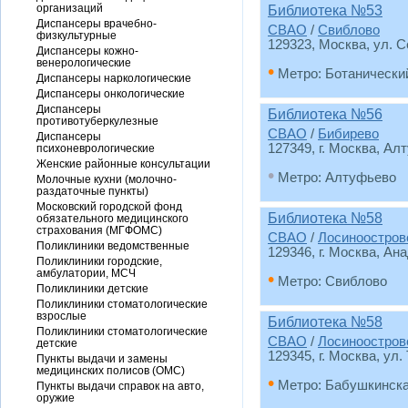
организаций
Библиотека №53
Диспансеры врачебно-
СВАО
/
Свиблово
физкультурные
129323, Москва, ул. С
Диспансеры кожно-
венерологические
•
Метро: Ботанически
Диспансеры наркологические
Диспансеры онкологические
Диспансеры
Библиотека №56
противотуберкулезные
СВАО
/
Бибирево
Диспансеры
127349, г. Москва, Ал
психоневрологические
Женские районные консультации
•
Метро: Алтуфьево
Молочные кухни (молочно-
раздаточные пункты)
Московский городской фонд
Библиотека №58
обязательного медицинского
страхования (МГФОМС)
СВАО
/
Лосиноостров
Поликлиники ведомственные
129346, г. Москва, Ана
Поликлиники городские,
амбулатории, МСЧ
•
Метро: Свиблово
Поликлиники детские
Поликлиники стоматологические
взрослые
Библиотека №58
Поликлиники стоматологические
СВАО
/
Лосиноостров
детские
129345, г. Москва, ул. 
Пункты выдачи и замены
медицинских полисов (ОМС)
•
Метро: Бабушкинск
Пункты выдачи справок на авто,
оружие