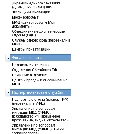
Дирекции единого заказчика
(ДЕЗы, ГБУ Жилищник)
Жилищные инспекции
Мосэнергосбыт
МФЦ (центр госуслуг Мои
документы)
Объединенные диспетчерские
службы (ОДС)
Службы одного окна (переехали в
МФЦ)
Центры приватизации
Финансы и связь
Налоговые инспекции
Отделения Сбербанка РФ
Почтовые отделения
Центры продаж и обслуживания
МГТС
Паспортно-визовые службы
Паспортные столы (паспорт РФ)
(переехали в МФЦ)
Управление по вопросам
миграции МВД (УФМС,
гражданство РФ, временное
проживание, вид на жительство)
Управление по вопросам
миграции МВД (УФМС, ОВИРы,
загранпаспорт)