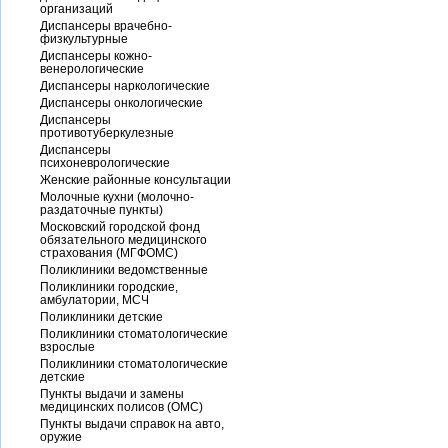
организаций
Диспансеры врачебно-
физкультурные
Диспансеры кожно-
венерологические
Диспансеры наркологические
Диспансеры онкологические
Диспансеры
противотуберкулезные
Диспансеры
психоневрологические
Женские районные консультации
Молочные кухни (молочно-
раздаточные пункты)
Московский городской фонд
обязательного медицинского
страхования (МГФОМС)
Поликлиники ведомственные
Поликлиники городские,
амбулатории, МСЧ
Поликлиники детские
Поликлиники стоматологические
взрослые
Поликлиники стоматологические
детские
Пункты выдачи и замены
медицинских полисов (ОМС)
Пункты выдачи справок на авто,
оружие