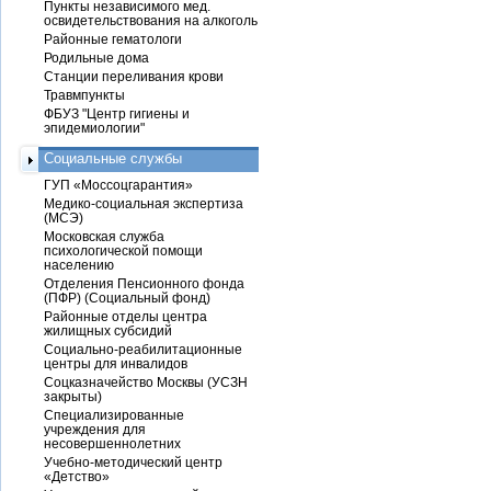
Пункты независимого мед.
освидетельствования на алкоголь
Районные гематологи
Родильные дома
Станции переливания крови
Травмпункты
ФБУЗ "Центр гигиены и
эпидемиологии"
Социальные службы
ГУП «Моссоцгарантия»
Медико-социальная экспертиза
(МСЭ)
Московская служба
психологической помощи
населению
Отделения Пенсионного фонда
(ПФР) (Социальный фонд)
Районные отделы центра
жилищных субсидий
Социально-реабилитационные
центры для инвалидов
Соцказначейство Москвы (УСЗН
закрыты)
Специализированные
учреждения для
несовершеннолетних
Учебно-методический центр
«Детство»