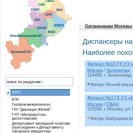
Организации Москвы
Диспансеры на
Наиболее похо
Филиал №10 ГК УЗ 
Москва
/
Зеленоград
124489, г. Зеленоград,
•
Метро: Речной вокз
ЖКХ
Филиал №3 ГК УЗ «
БТИ
Москва
/
СВАО
Газпром межрегионгаз
129336, г. Москва, ул.
ГКУ "Дирекция ЖКХиБ"
ГУП «Мосводосток»,
•
Метро: Бабушкинск
диспетчерские
Департамент жилищной политики
(присоединен к Департаменту
городского имущества)