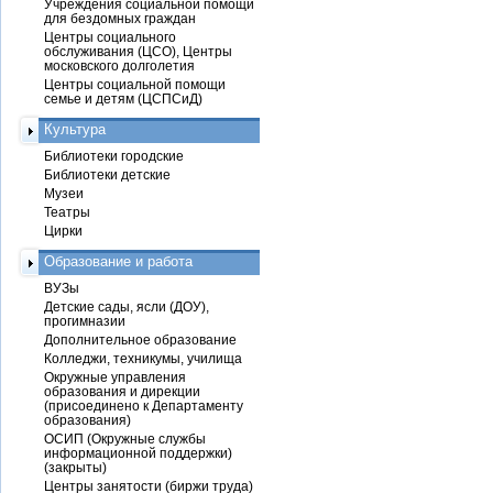
Учреждения социальной помощи
для бездомных граждан
Центры социального
обслуживания (ЦСО), Центры
московского долголетия
Центры социальной помощи
семье и детям (ЦСПСиД)
Культура
Библиотеки городские
Библиотеки детские
Музеи
Театры
Цирки
Образование и работа
ВУЗы
Детские сады, ясли (ДОУ),
прогимназии
Дополнительное образование
Колледжи, техникумы, училища
Окружные управления
образования и дирекции
(присоединено к Департаменту
образования)
ОСИП (Окружные службы
информационной поддержки)
(закрыты)
Центры занятости (биржи труда)