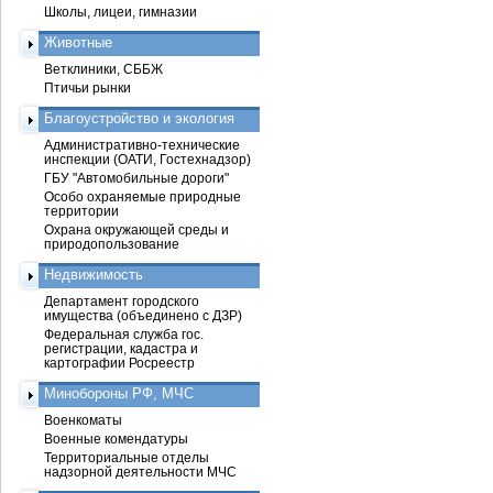
Школы, лицеи, гимназии
Животные
Ветклиники, СББЖ
Птичьи рынки
Благоустройство и экология
Административно-технические
инспекции (ОАТИ, Гостехнадзор)
ГБУ "Автомобильные дороги"
Особо охраняемые природные
территории
Охрана окружающей среды и
природопользование
Недвижимость
Департамент городского
имущества (объединено с ДЗР)
Федеральная служба гос.
регистрации, кадастра и
картографии Росреестр
Минобороны РФ, МЧС
Военкоматы
Военные комендатуры
Территориальные отделы
надзорной деятельности МЧС