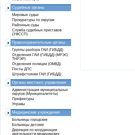
Судебные органы
Мировые судьи
Прокуратуры по округам
Районные суды
Служба судебных приставов
(УФССП)
Правоохранительные органы
Группы разбора ГАИ (ГИБДД)
Отделения ГАИ (ГИБДД) (МРЭО,
ТНРЭР)
Отделения полиции (ОМВД)
Посты ДПС
Штрафстоянки ГАИ (ГИБДД)
Органы местного управления
Администрация муниципальных
округов (Муниципалитеты)
Префектуры
Управы
Медицинские учреждения
Больницы городские
Больницы детские
Дирекция по координации
деятельности медицинских