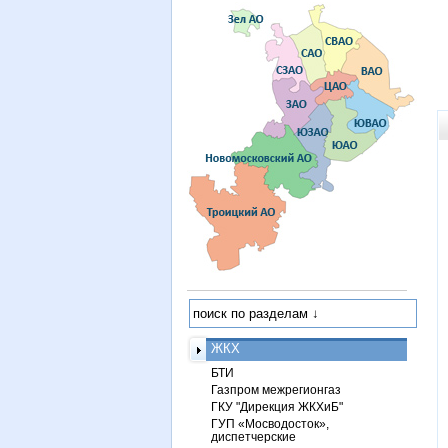
ЖКХ
БТИ
Газпром межрегионгаз
ГКУ "Дирекция ЖКХиБ"
ГУП «Мосводосток»,
диспетчерские