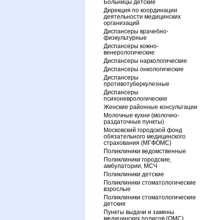
Больницы детские
Дирекция по координации
деятельности медицинских
организаций
Диспансеры врачебно-
физкультурные
Диспансеры кожно-
венерологические
Диспансеры наркологические
Диспансеры онкологические
Диспансеры
противотуберкулезные
Диспансеры
психоневрологические
Женские районные консультации
Молочные кухни (молочно-
раздаточные пункты)
Московский городской фонд
обязательного медицинского
страхования (МГФОМС)
Поликлиники ведомственные
Поликлиники городские,
амбулатории, МСЧ
Поликлиники детские
Поликлиники стоматологические
взрослые
Поликлиники стоматологические
детские
Пункты выдачи и замены
медицинских полисов (ОМС)