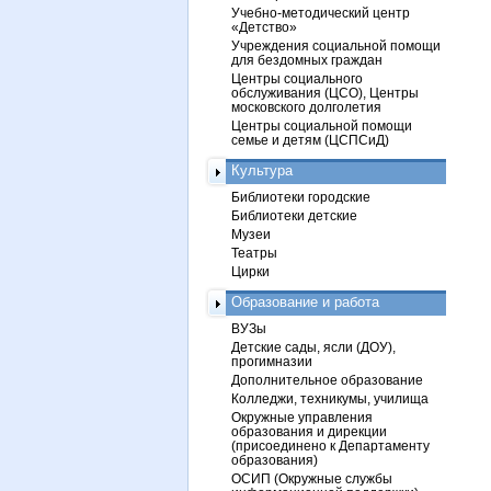
Учебно-методический центр
«Детство»
Учреждения социальной помощи
для бездомных граждан
Центры социального
обслуживания (ЦСО), Центры
московского долголетия
Центры социальной помощи
семье и детям (ЦСПСиД)
Культура
Библиотеки городские
Библиотеки детские
Музеи
Театры
Цирки
Образование и работа
ВУЗы
Детские сады, ясли (ДОУ),
прогимназии
Дополнительное образование
Колледжи, техникумы, училища
Окружные управления
образования и дирекции
(присоединено к Департаменту
образования)
ОСИП (Окружные службы