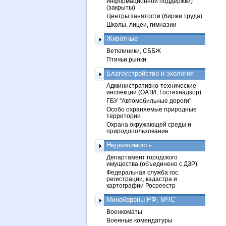
информационной поддержки)
(закрыты)
Центры занятости (биржи труда)
Школы, лицеи, гимназии
Животные
Ветклиники, СББЖ
Птичьи рынки
Благоустройство и экология
Административно-технические
инспекции (ОАТИ, Гостехнадзор)
ГБУ "Автомобильные дороги"
Особо охраняемые природные
территории
Охрана окружающей среды и
природопользование
Недвижимость
Департамент городского
имущества (объединено с ДЗР)
Федеральная служба гос.
регистрации, кадастра и
картографии Росреестр
Минобороны РФ, МЧС
Военкоматы
Военные комендатуры