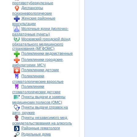
противотуберкулезные
Диспансеры
психоневрологические
Женские районные
консультации
Молочные кухни (молочно-
раздаточные пункты)
Московский городской фонд
обязательного медицинского
страхования (МГФОМС)
Поликлиники ведомственные
Поликлиники городские,
амбулатории, МСЧ
Поликлиники детские
Поликлиники
стоматологические взрослые
Поликлиники
стоматологические детские
Пункты выдачи и замены
медицинских полисов (ОМС)
Пункты выдачи справок на
авто, оружие
Пункты независимого мед.
освидетельствования на алкоголь
Районные гематологи
Родильные дома