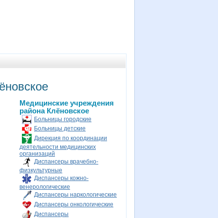
ёновское
Медицинские учреждения
района Клёновское
Больницы городские
Больницы детские
Дирекция по координации
деятельности медицинских
организаций
Диспансеры врачебно-
физкультурные
Диспансеры кожно-
венерологические
Диспансеры наркологические
Диспансеры онкологические
Диспансеры