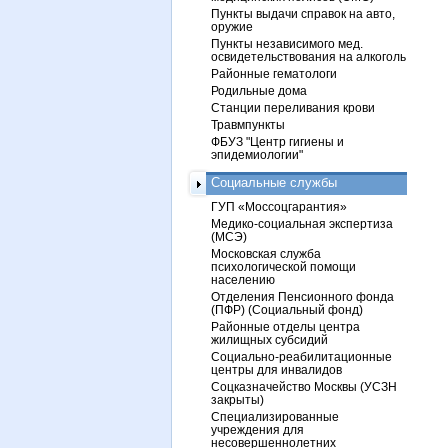
Пункты выдачи справок на авто,
оружие
Пункты независимого мед.
освидетельствования на алкоголь
Районные гематологи
Родильные дома
Станции переливания крови
Травмпункты
ФБУЗ "Центр гигиены и
эпидемиологии"
Социальные службы
ГУП «Моссоцгарантия»
Медико-социальная экспертиза
(МСЭ)
Московская служба
психологической помощи
населению
Отделения Пенсионного фонда
(ПФР) (Социальный фонд)
Районные отделы центра
жилищных субсидий
Социально-реабилитационные
центры для инвалидов
Соцказначейство Москвы (УСЗН
закрыты)
Специализированные
учреждения для
несовершеннолетних