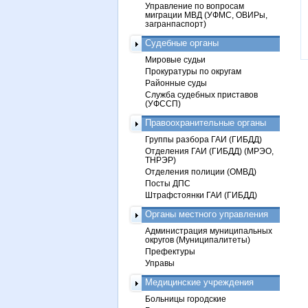
Управление по вопросам
миграции МВД (УФМС, ОВИРы,
загранпаспорт)
Судебные органы
Мировые судьи
Прокуратуры по округам
Районные суды
Служба судебных приставов
(УФССП)
Правоохранительные органы
Группы разбора ГАИ (ГИБДД)
Отделения ГАИ (ГИБДД) (МРЭО,
ТНРЭР)
Отделения полиции (ОМВД)
Посты ДПС
Штрафстоянки ГАИ (ГИБДД)
Органы местного управления
Администрация муниципальных
округов (Муниципалитеты)
Префектуры
Управы
Медицинские учреждения
Больницы городские