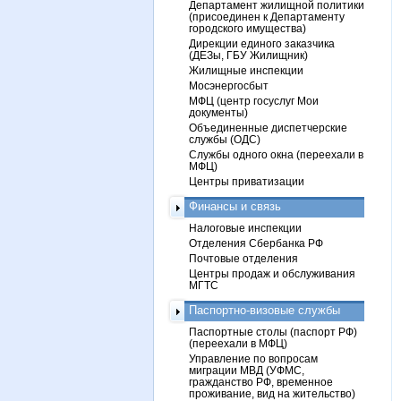
Департамент жилищной политики
(присоединен к Департаменту
городского имущества)
Дирекции единого заказчика
(ДЕЗы, ГБУ Жилищник)
Жилищные инспекции
Мосэнергосбыт
МФЦ (центр госуслуг Мои
документы)
Объединенные диспетчерские
службы (ОДС)
Службы одного окна (переехали в
МФЦ)
Центры приватизации
Финансы и связь
Налоговые инспекции
Отделения Сбербанка РФ
Почтовые отделения
Центры продаж и обслуживания
МГТС
Паспортно-визовые службы
Паспортные столы (паспорт РФ)
(переехали в МФЦ)
Управление по вопросам
миграции МВД (УФМС,
гражданство РФ, временное
проживание, вид на жительство)