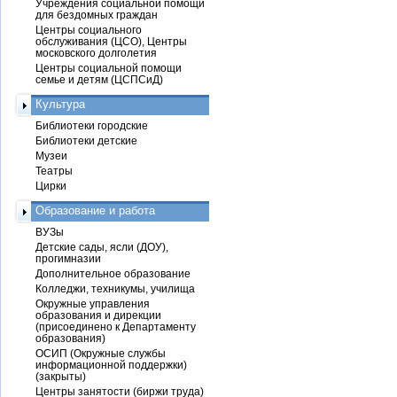
Учреждения социальной помощи
для бездомных граждан
Центры социального
обслуживания (ЦСО), Центры
московского долголетия
Центры социальной помощи
семье и детям (ЦСПСиД)
Культура
Библиотеки городские
Библиотеки детские
Музеи
Театры
Цирки
Образование и работа
ВУЗы
Детские сады, ясли (ДОУ),
прогимназии
Дополнительное образование
Колледжи, техникумы, училища
Окружные управления
образования и дирекции
(присоединено к Департаменту
образования)
ОСИП (Окружные службы
информационной поддержки)
(закрыты)
Центры занятости (биржи труда)