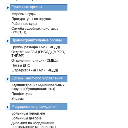
Судебные органы
Мировые судьи
Прокуратуры по округам
Районные суды
Служба судебных приставов
(УФССП)
Правоохранительные органы
Группы разбора ГАИ (ГИБДД)
Отделения ГАИ (ГИБДД) (МРЭО,
ТНРЭР)
Отделения полиции (ОМВД)
Посты ДПС
Штрафстоянки ГАИ (ГИБДД)
Органы местного управления
Администрация муниципальных
округов (Муниципалитеты)
Префектуры
Управы
Медицинские учреждения
Больницы городские
Больницы детские
Дирекция по координации
деятельности медицинских