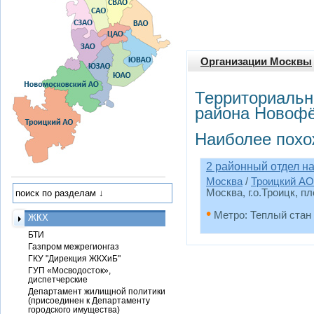
Организации Москвы
Территориальн
района Новоф
Наиболее похо
2 районный отдел н
Москва
/
Троицкий АО
Москва, г.о.Троицк, 
•
Метро: Теплый стан
ЖКХ
БТИ
Газпром межрегионгаз
ГКУ "Дирекция ЖКХиБ"
ГУП «Мосводосток»,
диспетчерские
Департамент жилищной политики
(присоединен к Департаменту
городского имущества)