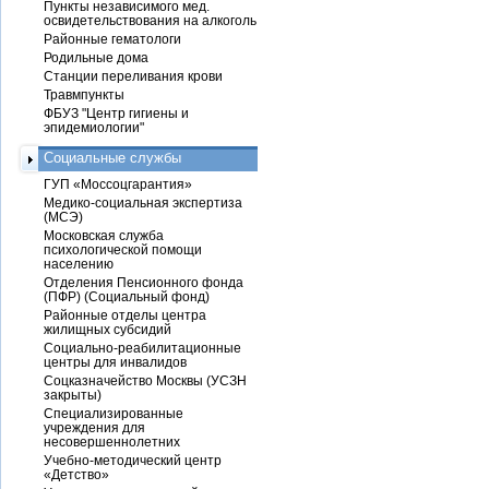
Пункты независимого мед.
освидетельствования на алкоголь
Районные гематологи
Родильные дома
Станции переливания крови
Травмпункты
ФБУЗ "Центр гигиены и
эпидемиологии"
Социальные службы
ГУП «Моссоцгарантия»
Медико-социальная экспертиза
(МСЭ)
Московская служба
психологической помощи
населению
Отделения Пенсионного фонда
(ПФР) (Социальный фонд)
Районные отделы центра
жилищных субсидий
Социально-реабилитационные
центры для инвалидов
Соцказначейство Москвы (УСЗН
закрыты)
Специализированные
учреждения для
несовершеннолетних
Учебно-методический центр
«Детство»