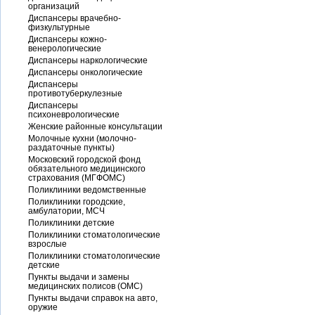
организаций
Диспансеры врачебно-
физкультурные
Диспансеры кожно-
венерологические
Диспансеры наркологические
Диспансеры онкологические
Диспансеры
противотуберкулезные
Диспансеры
психоневрологические
Женские районные консультации
Молочные кухни (молочно-
раздаточные пункты)
Московский городской фонд
обязательного медицинского
страхования (МГФОМС)
Поликлиники ведомственные
Поликлиники городские,
амбулатории, МСЧ
Поликлиники детские
Поликлиники стоматологические
взрослые
Поликлиники стоматологические
детские
Пункты выдачи и замены
медицинских полисов (ОМС)
Пункты выдачи справок на авто,
оружие