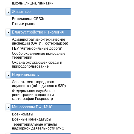
Школы, лицеи, гимназии
Животные
Ветклиники, СББЖ
Птичьи рынки
Благоустройство и экология
Административно-технические
инспекции (ОАТИ, Гостехнадзор)
ГБУ "Автомобильные дороги"
Особо охраняемые природные
территории
Охрана окружающей среды и
природопользование
Недвижимость
Департамент городского
имущества (объединено с ДЗР)
Федеральная служба гос.
регистрации, кадастра и
картографии Росреестр
Минобороны РФ, МЧС
Военкоматы
Военные комендатуры
Территориальные отделы
надзорной деятельности МЧС