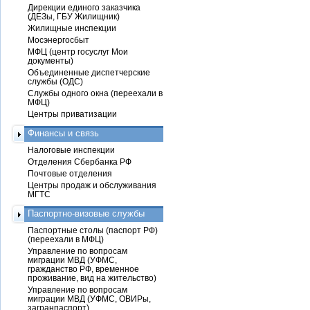
Дирекции единого заказчика
(ДЕЗы, ГБУ Жилищник)
Жилищные инспекции
Мосэнергосбыт
МФЦ (центр госуслуг Мои
документы)
Объединенные диспетчерские
службы (ОДС)
Службы одного окна (переехали в
МФЦ)
Центры приватизации
Финансы и связь
Налоговые инспекции
Отделения Сбербанка РФ
Почтовые отделения
Центры продаж и обслуживания
МГТС
Паспортно-визовые службы
Паспортные столы (паспорт РФ)
(переехали в МФЦ)
Управление по вопросам
миграции МВД (УФМС,
гражданство РФ, временное
проживание, вид на жительство)
Управление по вопросам
миграции МВД (УФМС, ОВИРы,
загранпаспорт)