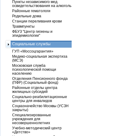
Пункты независимого мед.
освидетельствования на алкоголь
Районные гематологи
Родильные дома
Станции переливания крови
Травмпункты
ФБУЗ "Центр гигиены и
эпидемиологии"
Социальные службы
ГУП «Моссоцгарантия»
Медико-социальная экспертиза
(МСЭ)
Московская служба
психологической помощи
населению
Отделения Пенсионного фонда
(ПФР) (Социальный фонд)
Районные отделы центра
жилищных субсидий
Социально-реабилитационные
центры для инвалидов
Соцказначейство Москвы (УСЗН
закрыты)
Специализированные
учреждения для
несовершеннолетних
Учебно-методический центр
«Детство»