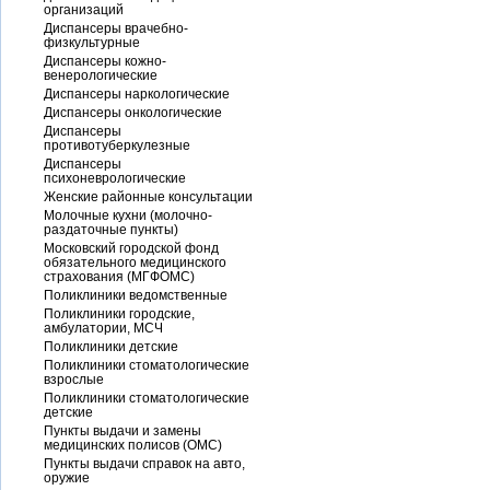
организаций
Диспансеры врачебно-
физкультурные
Диспансеры кожно-
венерологические
Диспансеры наркологические
Диспансеры онкологические
Диспансеры
противотуберкулезные
Диспансеры
психоневрологические
Женские районные консультации
Молочные кухни (молочно-
раздаточные пункты)
Московский городской фонд
обязательного медицинского
страхования (МГФОМС)
Поликлиники ведомственные
Поликлиники городские,
амбулатории, МСЧ
Поликлиники детские
Поликлиники стоматологические
взрослые
Поликлиники стоматологические
детские
Пункты выдачи и замены
медицинских полисов (ОМС)
Пункты выдачи справок на авто,
оружие