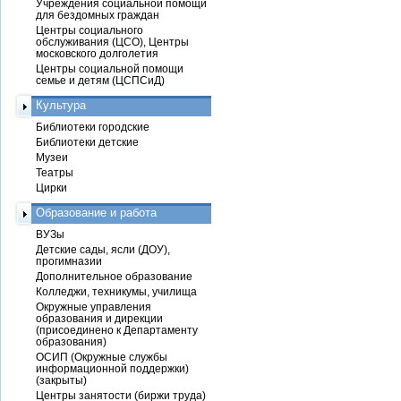
Учреждения социальной помощи
для бездомных граждан
Центры социального
обслуживания (ЦСО), Центры
московского долголетия
Центры социальной помощи
семье и детям (ЦСПСиД)
Культура
Библиотеки городские
Библиотеки детские
Музеи
Театры
Цирки
Образование и работа
ВУЗы
Детские сады, ясли (ДОУ),
прогимназии
Дополнительное образование
Колледжи, техникумы, училища
Окружные управления
образования и дирекции
(присоединено к Департаменту
образования)
ОСИП (Окружные службы
информационной поддержки)
(закрыты)
Центры занятости (биржи труда)