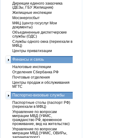
Дирекции единого заказчика
(ДЕЗы, ГБУ Жилищник)
Жилищные инспекции
Мосэнергосбыт
МФЦ (центр госуслуг Мои
документы)
Объединенные диспетчерские
службы (ОДС)
Службы одного окна (переехали в
МФЦ)
Центры приватизации
Финансы и связь
Налоговые инспекции
Отделения Сбербанка РФ
Почтовые отделения
Центры продаж и обслуживания
МГТС
Паспортно-визовые службы
Паспортные столы (паспорт РФ)
(переехали в МФЦ)
Управление по вопросам
миграции МВД (УФМС,
гражданство РФ, временное
проживание, вид на жительство)
Управление по вопросам
миграции МВД (УФМС, ОВИРы,
загранпаспорт)