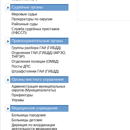
Судебные органы
Мировые судьи
Прокуратуры по округам
Районные суды
Служба судебных приставов
(УФССП)
Правоохранительные органы
Группы разбора ГАИ (ГИБДД)
Отделения ГАИ (ГИБДД) (МРЭО,
ТНРЭР)
Отделения полиции (ОМВД)
Посты ДПС
Штрафстоянки ГАИ (ГИБДД)
Органы местного управления
Администрация муниципальных
округов (Муниципалитеты)
Префектуры
Управы
Медицинские учреждения
Больницы городские
Больницы детские
Дирекция по координации
деятельности медицинских