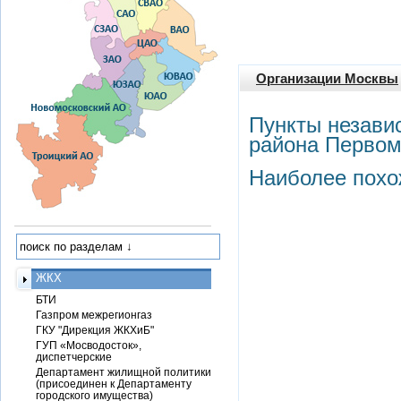
Организации Москвы
Пункты незави
района Первом
Наиболее похо
ЖКХ
БТИ
Газпром межрегионгаз
ГКУ "Дирекция ЖКХиБ"
ГУП «Мосводосток»,
диспетчерские
Департамент жилищной политики
(присоединен к Департаменту
городского имущества)