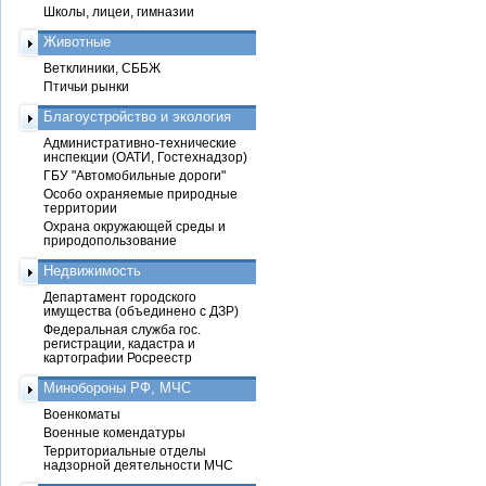
Школы, лицеи, гимназии
Животные
Ветклиники, СББЖ
Птичьи рынки
Благоустройство и экология
Административно-технические
инспекции (ОАТИ, Гостехнадзор)
ГБУ "Автомобильные дороги"
Особо охраняемые природные
территории
Охрана окружающей среды и
природопользование
Недвижимость
Департамент городского
имущества (объединено с ДЗР)
Федеральная служба гос.
регистрации, кадастра и
картографии Росреестр
Минобороны РФ, МЧС
Военкоматы
Военные комендатуры
Территориальные отделы
надзорной деятельности МЧС