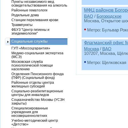
Пункты независимого мед.
освидетельствования на алкоголь
МФЦ районов Богоро
Районные гематологи
Родильные дома
ВАО
/
Богородское
Станции переливания крови
Москва, Открытое шос
Травмпункты
•
ФБУЗ "Центр гигиены и
Метро: Бульвар Рок
эпидемиологии"
Социальные службы
Флагманский офис М
ГУП «Моссоцгарантия»
Москва
/
ВАО
Медико-социальная экспертиза
107207, Москва, Щёлк
(МСЭ)
•
Московская служба
Метро: Щелковская
психологической помощи
населению
Отделения Пенсионного фонда
(ПФР) (Социальный фонд)
Районные отделы центра
жилищных субсидий
Социально-реабилитационные
центры для инвалидов
Соцказначейство Москвы (УСЗН
закрыты)
Специализированные
учреждения для
несовершеннолетних
Учебно-методический центр
«Детство»