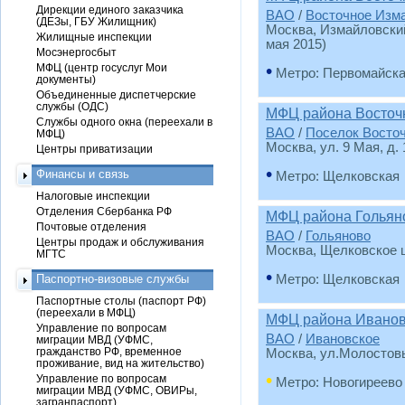
Дирекции единого заказчика
ВАО
/
Восточное Изм
(ДЕЗы, ГБУ Жилищник)
Москва, Измайловский 
Жилищные инспекции
мая 2015)
Мосэнергосбыт
•
МФЦ (центр госуслуг Мои
Метро: Первомайск
документы)
Объединенные диспетчерские
службы (ОДС)
МФЦ района Восточ
Службы одного окна (переехали в
ВАО
/
Поселок Восто
МФЦ)
Москва, ул. 9 Мая, д. 
Центры приватизации
•
Финансы и связь
Метро: Щелковская
Налоговые инспекции
Отделения Сбербанка РФ
МФЦ района Гольян
Почтовые отделения
ВАО
/
Гольяново
Центры продаж и обслуживания
Москва, Щелковское ш
МГТС
•
Паспортно-визовые службы
Метро: Щелковская
Паспортные столы (паспорт РФ)
(переехали в МФЦ)
МФЦ района Иванов
Управление по вопросам
ВАО
/
Ивановское
миграции МВД (УФМС,
гражданство РФ, временное
Москва, ул.Молостовы
проживание, вид на жительство)
•
Управление по вопросам
Метро: Новогиреево
миграции МВД (УФМС, ОВИРы,
загранпаспорт)