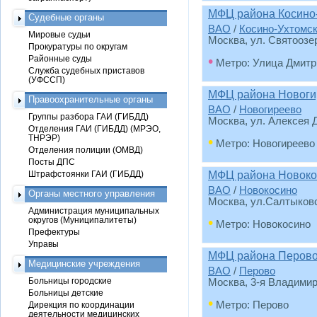
МФЦ района Косино
Судебные органы
ВАО
/
Косино-Ухтомс
Мировые судьи
Москва, ул. Святоозе
Прокуратуры по округам
•
Районные суды
Метро: Улица Дмитр
Служба судебных приставов
(УФССП)
МФЦ района Новоги
Правоохранительные органы
ВАО
/
Новогиреево
Группы разбора ГАИ (ГИБДД)
Москва, ул. Алексея Д
Отделения ГАИ (ГИБДД) (МРЭО,
ТНРЭР)
•
Метро: Новогиреево
Отделения полиции (ОМВД)
Посты ДПС
Штрафстоянки ГАИ (ГИБДД)
МФЦ района Новоко
ВАО
/
Новокосино
Органы местного управления
Москва, ул.Салтыковс
Администрация муниципальных
•
округов (Муниципалитеты)
Метро: Новокосино
Префектуры
Управы
МФЦ района Перов
Медицинские учреждения
ВАО
/
Перово
Больницы городские
Москва, 3-я Владимир
Больницы детские
•
Метро: Перово
Дирекция по координации
деятельности медицинских