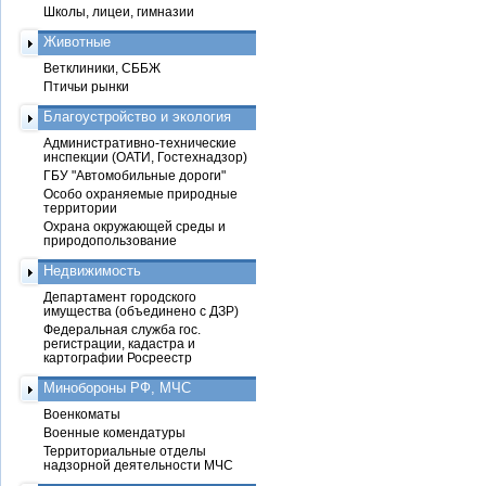
Школы, лицеи, гимназии
Животные
Ветклиники, СББЖ
Птичьи рынки
Благоустройство и экология
Административно-технические
инспекции (ОАТИ, Гостехнадзор)
ГБУ "Автомобильные дороги"
Особо охраняемые природные
территории
Охрана окружающей среды и
природопользование
Недвижимость
Департамент городского
имущества (объединено с ДЗР)
Федеральная служба гос.
регистрации, кадастра и
картографии Росреестр
Минобороны РФ, МЧС
Военкоматы
Военные комендатуры
Территориальные отделы
надзорной деятельности МЧС