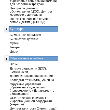
Учреждения социальной помощи
для бездомных граждан
Центры социального
обслуживания (ЦСО), Центры
московского долголетия
Центры социальной помощи
семье и детям (ЦСПСиД)
Культура
Библиотеки городские
Библиотеки детские
Музеи
Театры
Цирки
Образование и работа
ВУЗы
Детские сады, ясли (ДОУ),
прогимназии
Дополнительное образование
Колледжи, техникумы, училища
Окружные управления
образования и дирекции
(присоединено к Департаменту
образования)
ОСИП (Окружные службы
информационной поддержки)
(закрыты)
Центры занятости (биржи труда)