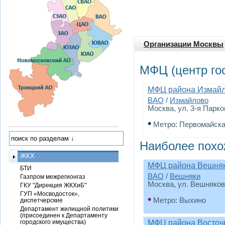
Организации Москвы
МФЦ (центр го
МФЦ района Измайло
ВАО
/
Измайлово
Москва, ул. 3-я Парко
•
Метро: Первомайск
Наиболее похо
ЖКХ
МФЦ района Вешня
БТИ
ВАО
/
Вешняки
Газпром межрегионгаз
Москва, ул. Вешняковс
ГКУ "Дирекция ЖКХиБ"
ГУП «Мосводосток»,
•
Метро: Выхино
диспетчерские
Департамент жилищной политики
(присоединен к Департаменту
городского имущества)
МФЦ района Восточ