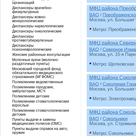
организаций
Диспансеры врачебно-
МФЦ района Преоб
физкультурные
ВАО
/
Преображенско
Диспансеры кожно-
Москва, ул. Большая Ч
венерологические
Диспансеры наркологические
•
Метро: Преображен
Диспансеры онкологические
Диспансеры
противотуберкулезные
МФЦ района Северн
Диспансеры
ВАО
/
Северное Изма
психоневрологические
Москва, ул. 15-я Парк
Женские районные консультации
Молочные кухни (молочно-
•
раздаточные пункты)
Метро: Щелковская
Московский городской фонд
обязательного медицинского
страхования (МГФОМС)
МФЦ района Соколи
Поликлиники ведомственные
ВАО
/
Соколиная Гора
Поликлиники городские,
Москва, ул. Большая 
амбулатории, МСЧ
Поликлиники детские
•
Метро: Электрозаво
Поликлиники стоматологические
взрослые
Поликлиники стоматологические
МФЦ района Соколь
детские
ВАО
/
Сокольники
Пункты выдачи и замены
Москва, ул. Стромынка
медицинских полисов (ОМС)
Пункты выдачи справок на авто,
•
оружие
Метро: Сокольники