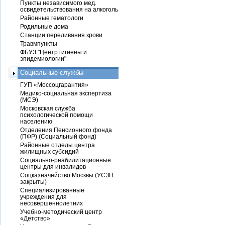
Пункты независимого мед.
освидетельствования на алкоголь
Районные гематологи
Родильные дома
Станции переливания крови
Травмпункты
ФБУЗ "Центр гигиены и
эпидемиологии"
Социальные службы
ГУП «Моссоцгарантия»
Медико-социальная экспертиза
(МСЭ)
Московская служба
психологической помощи
населению
Отделения Пенсионного фонда
(ПФР) (Социальный фонд)
Районные отделы центра
жилищных субсидий
Социально-реабилитационные
центры для инвалидов
Соцказначейство Москвы (УСЗН
закрыты)
Специализированные
учреждения для
несовершеннолетних
Учебно-методический центр
«Детство»