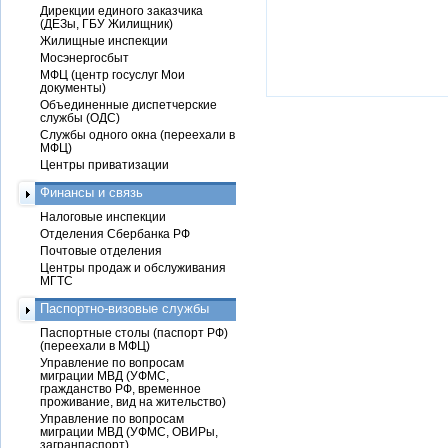
Дирекции единого заказчика
(ДЕЗы, ГБУ Жилищник)
Жилищные инспекции
Мосэнергосбыт
МФЦ (центр госуслуг Мои
документы)
Объединенные диспетчерские
службы (ОДС)
Службы одного окна (переехали в
МФЦ)
Центры приватизации
Финансы и связь
Налоговые инспекции
Отделения Сбербанка РФ
Почтовые отделения
Центры продаж и обслуживания
МГТС
Паспортно-визовые службы
Паспортные столы (паспорт РФ)
(переехали в МФЦ)
Управление по вопросам
миграции МВД (УФМС,
гражданство РФ, временное
проживание, вид на жительство)
Управление по вопросам
миграции МВД (УФМС, ОВИРы,
загранпаспорт)