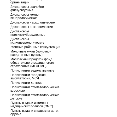
организаций
Диспансеры врачебно-
физкультурные
Диспансеры кожно-
венерологические
Диспансеры наркологические
Диспансеры онкологические
Диспансеры
противотуберкулезные
Диспансеры
психоневрологические
Женские районные консультации
Молочные кухни (молочно-
раздаточные пункты)
Московский городской фонд
обязательного медицинского
страхования (МГФОМС)
Поликлиники ведомственные
Поликлиники городские,
амбулатории, МСЧ
Поликлиники детские
Поликлиники стоматологические
взрослые
Поликлиники стоматологические
детские
Пункты выдачи и замены
медицинских полисов (ОМС)
Пункты выдачи справок на авто,
оружие