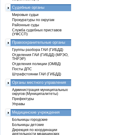
Судебные органы
Мировые судьи
Прокуратуры по округам
Районные суды
Служба судебных приставов
(УФССП)
Правоохранительные органы
Группы разбора ГАИ (ГИБДД)
Отделения ГАИ (ГИБДД) (МРЭО,
ТНРЭР)
Отделения полиции (ОМВД)
Посты ДПС
Штрафстоянки ГАИ (ГИБДД)
Органы местного управления
Администрация муниципальных
округов (Муниципалитеты)
Префектуры
Управы
Медицинские учреждения
Больницы городские
Больницы детские
Дирекция по координации
деятельности медицинских