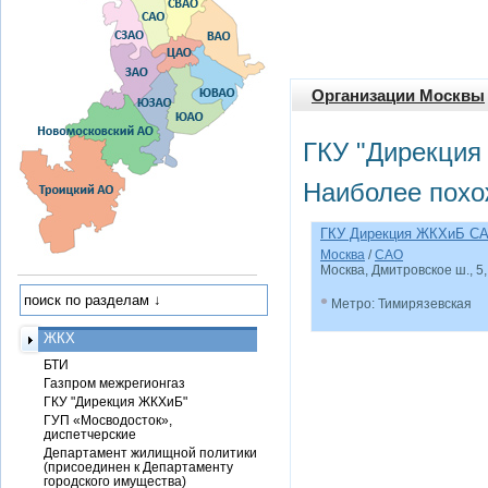
Организации Москвы
ГКУ "Дирекция
Наиболее похо
ГКУ Дирекция ЖКХиБ С
Москва
/
САО
Москва, Дмитровское ш., 5,
•
Метро: Тимирязевская
ЖКХ
БТИ
Газпром межрегионгаз
ГКУ "Дирекция ЖКХиБ"
ГУП «Мосводосток»,
диспетчерские
Департамент жилищной политики
(присоединен к Департаменту
городского имущества)