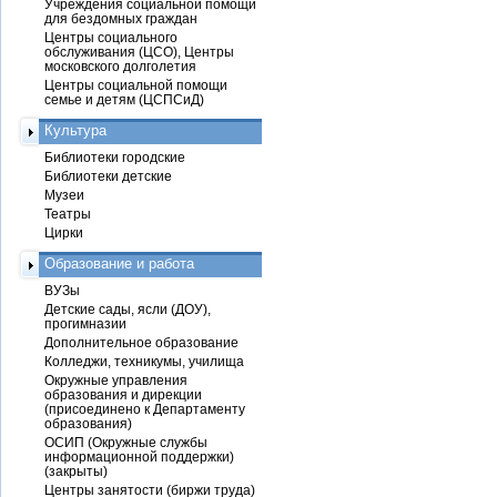
Учреждения социальной помощи
для бездомных граждан
Центры социального
обслуживания (ЦСО), Центры
московского долголетия
Центры социальной помощи
семье и детям (ЦСПСиД)
Культура
Библиотеки городские
Библиотеки детские
Музеи
Театры
Цирки
Образование и работа
ВУЗы
Детские сады, ясли (ДОУ),
прогимназии
Дополнительное образование
Колледжи, техникумы, училища
Окружные управления
образования и дирекции
(присоединено к Департаменту
образования)
ОСИП (Окружные службы
информационной поддержки)
(закрыты)
Центры занятости (биржи труда)