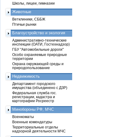
Школы, лицеи, гимназии
Животные
Ветклиники, СББЖ
Птичьи рынки
Благоустройство и экология
Административно-технические
инспекции (ОАТИ, Гостехнадзор)
ГБУ "Автомобильные дороги"
Особо охраняемые природные
территории
Охрана окружающей среды и
природопользование
Недвижимость
Департамент городского
имущества (объединено с ДЗР)
Федеральная служба гос.
регистрации, кадастра и
картографии Росреестр
Минобороны РФ, МЧС
Военкоматы
Военные комендатуры
Территориальные отделы
надзорной деятельности МЧС