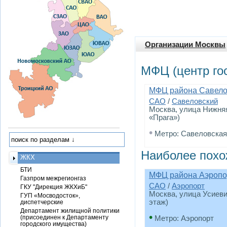
Организации Москвы
МФЦ (центр го
МФЦ района Савело
САО
/
Савеловский
Москва, улица Нижня
«Прага»)
•
Метро: Савеловская
Наиболее похо
ЖКХ
БТИ
МФЦ района Аэропо
Газпром межрегионгаз
САО
/
Аэропорт
ГКУ "Дирекция ЖКХиБ"
Москва, улица Усиеви
ГУП «Мосводосток»,
этаж)
диспетчерские
Департамент жилищной политики
•
(присоединен к Департаменту
Метро: Аэропорт
городского имущества)