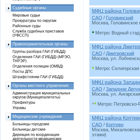
Судебные органы
МФЦ района Голов
Мировые судьи
САО
/
Головинский
Прокуратуры по округам
Москва, Головинское ш
Районные суды
•
Служба судебных приставов
Метро: Водный стад
(УФССП)
Правоохранительные органы
МФЦ района Дмитро
Группы разбора ГАИ (ГИБДД)
САО
/
Дмитровский
Отделения ГАИ (ГИБДД) (МРЭО,
Москва, ул. Лобненска
ТНРЭР)
Отделения полиции (ОМВД)
•
Метро: Селигерская
Посты ДПС
Штрафстоянки ГАИ (ГИБДД)
МФЦ района Западн
Органы местного управления
САО
/
Западное Дегу
Администрация муниципальных
Москва, ул. Ангарская,
округов (Муниципалитеты)
•
•
Префектуры
Метро: Петровско-
Управы
Медицинские учреждения
МФЦ района Коптев
Больницы городские
САО
/
Коптево
Больницы детские
Москва, Михалковская
этажи)
Дирекция по координации
деятельности медицинских