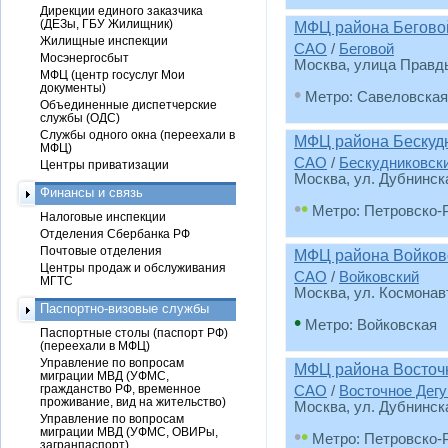
Дирекции единого заказчика
(ДЕЗы, ГБУ Жилищник)
МФЦ района Бегово
Жилищные инспекции
САО
/
Беговой
Мосэнергосбыт
Москва, улица Правд
МФЦ (центр госуслуг Мои
документы)
•
Метро: Савеловская
Объединенные диспетчерские
службы (ОДС)
Службы одного окна (переехали в
МФЦ района Бескуд
МФЦ)
САО
/
Бескудниковск
Центры приватизации
Москва, ул. Дубнинска
Финансы и связь
•
•
Метро: Петровско-
Налоговые инспекции
Отделения Сбербанка РФ
Почтовые отделения
МФЦ района Войков
Центры продаж и обслуживания
САО
/
Войковский
МГТС
Москва, ул. Космонавт
Паспортно-визовые службы
•
Метро: Войковская
Паспортные столы (паспорт РФ)
(переехали в МФЦ)
Управление по вопросам
МФЦ района Восточ
миграции МВД (УФМС,
гражданство РФ, временное
САО
/
Восточное Дегу
проживание, вид на жительство)
Москва, ул. Дубнинская
Управление по вопросам
миграции МВД (УФМС, ОВИРы,
•
•
Метро: Петровско-
загранпаспорт)