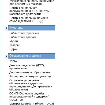
Учреждения социальной помощи
для бездомных граждан
Центры социального
обслуживания (ЦСО), Центры
московского долголетия
Центры социальной помощи
семье и детям (ЦСПСиД)
Культура
Библиотеки городские
Библиотеки детские
Музеи
Театры
Цирки
Образование и работа
ВУЗы
Детские сады, ясли (ДОУ),
прогимназии
Дополнительное образование
Колледжи, техникумы, училища
Окружные управления
образования и дирекции
(присоединено к Департаменту
образования)
ОСИП (Окружные службы
информационной поддержки)
(закрыты)
Центры занятости (биржи труда)