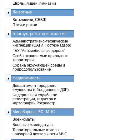
Школы, лицеи, гимназии
Животные
Ветклиники, СББЖ
Птичьи рынки
Благоустройство и экология
Административно-технические
инспекции (ОАТИ, Гостехнадзор)
ГБУ "Автомобильные дороги"
Особо охраняемые природные
территории
Охрана окружающей среды и
природопользование
Недвижимость
Департамент городского
имущества (объединено с ДЗР)
Федеральная служба гос.
регистрации, кадастра и
картографии Росреестр
Минобороны РФ, МЧС
Военкоматы
Военные комендатуры
Территориальные отделы
надзорной деятельности МЧС