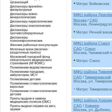
•
организаций
Метро: Войковская
Диспансеры врачебно-
физкультурные
Диспансеры кожно-
МФЦ района Левобе
венерологические
Москва
/
САО
Диспансеры наркологические
Москва, Ленинградско
Диспансеры онкологические
Диспансеры
•
Метро: Речной вокз
противотуберкулезные
Диспансеры
психоневрологические
МФЦ района Сокол
Женские районные консультации
САО
/
Сокол
Молочные кухни (молочно-
раздаточные пункты)
Москва, Чапаевский пе
Московский городской фонд
•
обязательного медицинского
Метро: Сокол
страхования (МГФОМС)
Поликлиники ведомственные
МФЦ района Тимиря
Поликлиники городские,
амбулатории, МСЧ
САО
/
Тимирязевский
Поликлиники детские
Москва, ул. Тимирязевс
Поликлиники стоматологические
взрослые
•
Метро: Тимирязевск
Поликлиники стоматологические
детские
Пункты выдачи и замены
МФЦ района Ховри
медицинских полисов (ОМС)
САО
/
Ховрино
Пункты выдачи справок на авто,
оружие
Москва, ул. Дыбенко, 