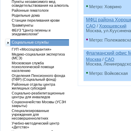
Пункты независимого мед.
•
освидетельствования на алкоголь
Метро: Ховрино
Районные гематологи
Родильные дома
МФЦ района Хорош
Станции переливания крови
Травмпункты
САО
/
Хорошевский
ФБУЗ "Центр гигиены и
Москва, ул.Куусинена,
эпидемиологии"
•
Метро: Полежаевск
Социальные службы
ГУП «Моссоцгарантия»
Флагманский офис М
Медико-социальная экспертиза
(МСЭ)
Москва
/
САО
Московская служба
Москва, Ленинградско
психологической помощи
населению
•
Метро: Войковская
Отделения Пенсионного фонда
(ПФР) (Социальный фонд)
Районные отделы центра
жилищных субсидий
Социально-реабилитационные
центры для инвалидов
Соцказначейство Москвы (УСЗН
закрыты)
Специализированные
учреждения для
несовершеннолетних
Учебно-методический центр
«Детство»