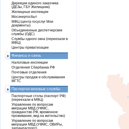
Дирекции единого заказчика
(ДЕЗы, ГБУ Жилищник)
Жилищные инспекции
Мосэнергосбыт
МФЦ (центр госуслуг Мои
документы)
Объединенные диспетчерские
службы (ОДС)
Службы одного окна (переехали в
МФЦ)
Центры приватизации
Финансы и связь
Налоговые инспекции
Отделения Сбербанка РФ
Почтовые отделения
Центры продаж и обслуживания
МГТС
Паспортно-визовые службы
Паспортные столы (паспорт РФ)
(переехали в МФЦ)
Управление по вопросам
миграции МВД (УФМС,
гражданство РФ, временное
проживание, вид на жительство)
Управление по вопросам
миграции МВД (УФМС, ОВИРы,
загранпаспорт)