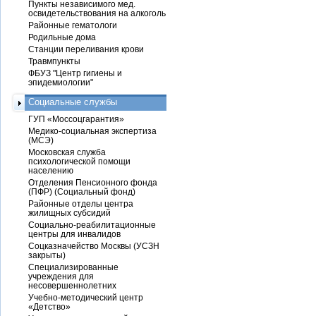
Пункты независимого мед.
освидетельствования на алкоголь
Районные гематологи
Родильные дома
Станции переливания крови
Травмпункты
ФБУЗ "Центр гигиены и
эпидемиологии"
Социальные службы
ГУП «Моссоцгарантия»
Медико-социальная экспертиза
(МСЭ)
Московская служба
психологической помощи
населению
Отделения Пенсионного фонда
(ПФР) (Социальный фонд)
Районные отделы центра
жилищных субсидий
Социально-реабилитационные
центры для инвалидов
Соцказначейство Москвы (УСЗН
закрыты)
Специализированные
учреждения для
несовершеннолетних
Учебно-методический центр
«Детство»