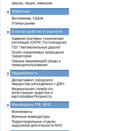
Школы, лицеи, гимназии
Животные
Ветклиники, СББЖ
Птичьи рынки
Благоустройство и экология
Административно-технические
инспекции (ОАТИ, Гостехнадзор)
ГБУ "Автомобильные дороги"
Особо охраняемые природные
территории
Охрана окружающей среды и
природопользование
Недвижимость
Департамент городского
имущества (объединено с ДЗР)
Федеральная служба гос.
регистрации, кадастра и
картографии Росреестр
Минобороны РФ, МЧС
Военкоматы
Военные комендатуры
Территориальные отделы
надзорной деятельности МЧС