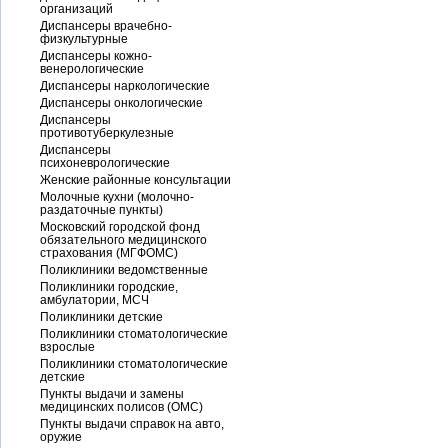
организаций
Диспансеры врачебно-
физкультурные
Диспансеры кожно-
венерологические
Диспансеры наркологические
Диспансеры онкологические
Диспансеры
противотуберкулезные
Диспансеры
психоневрологические
Женские районные консультации
Молочные кухни (молочно-
раздаточные пункты)
Московский городской фонд
обязательного медицинского
страхования (МГФОМС)
Поликлиники ведомственные
Поликлиники городские,
амбулатории, МСЧ
Поликлиники детские
Поликлиники стоматологические
взрослые
Поликлиники стоматологические
детские
Пункты выдачи и замены
медицинских полисов (ОМС)
Пункты выдачи справок на авто,
оружие