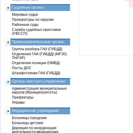
Судебные органы
Мировые судьи
Прокуратуры по округам
Районные суды
Служба судебных приставов
(УФССП)
Правоохранительные органы
Группы разбора ГАИ (ГИБДД)
Отделения ГАИ (ГИБДД) (МРЭО,
ТНРЭР)
Отделения полиции (ОМВД)
Посты ДПС
Штрафстоянки ГАИ (ГИБДД)
Органы местного управления
Администрация муниципальных
округов (Муниципалитеты)
Префектуры
Управы
Медицинские учреждения
Больницы городские
Больницы детские
Дирекция по координации
деятельности медицинских