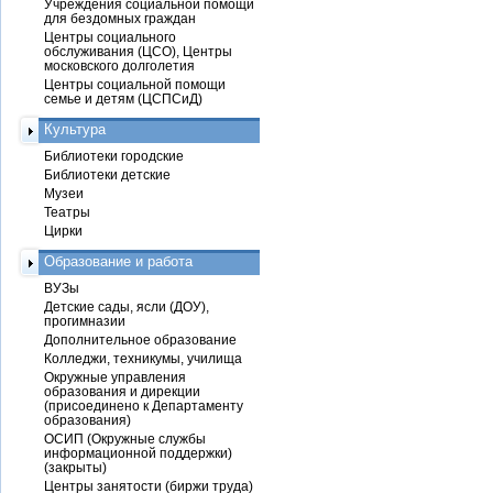
Учреждения социальной помощи
для бездомных граждан
Центры социального
обслуживания (ЦСО), Центры
московского долголетия
Центры социальной помощи
семье и детям (ЦСПСиД)
Культура
Библиотеки городские
Библиотеки детские
Музеи
Театры
Цирки
Образование и работа
ВУЗы
Детские сады, ясли (ДОУ),
прогимназии
Дополнительное образование
Колледжи, техникумы, училища
Окружные управления
образования и дирекции
(присоединено к Департаменту
образования)
ОСИП (Окружные службы
информационной поддержки)
(закрыты)
Центры занятости (биржи труда)