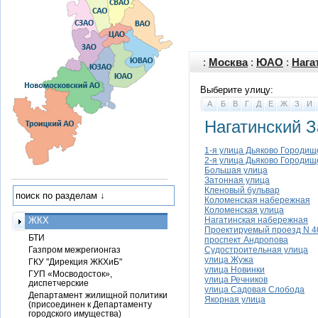
:
Москва
:
ЮАО
:
Нага
Выберите улицу:
А
Б
В
Г
Д
Е
Ж
З
И
Нагатинский З
1-я улица Дьяково Городищ
2-я улица Дьяково Городищ
Большая улица
Затонная улица
Кленовый бульвар
Коломенская набережная
Коломенская улица
ЖКХ
Нагатинская набережная
Проектируемый проезд N 4
БТИ
проспект Андропова
Газпром межрегионгаз
Судостроительная улица
улица Жужа
ГКУ "Дирекция ЖКХиБ"
улица Новинки
ГУП «Мосводосток»,
улица Речников
диспетчерские
улица Садовая Слобода
Департамент жилищной политики
Якорная улица
(присоединен к Департаменту
городского имущества)