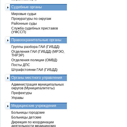
Судебные органы
Мировые судьи
Прокуратуры по округам
Районные суды
Служба судебных приставов
(УФССП)
Правоохранительные органы
Группы разбора ГАИ (ГИБДД)
Отделения ГАИ (ГИБДД) (МРЭО,
ТНРЭР)
Отделения полиции (ОМВД)
Посты ДПС
Штрафстоянки ГАИ (ГИБДД)
Органы местного управления
Администрация муниципальных
округов (Муниципалитеты)
Префектуры
Управы
Медицинские учреждения
Больницы городские
Больницы детские
Дирекция по координации
деятельности медицинских