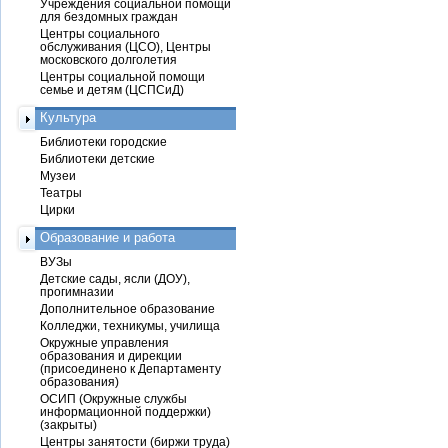
Учреждения социальной помощи
для бездомных граждан
Центры социального
обслуживания (ЦСО), Центры
московского долголетия
Центры социальной помощи
семье и детям (ЦСПСиД)
Культура
Библиотеки городские
Библиотеки детские
Музеи
Театры
Цирки
Образование и работа
ВУЗы
Детские сады, ясли (ДОУ),
прогимназии
Дополнительное образование
Колледжи, техникумы, училища
Окружные управления
образования и дирекции
(присоединено к Департаменту
образования)
ОСИП (Окружные службы
информационной поддержки)
(закрыты)
Центры занятости (биржи труда)