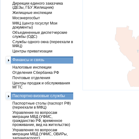
Дирекции единого заказчика
(ДЕЗы, ГБУ Жилищник)
Жилищные инспекции
Мосэнергосбыт
МФЦ (центр госуслуг Мои
документы)
Объединенные диспетчерские
службы (ОДС)
Службы одного окна (переехали в
МФЦ)
Центры приватизации
Финансы и связь
Налоговые инспекции
Отделения Сбербанка РФ
Почтовые отделения
Центры продаж и обслуживания
МГТС
Паспортно-визовые службы
Паспортные столы (паспорт РФ)
(переехали в МФЦ)
Управление по вопросам
миграции МВД (УФМС,
гражданство РФ, временное
проживание, вид на жительство)
Управление по вопросам
миграции МВД (УФМС, ОВИРы,
загранпаспорт)