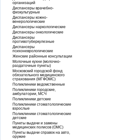
организаций
Диспансеры врачебно-
физкультурные
Диспансеры кожно-
венерологические
Диспансеры наркологические
Диспансеры онкологические
Диспансеры
противотуберкулезные
Диспансеры
психоневрологические
Женские районные консультации
Молочные кухни (молочно-
раздаточные пункты)
Московский городской фонд
обязательного медицинского
страхования (МГФОМС)
Поликлиники ведомственные
Поликлиники городские,
амбулатории, МСЧ
Поликлиники детские
Поликлиники стоматологические
взрослые
Поликлиники стоматологические
детские
Пункты выдачи и замены
медицинских полисов (ОМС)
Пункты выдачи справок на авто,
оружие