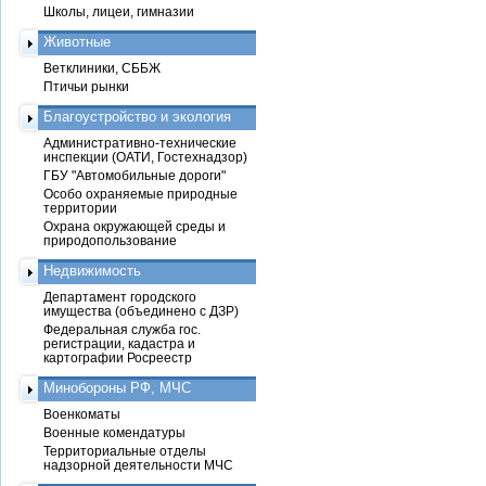
Школы, лицеи, гимназии
Животные
Ветклиники, СББЖ
Птичьи рынки
Благоустройство и экология
Административно-технические
инспекции (ОАТИ, Гостехнадзор)
ГБУ "Автомобильные дороги"
Особо охраняемые природные
территории
Охрана окружающей среды и
природопользование
Недвижимость
Департамент городского
имущества (объединено с ДЗР)
Федеральная служба гос.
регистрации, кадастра и
картографии Росреестр
Минобороны РФ, МЧС
Военкоматы
Военные комендатуры
Территориальные отделы
надзорной деятельности МЧС