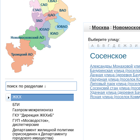
:
Москва
:
Новомоско
Выберите улицу:
А
Б
В
Г
Д
Е
Ж
З
И
Сосенское
Александры Монаховой ули
Бачуринская улица (посело
Дачная улица (деревня Бач
Лазурная улица (поселок К
Липовый парк улица (посел
Сосенский стан улица (пос
Удачная улица (деревня Ба
ЖКХ
Ясная улица (поселок Комм
БТИ
Газпром межрегионгаз
ГКУ "Дирекция ЖКХиБ"
ГУП «Мосводосток»,
диспетчерские
Департамент жилищной политики
(присоединен к Департаменту
городского имущества)