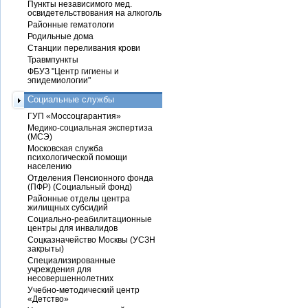
Пункты независимого мед.
освидетельствования на алкоголь
Районные гематологи
Родильные дома
Станции переливания крови
Травмпункты
ФБУЗ "Центр гигиены и
эпидемиологии"
Социальные службы
ГУП «Моссоцгарантия»
Медико-социальная экспертиза
(МСЭ)
Московская служба
психологической помощи
населению
Отделения Пенсионного фонда
(ПФР) (Социальный фонд)
Районные отделы центра
жилищных субсидий
Социально-реабилитационные
центры для инвалидов
Соцказначейство Москвы (УСЗН
закрыты)
Специализированные
учреждения для
несовершеннолетних
Учебно-методический центр
«Детство»