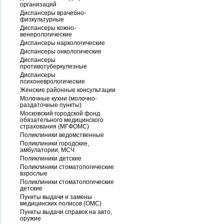
организаций
Диспансеры врачебно-
физкультурные
Диспансеры кожно-
венерологические
Диспансеры наркологические
Диспансеры онкологические
Диспансеры
противотуберкулезные
Диспансеры
психоневрологические
Женские районные консультации
Молочные кухни (молочно-
раздаточные пункты)
Московский городской фонд
обязательного медицинского
страхования (МГФОМС)
Поликлиники ведомственные
Поликлиники городские,
амбулатории, МСЧ
Поликлиники детские
Поликлиники стоматологические
взрослые
Поликлиники стоматологические
детские
Пункты выдачи и замены
медицинских полисов (ОМС)
Пункты выдачи справок на авто,
оружие