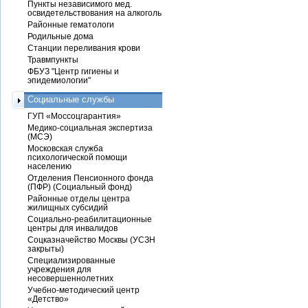
Пункты независимого мед.
освидетельствования на алкоголь
Районные гематологи
Родильные дома
Станции переливания крови
Травмпункты
ФБУЗ "Центр гигиены и
эпидемиологии"
Социальные службы
ГУП «Моссоцгарантия»
Медико-социальная экспертиза
(МСЭ)
Московская служба
психологической помощи
населению
Отделения Пенсионного фонда
(ПФР) (Социальный фонд)
Районные отделы центра
жилищных субсидий
Социально-реабилитационные
центры для инвалидов
Соцказначейство Москвы (УСЗН
закрыты)
Специализированные
учреждения для
несовершеннолетних
Учебно-методический центр
«Детство»