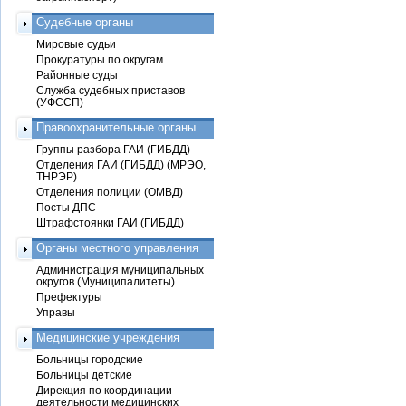
Судебные органы
Мировые судьи
Прокуратуры по округам
Районные суды
Служба судебных приставов
(УФССП)
Правоохранительные органы
Группы разбора ГАИ (ГИБДД)
Отделения ГАИ (ГИБДД) (МРЭО,
ТНРЭР)
Отделения полиции (ОМВД)
Посты ДПС
Штрафстоянки ГАИ (ГИБДД)
Органы местного управления
Администрация муниципальных
округов (Муниципалитеты)
Префектуры
Управы
Медицинские учреждения
Больницы городские
Больницы детские
Дирекция по координации
деятельности медицинских