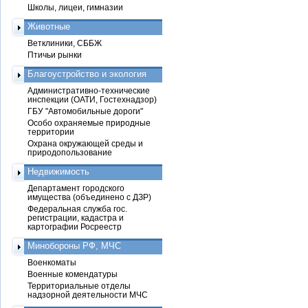
Школы, лицеи, гимназии
Животные
Ветклиники, СББЖ
Птичьи рынки
Благоустройство и экология
Административно-технические
инспекции (ОАТИ, Гостехнадзор)
ГБУ "Автомобильные дороги"
Особо охраняемые природные
территории
Охрана окружающей среды и
природопользование
Недвижимость
Департамент городского
имущества (объединено с ДЗР)
Федеральная служба гос.
регистрации, кадастра и
картографии Росреестр
Минобороны РФ, МЧС
Военкоматы
Военные комендатуры
Территориальные отделы
надзорной деятельности МЧС