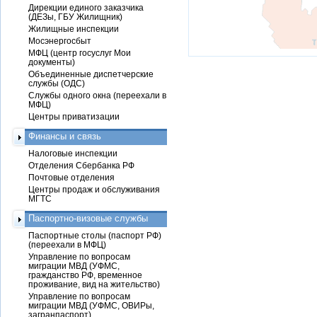
Дирекции единого заказчика
(ДЕЗы, ГБУ Жилищник)
Жилищные инспекции
Мосэнергосбыт
МФЦ (центр госуслуг Мои
документы)
Объединенные диспетчерские
службы (ОДС)
Службы одного окна (переехали в
МФЦ)
Центры приватизации
Финансы и связь
Налоговые инспекции
Отделения Сбербанка РФ
Почтовые отделения
Центры продаж и обслуживания
МГТС
Паспортно-визовые службы
Паспортные столы (паспорт РФ)
(переехали в МФЦ)
Управление по вопросам
миграции МВД (УФМС,
гражданство РФ, временное
проживание, вид на жительство)
Управление по вопросам
миграции МВД (УФМС, ОВИРы,
загранпаспорт)