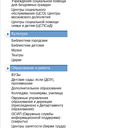
Учреждения социальной помощи
для бездомных граждан
Центры социального
обслуживания (ЦСО), Центры
московского долголетия
Центры социальной помощи
семье и детям (ЦСПСиД)
Культура
Библиотеки городские
Библиотеки детские
Музеи
Театры
Цирки
Образование и работа
ВУЗы
Детские сады, ясли (ДОУ),
прогимназии
Дополнительное образование
Колледжи, техникумы, училища
Окружные управления
образования и дирекции
(присоединено к Департаменту
образования)
ОСИП (Окружные службы
информационной поддержки)
(закрыты)
Центры занятости (биржи труда)