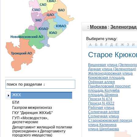
:
Москва
:
Зеленоград
Выберите улицу:
А
Б
В
Г
Д
Е
Ж
З
И
Старое Крюко
Вишневая улица (Зеленогр
Дачная улица (Зеленоград)
Железнодорожная улица
Крюковская площадь
Озёрная аллея
Панфиловский проспект
площадь Колумба
ЖКХ
площадь Шокина
Проезд N 474
БТИ
Проезд N 4922
Газпром межрегионгаз
Рабочая улица
Солнечная аллея
ГКУ "Дирекция ЖКХиБ"
Солнечная улица
ГУП «Мосводосток»,
Старокрюковский проезд
диспетчерские
улица Калинина
Департамент жилищной политики
улица Щербакова
(присоединен к Департаменту
городского имущества)