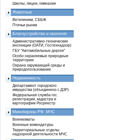
Школы, лицеи, гимназии
Животные
Ветклиники, СББЖ
Птичьи рынки
Благоустройство и экология
Административно-технические
инспекции (ОАТИ, Гостехнадзор)
ГБУ "Автомобильные дороги"
Особо охраняемые природные
территории
Охрана окружающей среды и
природопользование
Недвижимость
Департамент городского
имущества (объединено с ДЗР)
Федеральная служба гос.
регистрации, кадастра и
картографии Росреестр
Минобороны РФ, МЧС
Военкоматы
Военные комендатуры
Территориальные отделы
надзорной деятельности МЧС