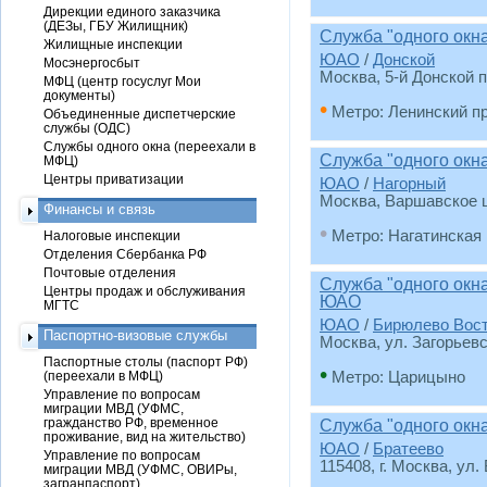
Дирекции единого заказчика
(ДЕЗы, ГБУ Жилищник)
Служба "одного окн
Жилищные инспекции
ЮАО
/
Донской
Мосэнергосбыт
Москва, 5-й Донской пр
МФЦ (центр госуслуг Мои
документы)
•
Метро: Ленинский п
Объединенные диспетчерские
службы (ОДС)
Службы одного окна (переехали в
Служба "одного окн
МФЦ)
Центры приватизации
ЮАО
/
Нагорный
Москва, Варшавское ш.
Финансы и связь
•
Метро: Нагатинская
Налоговые инспекции
Отделения Сбербанка РФ
Почтовые отделения
Служба "одного окн
Центры продаж и обслуживания
ЮАО
МГТС
ЮАО
/
Бирюлево Вос
Паспортно-визовые службы
Москва, ул. Загорьевс
Паспортные столы (паспорт РФ)
•
(переехали в МФЦ)
Метро: Царицыно
Управление по вопросам
миграции МВД (УФМС,
гражданство РФ, временное
Служба "одного окн
проживание, вид на жительство)
ЮАО
/
Братеево
Управление по вопросам
115408, г. Москва, ул.
миграции МВД (УФМС, ОВИРы,
загранпаспорт)