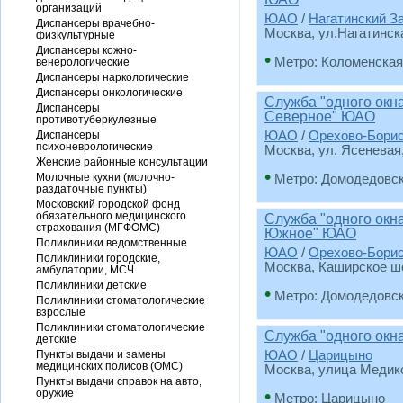
организаций
ЮАО
/
Нагатинский З
Диспансеры врачебно-
Москва, ул.Нагатинск
физкультурные
Диспансеры кожно-
•
Метро: Коломенская
венерологические
Диспансеры наркологические
Диспансеры онкологические
Служба "одного окн
Диспансеры
Северное" ЮАО
противотуберкулезные
Диспансеры
ЮАО
/
Орехово-Бори
психоневрологические
Москва, ул. Ясеневая,
Женские районные консультации
•
Молочные кухни (молочно-
Метро: Домодедовс
раздаточные пункты)
Московский городской фонд
обязательного медицинского
Служба "одного окн
страхования (МГФОМС)
Южное" ЮАО
Поликлиники ведомственные
ЮАО
/
Орехово-Бори
Поликлиники городские,
Москва, Каширское шос
амбулатории, МСЧ
Поликлиники детские
•
Метро: Домодедовс
Поликлиники стоматологические
взрослые
Поликлиники стоматологические
Служба "одного окн
детские
Пункты выдачи и замены
ЮАО
/
Царицыно
медицинских полисов (ОМС)
Москва, улица Медиков
Пункты выдачи справок на авто,
•
оружие
Метро: Царицыно