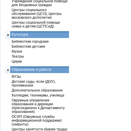
Учреждения социальной помощи
для бездомных граждан
Центры социального
обслуживания (ЦСО), Центры
московского долголетия
Центры социальной помощи
семье и детям (ЦСПСиД)
Культура
Библиотеки городские
Библиотеки детские
Музеи
Театры
Цирки
Образование и работа
ВУЗы
Детские сады, ясли (ДОУ),
прогимназии
Дополнительное образование
Колледжи, техникумы, училища
Окружные управления
образования и дирекции
(присоединено к Департаменту
образования)
ОСИП (Окружные службы
информационной поддержки)
(закрыты)
Центры занятости (биржи труда)