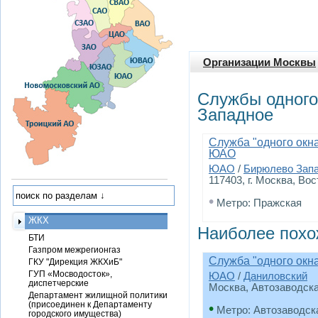
Организации Москвы
Службы одного
Западное
Служба "одного окн
ЮАО
ЮАО
/
Бирюлево Зап
117403, г. Москва, Во
•
Метро: Пражская
ЖКХ
Наиболее похо
БТИ
Газпром межрегионгаз
Служба "одного окн
ГКУ "Дирекция ЖКХиБ"
ГУП «Мосводосток»,
ЮАО
/
Даниловский
диспетчерские
Москва, Автозаводская
Департамент жилищной политики
(присоединен к Департаменту
•
Метро: Автозаводск
городского имущества)