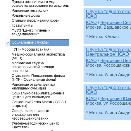
Пункты независимого мед.
освидетельствования на алкоголь
Районные гематологи
Служба "одного окн
Родильные дома
ЮАО
Станции переливания крови
ЮАО
/
Чертаново Сев
Травмпункты
Москва, Варшавское шо
ФБУЗ "Центр гигиены и
эпидемиологии"
•
Метро: Южная
Социальные службы
Служба "одного окн
ГУП «Моссоцгарантия»
Центральное" ЮАО
Медико-социальная экспертиза
(МСЭ)
ЮАО
/
Чертаново Цен
Московская служба
Москва, Россошанский
психологической помощи
населению
•
Метро: Улица Акаде
Отделения Пенсионного фонда
(ПФР) (Социальный фонд)
Районные отделы центра
Служба "одного окн
жилищных субсидий
ЮАО
Социально-реабилитационные
центры для инвалидов
ЮАО
/
Чертаново Юж
Соцказначейство Москвы (УСЗН
Москва, ул.Россошанск
закрыты)
•
Специализированные
Метро: Улица Акаде
учреждения для
несовершеннолетних
Учебно-методический центр
«Детство»