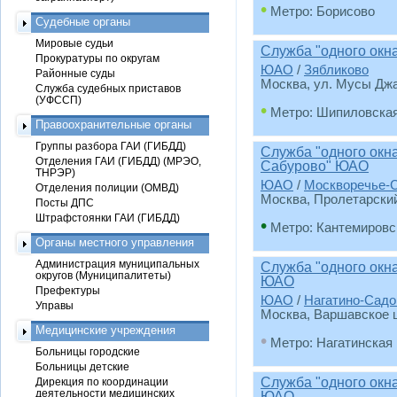
•
Метро: Борисово
Судебные органы
Мировые судьи
Служба "одного окн
Прокуратуры по округам
ЮАО
/
Зябликово
Районные суды
Москва, ул. Мусы Джа
Служба судебных приставов
(УФССП)
•
Метро: Шипиловска
Правоохранительные органы
Группы разбора ГАИ (ГИБДД)
Служба "одного окн
Отделения ГАИ (ГИБДД) (МРЭО,
Сабурово" ЮАО
ТНРЭР)
ЮАО
/
Москворечье-
Отделения полиции (ОМВД)
Москва, Пролетарский 
Посты ДПС
Штрафстоянки ГАИ (ГИБДД)
•
Метро: Кантемировс
Органы местного управления
Администрация муниципальных
Служба "одного окн
округов (Муниципалитеты)
ЮАО
Префектуры
ЮАО
/
Нагатино-Садо
Управы
Москва, Варшавское шо
Медицинские учреждения
•
Метро: Нагатинская
Больницы городские
Больницы детские
Служба "одного окна
Дирекция по координации
деятельности медицинских
ЮАО