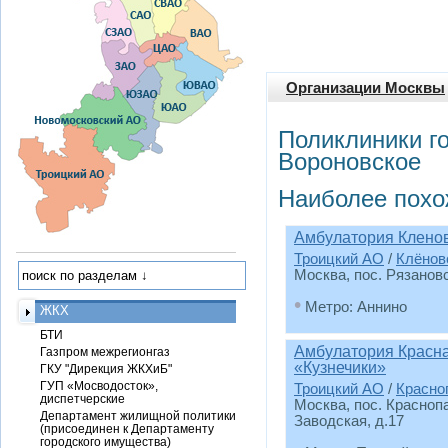
Организации Москвы
Поликлиники г
Вороновское
Наиболее похо
Амбулатория Кленов
Троицкий АО
/
Клёнов
Москва, пос. Рязановс
•
Метро: Аннино
ЖКХ
БТИ
Амбулатория Красн
Газпром межрегионгаз
«Кузнечики»
ГКУ "Дирекция ЖКХиБ"
ГУП «Мосводосток»,
Троицкий АО
/
Красно
диспетчерские
Москва, пос. Краснопа
Департамент жилищной политики
Заводская, д.17
(присоединен к Департаменту
городского имущества)