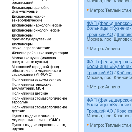
Москва, пос. Красноп
организаций
Диспансеры врачебно-
•
Метро: Теплый стан
физкультурные
Диспансеры кожно-
венерологические
ФАП (фельдшерско-а
Диспансеры наркологические
больницы «Кузнечик
Диспансеры онкологические
Троицкий АО
/
Щаповс
Диспансеры
Москва, пос. Щаповск
противотуберкулезные
Диспансеры
•
психоневрологические
Метро: Аннино
Женские районные консультации
Молочные кухни (молочно-
ФАП (фельдшерско-а
раздаточные пункты)
больницы «Кузнечик
Московский городской фонд
обязательного медицинского
Троицкий АО
/
Клёнов
страхования (МГФОМС)
Москва, пос. Кленовск
Поликлиники ведомственные
Поликлиники городские,
•
Метро: Аннино
амбулатории, МСЧ
Поликлиники детские
Поликлиники стоматологические
ФАП (фельдшерско-а
взрослые
больницы «Кузнечик
Поликлиники стоматологические
Троицкий АО
/
Красно
детские
Москва, пос. Красноп
Пункты выдачи и замены
медицинских полисов (ОМС)
•
Пункты выдачи справок на авто,
Метро: Теплый стан
оружие