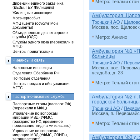
•
Метро: Теплый стан
Дирекции единого заказчика
(ДЕЗы, ГБУ Жилищник)
Жилищные инспекции
Амбулатория Щапов
Мосэнергосбыт
Троицкий АО
/
Щаповс
МФЦ (центр госуслуг Мои
Москва, пос. Щаповск
документы)
Объединенные диспетчерские
•
службы (ОДС)
Метро: Аннино
Службы одного окна (переехали в
МФЦ)
Амбулатория №1 «Пт
Центры приватизации
больницы
Финансы и связь
Троицкий АО
/
Первом
Москва, пос. Первома
Налоговые инспекции
усадьба, д. 23
Отделения Сбербанка РФ
Почтовые отделения
•
Метро: Теплый стан
Центры продаж и обслуживания
МГТС
Паспортно-визовые службы
Амбулатория №2 п. 
городской больницы
Паспортные столы (паспорт РФ)
(переехали в МФЦ)
Троицкий АО
/
Первом
Москва, п. Первомайск
Управление по вопросам
миграции МВД (УФМС,
•
гражданство РФ, временное
Метро: Теплый стан
проживание, вид на жительство)
Управление по вопросам
миграции МВД (УФМС, ОВИРы,
Амбулатория №3 д. 
загранпаспорт)