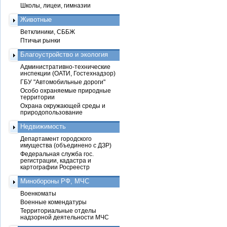
Школы, лицеи, гимназии
Животные
Ветклиники, СББЖ
Птичьи рынки
Благоустройство и экология
Административно-технические
инспекции (ОАТИ, Гостехнадзор)
ГБУ "Автомобильные дороги"
Особо охраняемые природные
территории
Охрана окружающей среды и
природопользование
Недвижимость
Департамент городского
имущества (объединено с ДЗР)
Федеральная служба гос.
регистрации, кадастра и
картографии Росреестр
Минобороны РФ, МЧС
Военкоматы
Военные комендатуры
Территориальные отделы
надзорной деятельности МЧС