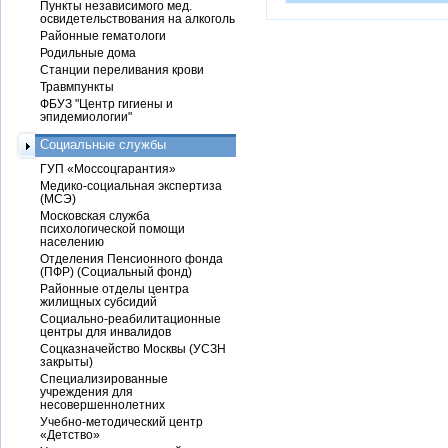
Пункты независимого мед.
освидетельствования на алкоголь
Районные гематологи
Родильные дома
Станции переливания крови
Травмпункты
ФБУЗ "Центр гигиены и
эпидемиологии"
Социальные службы
ГУП «Моссоцгарантия»
Медико-социальная экспертиза
(МСЭ)
Московская служба
психологической помощи
населению
Отделения Пенсионного фонда
(ПФР) (Социальный фонд)
Районные отделы центра
жилищных субсидий
Социально-реабилитационные
центры для инвалидов
Соцказначейство Москвы (УСЗН
закрыты)
Специализированные
учреждения для
несовершеннолетних
Учебно-методический центр
«Детство»