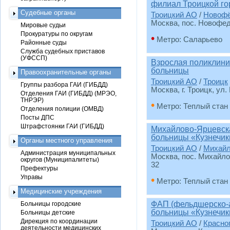
филиал Троицкой го
Судебные органы
Троицкий АО
/
Новофё
Москва, пос. Новофед
Мировые судьи
Прокуратуры по округам
•
Метро: Саларьево
Районные суды
Служба судебных приставов
(УФССП)
Взрослая поликлини
больницы
Правоохранительные органы
Троицкий АО
/
Троицк
Группы разбора ГАИ (ГИБДД)
Москва, г. Троицк, ул.
Отделения ГАИ (ГИБДД) (МРЭО,
ТНРЭР)
•
Метро: Теплый стан
Отделения полиции (ОМВД)
Посты ДПС
Штрафстоянки ГАИ (ГИБДД)
Михайлово-Ярцевска
больницы «Кузнечик
Органы местного управления
Троицкий АО
/
Михайл
Администрация муниципальных
Москва, пос. Михайло
округов (Муниципалитеты)
32
Префектуры
Управы
•
Метро: Теплый стан
Медицинские учреждения
ФАП (фельдшерско-а
Больницы городские
больницы «Кузнечик
Больницы детские
Дирекция по координации
Троицкий АО
/
Красно
деятельности медицинских