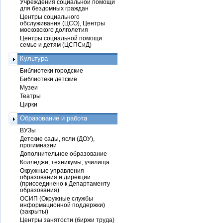
Учреждения социальной помощи
для бездомных граждан
Центры социального
обслуживания (ЦСО), Центры
московского долголетия
Центры социальной помощи
семье и детям (ЦСПСиД)
Культура
Библиотеки городские
Библиотеки детские
Музеи
Театры
Цирки
Образование и работа
ВУЗы
Детские сады, ясли (ДОУ),
прогимназии
Дополнительное образование
Колледжи, техникумы, училища
Окружные управления
образования и дирекции
(присоединено к Департаменту
образования)
ОСИП (Окружные службы
информационной поддержки)
(закрыты)
Центры занятости (биржи труда)