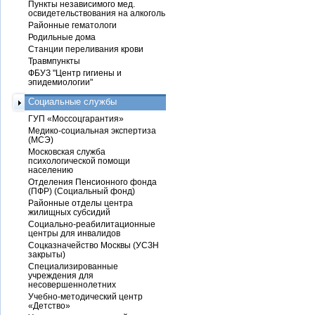
Пункты независимого мед.
освидетельствования на алкоголь
Районные гематологи
Родильные дома
Станции переливания крови
Травмпункты
ФБУЗ "Центр гигиены и
эпидемиологии"
Социальные службы
ГУП «Моссоцгарантия»
Медико-социальная экспертиза
(МСЭ)
Московская служба
психологической помощи
населению
Отделения Пенсионного фонда
(ПФР) (Социальный фонд)
Районные отделы центра
жилищных субсидий
Социально-реабилитационные
центры для инвалидов
Соцказначейство Москвы (УСЗН
закрыты)
Специализированные
учреждения для
несовершеннолетних
Учебно-методический центр
«Детство»