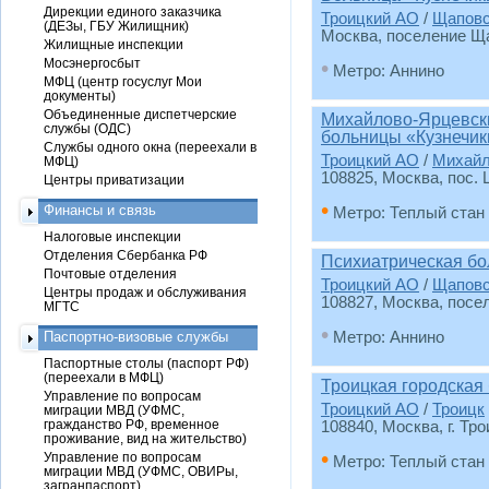
Дирекции единого заказчика
Троицкий АО
/
Щаповс
(ДЕЗы, ГБУ Жилищник)
Москва, поселение Ща
Жилищные инспекции
Мосэнергосбыт
•
Метро: Аннино
МФЦ (центр госуслуг Мои
документы)
Объединенные диспетчерские
Михайлово-Ярцевски
службы (ОДС)
больницы «Кузнечик
Службы одного окна (переехали в
Троицкий АО
/
Михайл
МФЦ)
108825, Москва, пос. 
Центры приватизации
•
Финансы и связь
Метро: Теплый стан
Налоговые инспекции
Отделения Сбербанка РФ
Психиатрическая б
Почтовые отделения
Троицкий АО
/
Щаповс
Центры продаж и обслуживания
108827, Москва, посе
МГТС
•
Паспортно-визовые службы
Метро: Аннино
Паспортные столы (паспорт РФ)
(переехали в МФЦ)
Троицкая городская
Управление по вопросам
Троицкий АО
/
Троицк
миграции МВД (УФМС,
гражданство РФ, временное
108840, Москва, г. Тро
проживание, вид на жительство)
•
Управление по вопросам
Метро: Теплый стан
миграции МВД (УФМС, ОВИРы,
загранпаспорт)