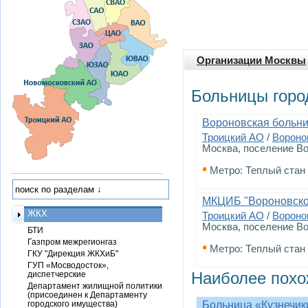
Организации Москвы
Больницы горо
Вороновская больн
Троицкий АО
/
Вороно
Москва, поселение В
•
Метро: Теплый стан
МКЦИБ "Вороновско
ЖКХ
Троицкий АО
/
Вороно
Москва, поселение Во
БТИ
Газпром межрегионгаз
•
Метро: Теплый стан
ГКУ "Дирекция ЖКХиБ"
ГУП «Мосводосток»,
Наиболее похо
диспетчерские
Департамент жилищной политики
(присоединен к Департаменту
городского имущества)
Больница «Кузнечик