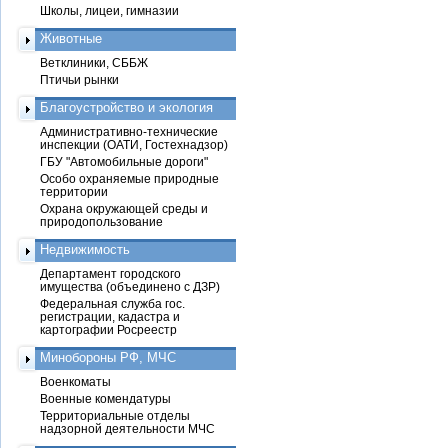
Школы, лицеи, гимназии
Животные
Ветклиники, СББЖ
Птичьи рынки
Благоустройство и экология
Административно-технические
инспекции (ОАТИ, Гостехнадзор)
ГБУ "Автомобильные дороги"
Особо охраняемые природные
территории
Охрана окружающей среды и
природопользование
Недвижимость
Департамент городского
имущества (объединено с ДЗР)
Федеральная служба гос.
регистрации, кадастра и
картографии Росреестр
Минобороны РФ, МЧС
Военкоматы
Военные комендатуры
Территориальные отделы
надзорной деятельности МЧС