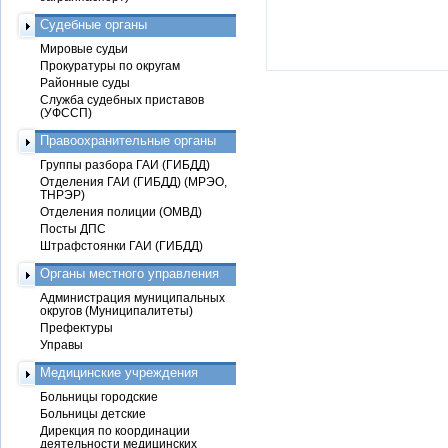
Судебные органы
Мировые судьи
Прокуратуры по округам
Районные суды
Служба судебных приставов
(УФССП)
Правоохранительные органы
Группы разбора ГАИ (ГИБДД)
Отделения ГАИ (ГИБДД) (МРЭО,
ТНРЭР)
Отделения полиции (ОМВД)
Посты ДПС
Штрафстоянки ГАИ (ГИБДД)
Органы местного управления
Администрация муниципальных
округов (Муниципалитеты)
Префектуры
Управы
Медицинские учреждения
Больницы городские
Больницы детские
Дирекция по координации
деятельности медицинских