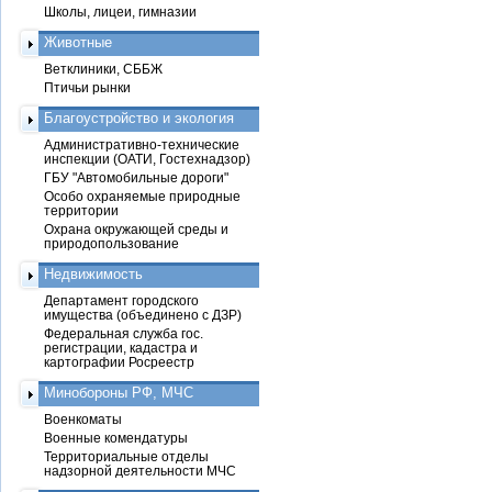
Школы, лицеи, гимназии
Животные
Ветклиники, СББЖ
Птичьи рынки
Благоустройство и экология
Административно-технические
инспекции (ОАТИ, Гостехнадзор)
ГБУ "Автомобильные дороги"
Особо охраняемые природные
территории
Охрана окружающей среды и
природопользование
Недвижимость
Департамент городского
имущества (объединено с ДЗР)
Федеральная служба гос.
регистрации, кадастра и
картографии Росреестр
Минобороны РФ, МЧС
Военкоматы
Военные комендатуры
Территориальные отделы
надзорной деятельности МЧС