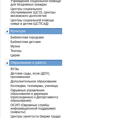
Учреждения социальной помощи
для бездомных граждан
Центры социального
обслуживания (ЦСО), Центры
московского долголетия
Центры социальной помощи
семье и детям (ЦСПСиД)
Культура
Библиотеки городские
Библиотеки детские
Музеи
Театры
Цирки
Образование и работа
ВУЗы
Детские сады, ясли (ДОУ),
прогимназии
Дополнительное образование
Колледжи, техникумы, училища
Окружные управления
образования и дирекции
(присоединено к Департаменту
образования)
ОСИП (Окружные службы
информационной поддержки)
(закрыты)
Центры занятости (биржи труда)