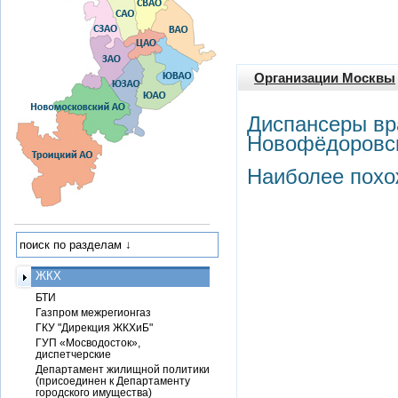
Организации Москвы
Диспансеры вр
Новофёдоровс
Наиболее похо
ЖКХ
БТИ
Газпром межрегионгаз
ГКУ "Дирекция ЖКХиБ"
ГУП «Мосводосток»,
диспетчерские
Департамент жилищной политики
(присоединен к Департаменту
городского имущества)