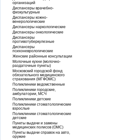
организаций
Диспансеры врачебно-
физкультурные
Диспансеры кожно-
венерологические
Диспансеры наркологические
Диспансеры онкологические
Диспансеры
противотуберкулезные
Диспансеры
психоневрологические
Женские районные консультации
Молочные кухни (молочно-
раздаточные пункты)
Московский городской фонд
обязательного медицинского
страхования (МГФОМС)
Поликлиники ведомственные
Поликлиники городские,
амбулатории, МСЧ
Поликлиники детские
Поликлиники стоматологические
взрослые
Поликлиники стоматологические
детские
Пункты выдачи и замены
медицинских полисов (ОМС)
Пункты выдачи справок на авто,
оружие