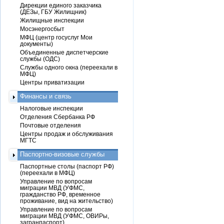
Дирекции единого заказчика
(ДЕЗы, ГБУ Жилищник)
Жилищные инспекции
Мосэнергосбыт
МФЦ (центр госуслуг Мои
документы)
Объединенные диспетчерские
службы (ОДС)
Службы одного окна (переехали в
МФЦ)
Центры приватизации
Финансы и связь
Налоговые инспекции
Отделения Сбербанка РФ
Почтовые отделения
Центры продаж и обслуживания
МГТС
Паспортно-визовые службы
Паспортные столы (паспорт РФ)
(переехали в МФЦ)
Управление по вопросам
миграции МВД (УФМС,
гражданство РФ, временное
проживание, вид на жительство)
Управление по вопросам
миграции МВД (УФМС, ОВИРы,
загранпаспорт)