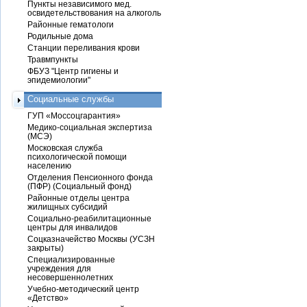
Пункты независимого мед.
освидетельствования на алкоголь
Районные гематологи
Родильные дома
Станции переливания крови
Травмпункты
ФБУЗ "Центр гигиены и
эпидемиологии"
Социальные службы
ГУП «Моссоцгарантия»
Медико-социальная экспертиза
(МСЭ)
Московская служба
психологической помощи
населению
Отделения Пенсионного фонда
(ПФР) (Социальный фонд)
Районные отделы центра
жилищных субсидий
Социально-реабилитационные
центры для инвалидов
Соцказначейство Москвы (УСЗН
закрыты)
Специализированные
учреждения для
несовершеннолетних
Учебно-методический центр
«Детство»