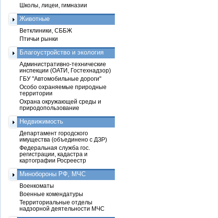
Школы, лицеи, гимназии
Животные
Ветклиники, СББЖ
Птичьи рынки
Благоустройство и экология
Административно-технические
инспекции (ОАТИ, Гостехнадзор)
ГБУ "Автомобильные дороги"
Особо охраняемые природные
территории
Охрана окружающей среды и
природопользование
Недвижимость
Департамент городского
имущества (объединено с ДЗР)
Федеральная служба гос.
регистрации, кадастра и
картографии Росреестр
Минобороны РФ, МЧС
Военкоматы
Военные комендатуры
Территориальные отделы
надзорной деятельности МЧС