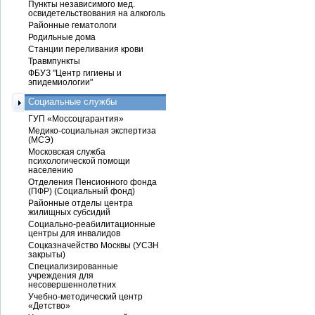
Пункты независимого мед.
освидетельствования на алкоголь
Районные гематологи
Родильные дома
Станции переливания крови
Травмпункты
ФБУЗ "Центр гигиены и
эпидемиологии"
Социальные службы
ГУП «Моссоцгарантия»
Медико-социальная экспертиза
(МСЭ)
Московская служба
психологической помощи
населению
Отделения Пенсионного фонда
(ПФР) (Социальный фонд)
Районные отделы центра
жилищных субсидий
Социально-реабилитационные
центры для инвалидов
Соцказначейство Москвы (УСЗН
закрыты)
Специализированные
учреждения для
несовершеннолетних
Учебно-методический центр
«Детство»