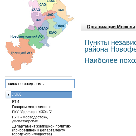
Организации Москвы
Пункты незави
района Новоф
Наиболее похо
ЖКХ
БТИ
Газпром межрегионгаз
ГКУ "Дирекция ЖКХиБ"
ГУП «Мосводосток»,
диспетчерские
Департамент жилищной политики
(присоединен к Департаменту
городского имущества)