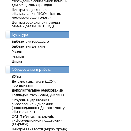
Учреждения социальной помощи
для бездомных граждан
Центры социального
обслуживания (ЦСО), Центры
московского долголетия
Центры социальной помощи
семье и детям (ЦСПСиД)
Культура
Библиотеки городские
Библиотеки детские
Музеи
Театры
Цирки
Образование и работа
ВУЗы
Детские сады, ясли (ДОУ),
прогимназии
Дополнительное образование
Колледжи, техникумы, училища
Окружные управления
образования и дирекции
(присоединено к Департаменту
образования)
ОСИП (Окружные службы
информационной поддержки)
(закрыты)
Центры занятости (биржи труда)