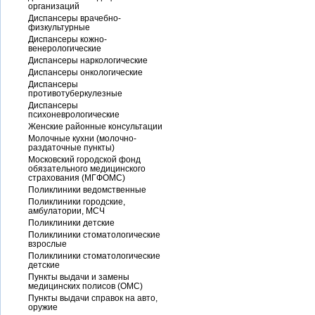
организаций
Диспансеры врачебно-
физкультурные
Диспансеры кожно-
венерологические
Диспансеры наркологические
Диспансеры онкологические
Диспансеры
противотуберкулезные
Диспансеры
психоневрологические
Женские районные консультации
Молочные кухни (молочно-
раздаточные пункты)
Московский городской фонд
обязательного медицинского
страхования (МГФОМС)
Поликлиники ведомственные
Поликлиники городские,
амбулатории, МСЧ
Поликлиники детские
Поликлиники стоматологические
взрослые
Поликлиники стоматологические
детские
Пункты выдачи и замены
медицинских полисов (ОМС)
Пункты выдачи справок на авто,
оружие