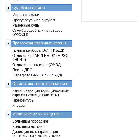
Судебные органы
Мировые судьи
Прокуратуры по округам
Районные суды
Служба судебных приставов
(УФССП)
Правоохранительные органы
Группы разбора ГАИ (ГИБДД)
Отделения ГАИ (ГИБДД) (МРЭО,
ТНРЭР)
Отделения полиции (ОМВД)
Посты ДПС
Штрафстоянки ГАИ (ГИБДД)
Органы местного управления
Администрация муниципальных
округов (Муниципалитеты)
Префектуры
Управы
Медицинские учреждения
Больницы городские
Больницы детские
Дирекция по координации
деятельности медицинских