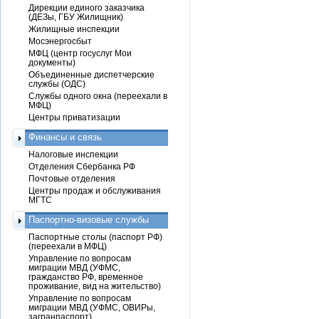
Дирекции единого заказчика
(ДЕЗы, ГБУ Жилищник)
Жилищные инспекции
Мосэнергосбыт
МФЦ (центр госуслуг Мои
документы)
Объединенные диспетчерские
службы (ОДС)
Службы одного окна (переехали в
МФЦ)
Центры приватизации
Финансы и связь
Налоговые инспекции
Отделения Сбербанка РФ
Почтовые отделения
Центры продаж и обслуживания
МГТС
Паспортно-визовые службы
Паспортные столы (паспорт РФ)
(переехали в МФЦ)
Управление по вопросам
миграции МВД (УФМС,
гражданство РФ, временное
проживание, вид на жительство)
Управление по вопросам
миграции МВД (УФМС, ОВИРы,
загранпаспорт)