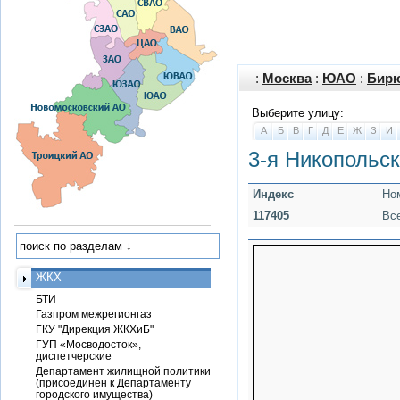
:
Москва
:
ЮАО
:
Бирю
Выберите улицу:
А
Б
В
Г
Д
Е
Ж
З
И
3-я Никопольс
Индекс
Но
117405
Вс
ЖКХ
БТИ
Газпром межрегионгаз
ГКУ "Дирекция ЖКХиБ"
ГУП «Мосводосток»,
диспетчерские
Департамент жилищной политики
(присоединен к Департаменту
городского имущества)