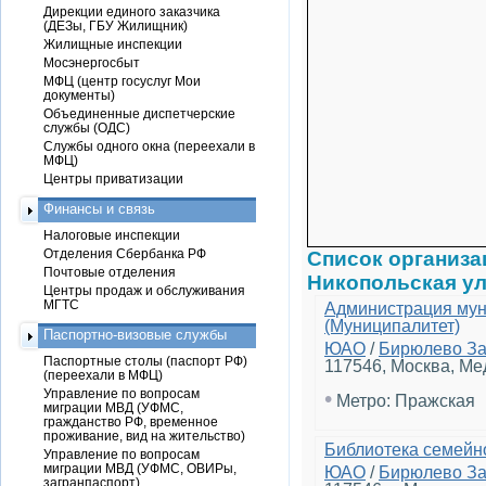
Дирекции единого заказчика
(ДЕЗы, ГБУ Жилищник)
Жилищные инспекции
Мосэнергосбыт
МФЦ (центр госуслуг Мои
документы)
Объединенные диспетчерские
службы (ОДС)
Службы одного окна (переехали в
МФЦ)
Центры приватизации
Финансы и связь
Налоговые инспекции
Отделения Сбербанка РФ
Список организа
Почтовые отделения
Никопольская у
Центры продаж и обслуживания
МГТС
Администрация мун
(Муниципалитет)
Паспортно-визовые службы
ЮАО
/
Бирюлево З
Паспортные столы (паспорт РФ)
117546, Москва, Ме
(переехали в МФЦ)
Управление по вопросам
•
Метро: Пражская
миграции МВД (УФМС,
гражданство РФ, временное
проживание, вид на жительство)
Библиотека семейн
Управление по вопросам
миграции МВД (УФМС, ОВИРы,
ЮАО
/
Бирюлево З
загранпаспорт)