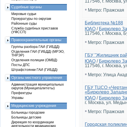
117546, г. Москва, у
Судебные органы
•
Метро: Пражская
Мировые судьи
Прокуратуры по округам
Библиотека №188
Районные суды
Служба судебных приставов
ЮАО
/
Бирюлево З
(УФССП)
117546, г. Москва, Б
Правоохранительные органы
•
Метро: Пражская
Группы разбора ГАИ (ГИБДД)
Отделения ГАИ (ГИБДД) (МРЭО,
ГБУ "Жилищник рай
ТНРЭР)
Отделения полиции (ОМВД)
ЮАО
/
Бирюлево З
Посты ДПС
117546, г. Москва, ул
Штрафстоянки ГАИ (ГИБДД)
•
Метро: Улица Ака
Органы местного управления
Администрация муниципальных
ГБУ ТЦСО «Чертано
округов (Муниципалитеты)
«Бирюлево Западн
Префектуры
ЮАО
/
Бирюлево З
Управы
г. Москва, ул. Меды
Медицинские учреждения
•
Метро: Пражская
Больницы городские
Больницы детские
Дирекция по координации
Городская поликли
деятельности медицинских