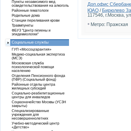
Пункты независимого мед.
Доп.офис Сбербанк
освидетельствования на алкоголь
ЮАО
/
Бирюлево З
Районные гематологи
117546, г.Москва, ул
Родильные дома
Станции переливания крови
•
Метро: Пражская
Травмпункты
ФБУЗ "Центр гигиены и
эпидемиологии"
Социальные службы
ГУП «Моссоцгарантия»
Медико-социальная экспертиза
(МСЭ)
Московская служба
психологической помощи
населению
Отделения Пенсионного фонда
(ПФР) (Социальный фонд)
Районные отделы центра
жилищных субсидий
Социально-реабилитационные
центры для инвалидов
Соцказначейство Москвы (УСЗН
закрыты)
Специализированные
учреждения для
несовершеннолетних
Учебно-методический центр
«Детство»