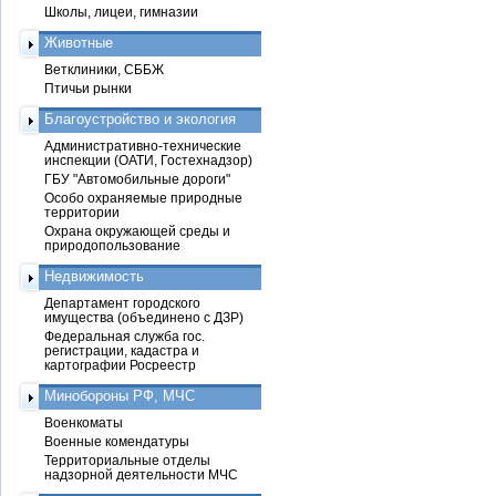
Школы, лицеи, гимназии
Животные
Ветклиники, СББЖ
Птичьи рынки
Благоустройство и экология
Административно-технические
инспекции (ОАТИ, Гостехнадзор)
ГБУ "Автомобильные дороги"
Особо охраняемые природные
территории
Охрана окружающей среды и
природопользование
Недвижимость
Департамент городского
имущества (объединено с ДЗР)
Федеральная служба гос.
регистрации, кадастра и
картографии Росреестр
Минобороны РФ, МЧС
Военкоматы
Военные комендатуры
Территориальные отделы
надзорной деятельности МЧС