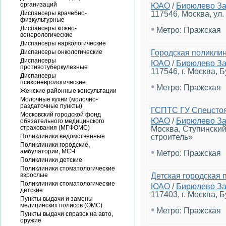
организаций
ЮАО
/
Бирюлево З
Диспансеры врачебно-
117546, Москва, ул. 
физкультурные
•
Диспансеры кожно-
Метро: Пражская
венерологические
Диспансеры наркологические
Диспансеры онкологические
Городская поликли
Диспансеры
ЮАО
/
Бирюлево З
противотуберкулезные
117546, г. Москва, 
Диспансеры
психоневрологические
•
Метро: Пражская
Женские районные консультации
Молочные кухни (молочно-
раздаточные пункты)
ГСПТС ГУ Спецстоя
Московский городской фонд
ЮАО
/
Бирюлево З
обязательного медицинского
страхования (МГФОМС)
Москва, Ступински
Поликлиники ведомственные
строитель»
Поликлиники городские,
•
амбулатории, МСЧ
Метро: Пражская
Поликлиники детские
Поликлиники стоматологические
взрослые
Детская городская
Поликлиники стоматологические
ЮАО
/
Бирюлево З
детские
117403, г. Москва, 
Пункты выдачи и замены
медицинских полисов (ОМС)
•
Метро: Пражская
Пункты выдачи справок на авто,
оружие