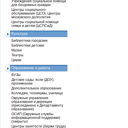
Учреждения социальной помощи
для бездомных граждан
Центры социального
обслуживания (ЦСО), Центры
московского долголетия
Центры социальной помощи
семье и детям (ЦСПСиД)
Культура
Библиотеки городские
Библиотеки детские
Музеи
Театры
Цирки
Образование и работа
ВУЗы
Детские сады, ясли (ДОУ),
прогимназии
Дополнительное образование
Колледжи, техникумы, училища
Окружные управления
образования и дирекции
(присоединено к Департаменту
образования)
ОСИП (Окружные службы
информационной поддержки)
(закрыты)
Центры занятости (биржи труда)